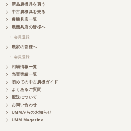
新品農機具を買う
三重県／山本
中古農機具を売る
共立シュレッターを受け取りました。 状態は問題な
農機具店一覧
く、エンジンも調子がよさそうです。 ありがとうご
ざいました。
農機具店の皆様へ
・ 会員登録
三重県／
農家の皆様へ
いつも色々お願いごとをしますが、 無理なお願いも
・ 会員登録
嫌な顔をせずに一生懸命頑張ってくれる中山さんに
感謝しています。ここで3台買いましたが、これから
相場情報一覧
もよろしくお願いしたいです。
売買実績一覧
初めての中古農機ガイド
よくあるご質問
三重県／
配送について
初めてコンバインを買いに行ったのですが、とても
明るい方に担当していただき細かく説明して下さっ
お問い合わせ
てとても嬉しかったです。
UMMからのお知らせ
UMM Magazine
三重県／