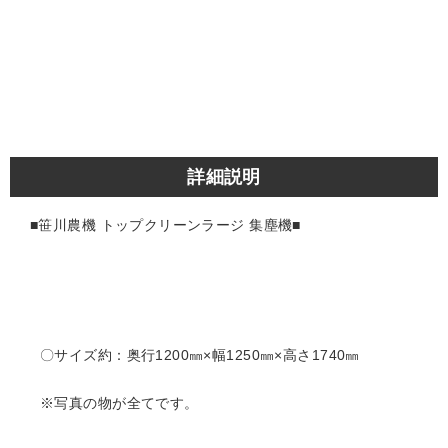
詳細説明
■笹川農機 トップクリーンラージ 集塵機■
〇サイズ約：奥行1200㎜×幅1250㎜×高さ1740㎜
※写真の物が全てです。