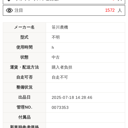
注目
1572
人
メーカー名
笹川農機
型式
不明
使用時間
h
状態
中古
運賃・配送方法
購入者負担
自走可否
自走不可
整備状況
出品日
2025-07-18 14:28:46
管理NO.
0073353
付属品
新車時参考価格