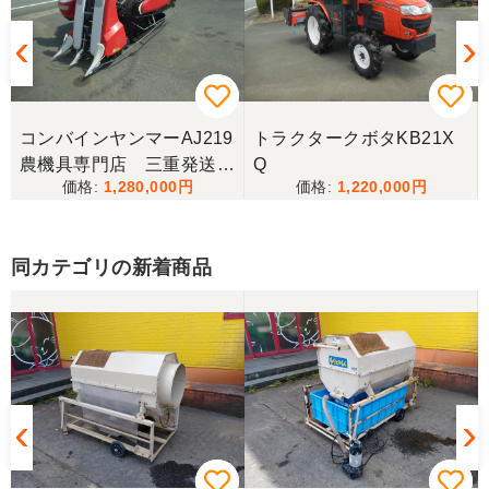
三重県／ユウスケ
購入から引き取りまでスムーズでした。ありがとう
ございました。
コンバインヤンマーAJ219
トラクタークボタKB21X
三重県／
農機具専門店 三重発送整
Q
1,280,000
1,220,000
備済み
当方の要望に対して、素早く対応していただき感謝
しております。 ありがとうございました。
同カテゴリの新着商品
三重県／山﨑
スタッフの鈴木さんが親切で機械に詳しく 丁寧にご
対応頂きました。 ありがとう！ 少し距離はあります
が、今後も農機具を買う際はのうき屋さんを利用し
ようと思います。
三重県／miraisann
写真と現物が違いすぎる