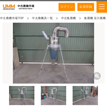
ログイン
会員登録
中古農機市場TOP
中古農機具一覧
中古集塵機
集塵機 笹川農機