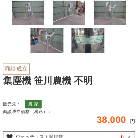
商談成立
集塵機 笹川農機 不明
販売先：
農 家
商談成立価格（税込）：
38,000
円
ウォッチリスト登録数
0
人