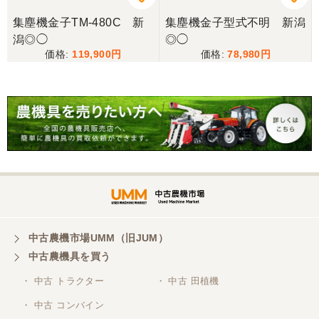
集塵機金子TM-480C 新
集塵機金子型式不明 新潟
潟◎◯
◎◯
三重県／谷本勝美
119,900
78,980
こちらの、対応も、よく、大変、満足、です。
三重県／谷本勝美
こちらの、対応、も、よくして、くれました。
三重県／谷本勝美
対応も、よくしてくれました、有難うございまし
た。
中古農機市場UMM（旧JUM）
中古農機具を買う
三重県／山本
・ 中古 トラクター
・ 中古 田植機
対応ありがとうございました。
・ 中古 コンバイン