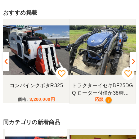
おすすめ掲載
コンバインクボタR325
トラクターイセキBF25DG
Q ローダー付僅か38時
3,200,000
応談
間！極上！現行モデル！
?
同カテゴリの新着商品