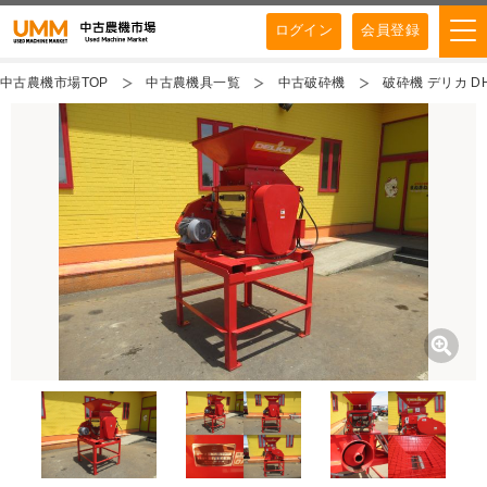
ログイン
会員登録
中古農機市場TOP
中古農機具一覧
中古破砕機
破砕機 デリカ D