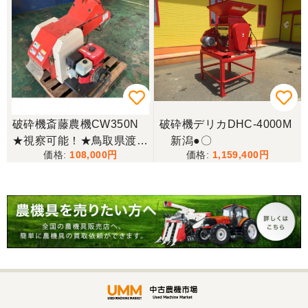
破砕機斎藤農機CW350N
破砕機デリカDHC-4000M
★視察可能！★鳥取県渡し
新潟●〇
108,000
1,159,400
斎藤農機 破砕機 CW350N
最大出力10馬力 ガソリン
ウッドチッパー シュレッ
ダー 木材 現状渡し【P114
79908】