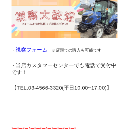
視察フォーム
・
※店頭での購入も可能です
当店カスタマーセンターでも電話で受付中
・
です！
【TEL:03-4566-3320(平日10:00~17:00)】
*ー*ー*ー*ー*ー*ー*ー*ー*ー*ー*ー*