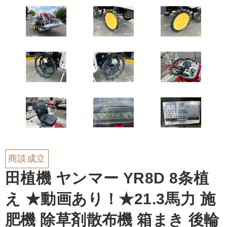
商談成立
田植機 ヤンマー YR8D 8条植
え ★動画あり！★21.3馬力 施
肥機 除草剤散布機 箱まき 後輪