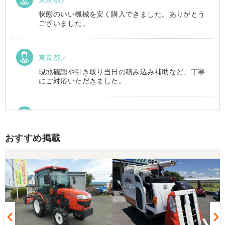
東京都／
状態のいい機械を安く購入できました。ありがとう
ございました。
東京都／
現地確認や引き取り当日の積み込み補助など、丁寧
にご対応いただきました。
東京都／Suzukake
初めて中古農機具市場を利用しました。 購入したい
おすすめ掲載
物は2台出ていて、当初安い方を購入予定でした。
しかしそちらは売れてしまったとの事でしたので、5
万円ほど高い方を購入させて頂きました。 引き取り
に伺い持ち帰りましたが、出品画像と違い確認した
所、安い方を渡されました。 出品者に問い合わせま
したが、高い方は「先に購入した者が引き取り済み
で安い方でお願いしたい」との事。 では先の安い方
との差額分を返金と交渉しましたが、「難しい」と
の事。カバーが脱落していて、使用に難が有る事を
伝えたところ、そのカバー代金で妥協する事になり