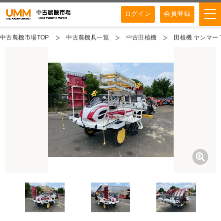
ログイン
会員登録
中古農機市場TOP
中古農機具一覧
中古田植機
田植機 ヤンマー 