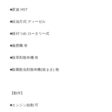
■変速:HST
■給油方式:ディーゼル
■植付つめ:ロータリー式
■施肥機:有
■除草剤散布機:有
■殺菌殺虫剤散布機(箱まき):無
【動作】
■エンジン始動:可