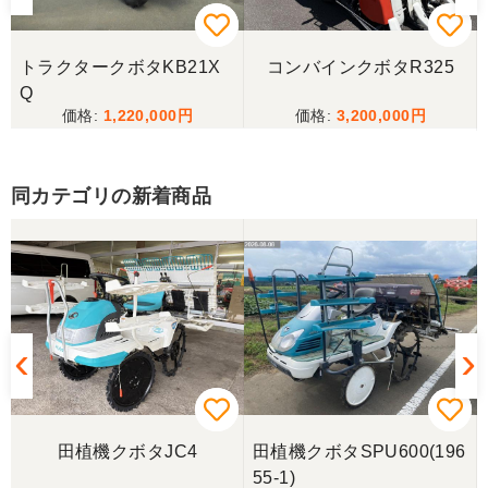
ました。 「管理する者が間違えて管理番号を貼り付
けた」 といっておりましたが、とても残念な気持
ちで購入した機械を修理しています。 二度とこのよ
トラクタークボタKB21X
コンバインクボタR325
うな間違いが無いように改善して欲しいです。
Q
1,220,000
3,200,000
東京都／
良いコンバインを購入する事が出来ました、ありが
とうございました。
同カテゴリの新着商品
東京都／yuikanoa
いろいろな質問にもすぐに答えていただき 引き取り
時にも親切な対応をありがとうございました。又機
会があれば宜しくお願いします。ありがとうござい
ます。
東京都／松浦克美
田植機クボタJC4
田植機クボタSPU600(196
エンジンが一発でかかり嬉しかったです。
55-1)