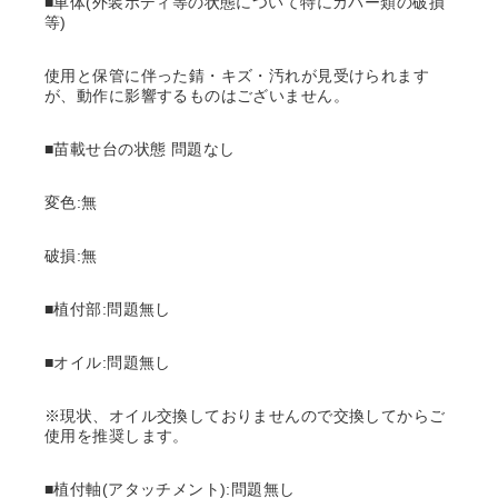
■車体(外装ボディ等の状態について特にカバー類の破損
等)
使用と保管に伴った錆・キズ・汚れが見受けられます
が、動作に影響するものはございません。
■苗載せ台の状態 問題なし
変色:無
破損:無
■植付部:問題無し
■オイル:問題無し
※現状、オイル交換しておりませんので交換してからご
使用を推奨します。
■植付軸(アタッチメント):問題無し