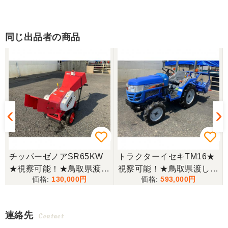
同じ出品者の商品
チッパーゼノアSR65KW
トラクターイセキTM16★
★視察可能！★鳥取県渡し
視察可能！★鳥取県渡し
130,000
593,000
ゼノア チッパー SR65KW
イセキ トラクター TM16 1
ガソリン シュレッダー ウ
6馬力 624h パワステ 自動
ッドチッパー 木材粉砕機
耕深 ARM123 ロータリー
連絡先
Contact
現状渡し【P11165139】
乗用 4WD ディーゼル 現