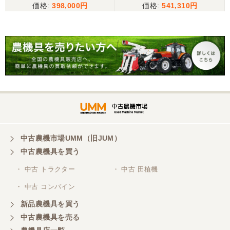
398,000
541,310
東京都／松浦克美
対応が良く、機械も良いようです。
東京都／購入者
非常に丁寧に対応して頂きありがとうございまし
た。また機会があればよろしくお願いします。
東京都／がーさん
中古農機市場UMM（旧JUM）
その日に評価しましたが届いてませんか？ 届いてな
中古農機具を買う
ければ再度送信しますが。 大橋粉砕機です。
・ 中古 トラクター
・ 中古 田植機
・ 中古 コンバイン
東京都／がーさん
新品農機具を買う
なんだかんだ積み込みまでして頂き助かりました！
中古農機具を売る