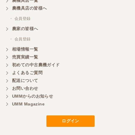
農機具店一覧
東京都／おちゃ
農機具店の皆様へ
とても対応良く、積込までしていただきました。
・ 会員登録
農家の皆様へ
東京都／あきら
・ 会員登録
購入させていただきました、今後ともよろしくお願
相場情報一覧
いいたします。
売買実績一覧
初めての中古農機ガイド
東京都／もっくん
よくあるご質問
担当者さんの対応が素晴らしい！ とても気分の良
配送について
い取引ができました。 製品も価格以上の状態で満足
お問い合わせ
しています。
UMMからのお知らせ
UMM Magazine
東京都／ヨッシー
迅速な取引有難うございました
ログイン