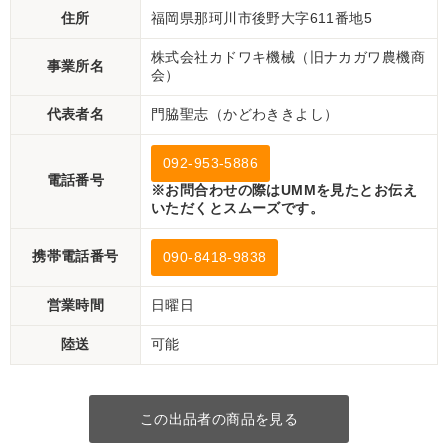
住所
福岡県那珂川市後野大字611番地5
株式会社カドワキ機械（旧ナカガワ農機商
事業所名
会）
代表者名
門脇聖志（かどわききよし）
092-953-5886
電話番号
※お問合わせの際はUMMを見たとお伝え
いただくとスムーズです。
携帯電話番号
090-8418-9838
営業時間
日曜日
陸送
可能
この出品者の商品を見る