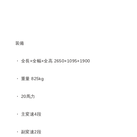
装備
・ 全長×全幅×全高 2650×1095×1900
・ 重量 825kg
・ 20馬力
・ 主変速4段
・ 副変速2段