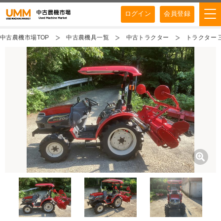
ログイン
会員登録
中古農機市場TOP
中古農機具一覧
中古トラクター
トラクター 三