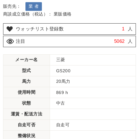
販売先：
業 者
商談成立価格（税込）： 業販価格
ウォッチリスト登録数
1
人
注目
5062
人
メーカー名
三菱
型式
GS200
馬力
20馬力
使用時間
869 h
状態
中古
運賃・配送方法
自走可否
自走可
整備状況