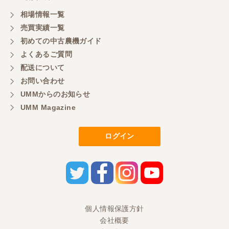
あれば購入します。
相場情報一覧
売買実績一覧
初めての中古農機ガイド
福岡県／マエカワ
よくあるご質問
ずーーと欲しかった 色彩選別機を買うことができ
ました。しかも、未使用の状態です。 当方の価格に
配送について
も対応していただきまして、とても感謝していま
お問い合わせ
す。 直売用の米の販売促進に弾みをつけることがで
きます。 本当にありがとうございました。 また、ご
UMMからのお知らせ
縁がございましたらよろしくお願いいたします。
UMM Magazine
ログイン
福岡県／田舎暮らし
急ぎで田植え機が必要になり、ヤフオクで見つけ電
話連絡。こちらでも出品してて、尚且つこちらのほ
うが安く、さらに値引き、配送の手配までして頂き
ました。至れり尽くせりでした。ZP45Ⅼですが、発
売当初税込み約130万ぐらいと記憶してますが、配送
費込みで57万はお得だと思います。クボタと取引し
てますが、うちやったら一通り整備して80万ぐらい
個人情報保護方針
は欲しいなと言うてました。この機種は、故障が少
会社概要
ないみたいで、状態にもよりますが50万前後なら、