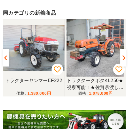
福岡県／廣瀬 修一
同カテゴリの新着商品
丁寧な対応ありがとうございました。
福岡県／廣瀬 修一
丁寧なご連絡ありがとうございました。またご利用
させて頂きます。
福岡県／にしむら
トラクターヤンマーEF222
トラクタークボタKL250★
丁寧な対応でした
視察可能！★佐賀県渡し
1,380,000
1,078,000
クボタ トラクター KL250
福岡県／nisimura
25馬力 2518h パワステ 逆
転 自動水平 倍速 キャノピ
丁寧な対応をしていただきました。
ー RL5K ロータリー 現状
渡し【P11475389】
福岡県／津田泰成