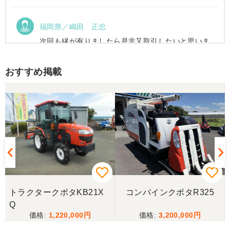
福岡県／嶋田 正忠
次回も縁が有りましたら是非又取引したいと思いま
す。
おすすめ掲載
福岡県／嶋田 正忠
色々と農機具屋さんと取引してきましたが、とても
親切で信頼のおける業者様でした。 これからもお付
き合いしたいと、思います。 有り難うございまし
た。
福岡県／中津かき
2025.6/14土曜日午前中に宇佐市院内町まで配達にき
てもらいました。以前ナカガワ農機商会さん当時に
トラクタークボタKB21X
コンバインクボタR325
きてもらってから2回目です。対応が丁寧で社長さん
Q
も奥さんも天候が悪い中配達ありがとうございまし
た。
1,220,000
3,200,000