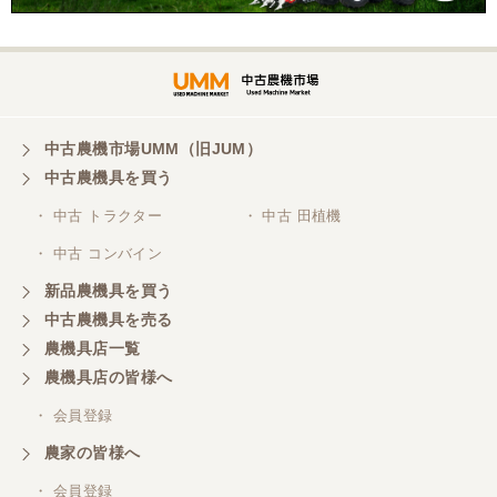
懇切丁寧で良心的な対応をして頂きありがとうござ
います。
福岡県／ぶるーす
中古農機市場UMM（旧JUM）
迅速丁寧な対応で、稲刈りも無事に終えることがで
きました。 程度極上のコンバインを相場よりかなり
中古農機具を買う
プライスダウンで購入でき大変に感謝しておりま
す。 稲刈り後、メンテしてワックス掛けたら知り合
・ 中古 トラクター
・ 中古 田植機
いは、新車と勘違いしてました（笑 また機会あるよ
・ 中古 コンバイン
うでしたらよろしくお願いいたします。
新品農機具を買う
中古農機具を売る
福岡県／あらら還
農機具店一覧
親切・誠実なご対応でした。
農機具店の皆様へ
・ 会員登録
福岡県／村人
農家の皆様へ
素晴らしい販売店です。商品の説明から納車まで、
素早く丁寧にされる社長さんです。また欲しい物が
・ 会員登録