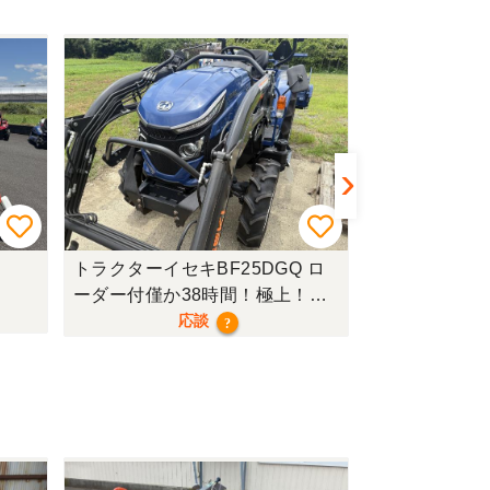
トラクターイセキBF25DGQ ロ
トラクターク
ーダー付僅か38時間！極上！現
行モデル！
応談
?