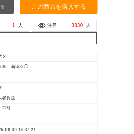
この商品を購入する
せる
数
1
人
注目
3830
人
ボタ
X380 新潟☆◯
古
入者負担
走不可
25-06-30 14:37:21