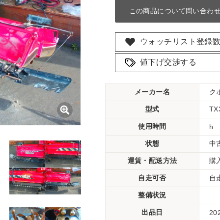
この商品について問い合わ
ウォッチリスト登録
値下げ交渉する
メーカー名
ク
型式
T
使用時間
h
状態
中
運賃・配送方法
購
自走可否
自
整備状況
出品日
20