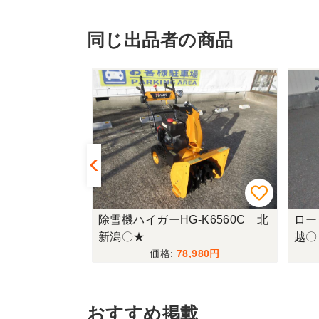
同じ出品者の商品
87-K 上越〇
除雪機ハイガーHG-K6560C 北
ロー
新潟〇★
越〇
,950
78,980
おすすめ掲載