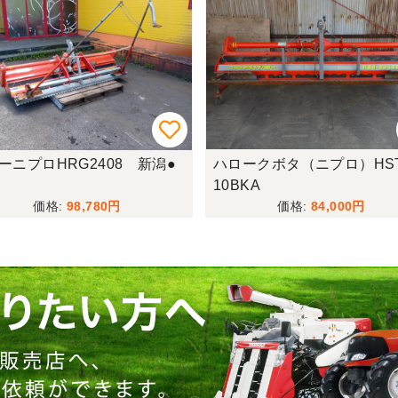
ーニプロHRG2408 新潟●
ハロークボタ（ニプロ）HST
10BKA
98,780
84,000