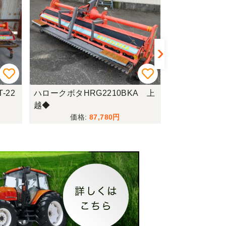
-22
ハロークボタHRG2210BKA 上
ハロークボタH
越◆
上越 □
87,780