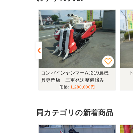
433FF-UG
コンバインヤンマーAJ219農機
ト
具専門店 三重発送整備済み
,000
1,280,000
同カテゴリの新着商品