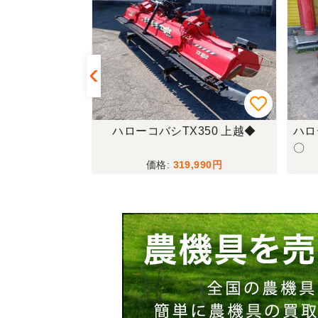
321 上越◆
ハローコバシTX350 上越◆
ハロ
〇
,900
319,990