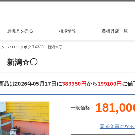
農機具を売る
相場情報
農機具店一覧
ハロー クボタ TX380 新潟☆◯
0 新潟☆◯
品は2026年05月17日に
389950円
から
199100円
に値
181,00
一般価格：
業者会員になる