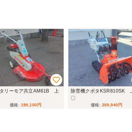
タリーモア共立AM61B 上
除雪機クボタKSR810SK 
〇
199,100
269,940