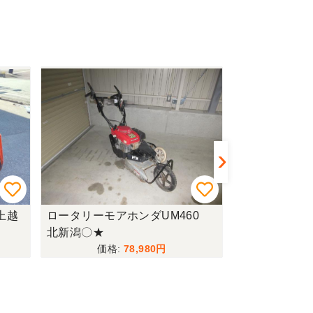
上越
ロータリーモアホンダUM460
ハローニプロW
北新潟〇★
北新潟〇
78,980