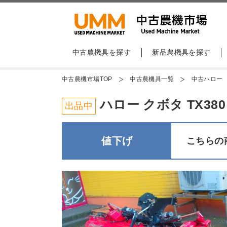
中古農機具を探す
新品農機具を探す
中古農機市場TOP
中古農機具一覧
中古ハロー
ハロー クボタ TX38
出品中
値下げ
こちらの商