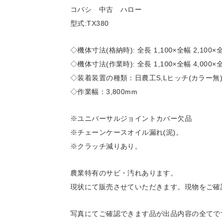
コバシ 中古 ハロー
型式:TX380
◇機体寸法(格納時): 全長 1,100×全幅 2,100×全
◇機体寸法(作業時): 全長 1,100×全幅 4,000×全
◇装着装置の種類：日農工S,Lヒッチ(カラー無
◇作業幅：3,800mm
※ユニバーサルジョイントカバー欠品
※チェーンケースオイル漏れ(泥)。
※クラッチ減りあり。
農業特有のサビ・汚れあります。
現状にて販売させていただきます。現物をご確
写真にてご確認できます品が出品内容の全てで