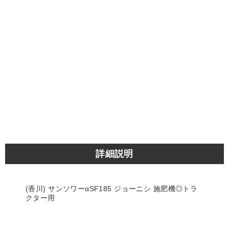
詳細説明
(香川) サンソワーαSF185 ジョーニシ 施肥機◎トラ
クター用