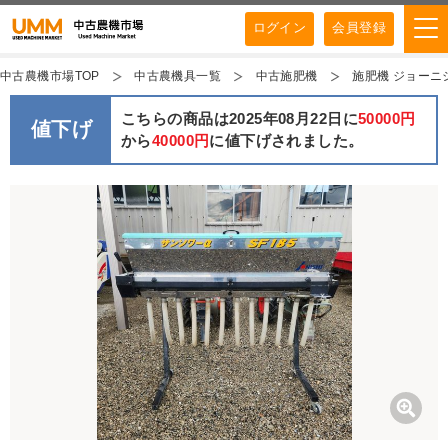
ログイン
会員登録
中古農機市場TOP
中古農機具一覧
中古施肥機
施肥機 ジョーニシ
こちらの商品は2025年08月22日に
50000円
値下げ
から
40000円
に値下げされました。