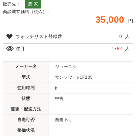
販売先：
農 家
商談成立価格（税込）：
35,000
円
ウォッチリスト登録数
0
人
注目
1782
人
メーカー名
ジョーニシ
型式
サンソワーαSF185
使用時間
h
状態
中古
運賃・配送方法
自走可否
自走不可
整備状況