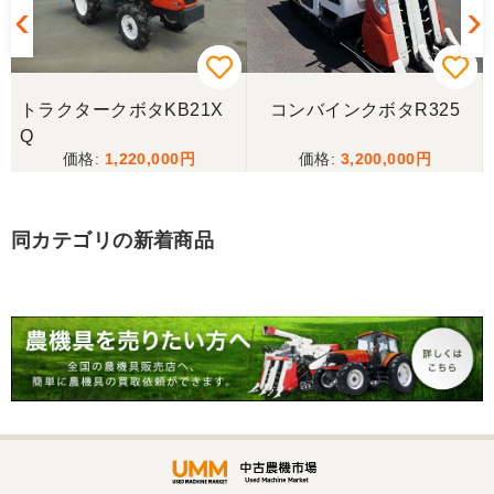
香川県／西川忠洋
丁寧な対応をしていただき計量選別機を無事持ち帰
トラクタークボタKB21X
コンバインクボタR325
ることができました。今年の籾摺り時に旧機が故障
Q
し、修理の目途が無い中、手頃な価格の本機を見つ
1,220,000
3,200,000
けることが出来て大満足です。リンスクさんありが
とうございました。
同カテゴリの新着商品
香川県／山崎
10月にコンバインを購入させていただきました、香
川県から熊本県まで運んでもらい、 とても親切に機
械の説明をしていただき感謝しています。 そして、
この度無事に稲刈りを行い、終了しました。 農機リ
ンクスさん、ありがとうございました。