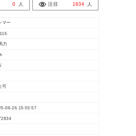
数
0
人
注目
1634
人
ンマー
116
6馬力
 h
古
走可
25-06-26 15:03:57
72834