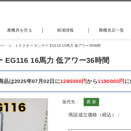
農機具を売る
相場情報
農機具店一覧
ター
トラクター ヤンマー EG116 16馬力 低アワー36時間
EG116 16馬力 低アワー36時間
品は2025年07月02日に
1280000円
から
1190000円
に
販売先：
農 家
商談成立価格（税込）：