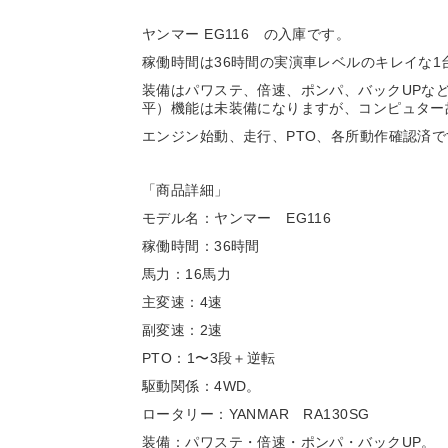
ヤンマー EG116 の入庫です。
稼働時間は36時間の実演車レベルのキレイな1
装備はパワステ、倍速、ポンパ、バックUPな
平）機能は未装備になりますが、コンピュター
エンジン始動、走行、PTO、各所動作確認済で
「商品詳細」
モデル名：ヤンマー EG116
稼働時間：36時間
馬力：16馬力
主変速：4速
副変速：2速
PTO：1〜3段＋逆転
駆動関係：4WD。
ロータリー：YANMAR RA130SG
装備：パワステ・倍速・ポンパ・バックUP。