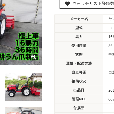
ウォッチリスト登録
メーカー名
ヤ
型式
EG
馬力
1
使用時間
36
状態
中
運賃・配送方法
自走可否
自
整備状況
出品日
20
管理NO.
00
付属品