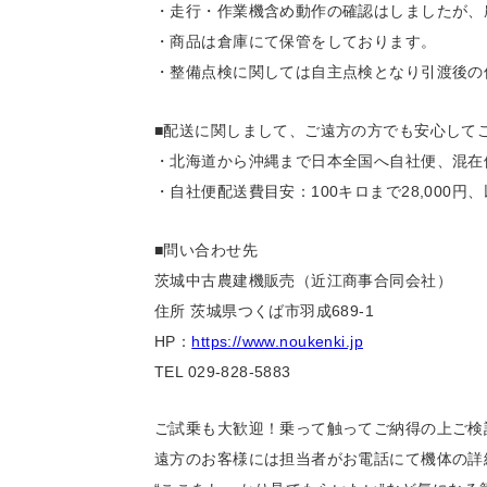
・走行・作業機含め動作の確認はしましたが、
・商品は倉庫にて保管をしております。
・整備点検に関しては自主点検となり引渡後の
■配送に関しまして、ご遠方の方でも安心して
・北海道から沖縄まで日本全国へ自社便、混在
・自社便配送費目安：100キロまで28,000円、
■問い合わせ先
茨城中古農建機販売（近江商事合同会社）
住所 茨城県つくば市羽成689-1
HP：
https://www.noukenki.jp
TEL 029-828-5883
ご試乗も大歓迎！乗って触ってご納得の上ご検
遠方のお客様には担当者がお電話にて機体の詳