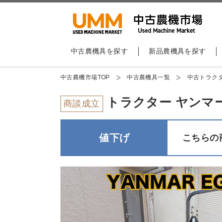
中古農機具を探す
新品農機具を探す
中古農機市場TOP
中古農機具一覧
中古トラク
トラクター ヤンマー 
商談成立
値下げ
こちらの商