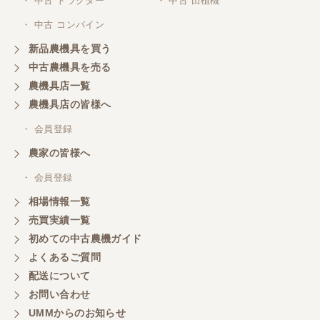
・ 中古 トラクター
・ 中古 田植機
対応ありがとうございました。
・ 中古 コンバイン
新品農機具を買う
三重県／山本
中古農機具を売る
共立シュレッターを受け取りました。 状態は問題な
農機具店一覧
く、エンジンも調子がよさそうです。 ありがとうご
ざいました。
農機具店の皆様へ
・ 会員登録
三重県／
農家の皆様へ
いつも色々お願いごとをしますが、 無理なお願いも
・ 会員登録
嫌な顔をせずに一生懸命頑張ってくれる中山さんに
感謝しています。ここで3台買いましたが、これから
相場情報一覧
もよろしくお願いしたいです。
売買実績一覧
初めての中古農機ガイド
よくあるご質問
三重県／
配送について
初めてコンバインを買いに行ったのですが、とても
明るい方に担当していただき細かく説明して下さっ
お問い合わせ
てとても嬉しかったです。
UMMからのお知らせ