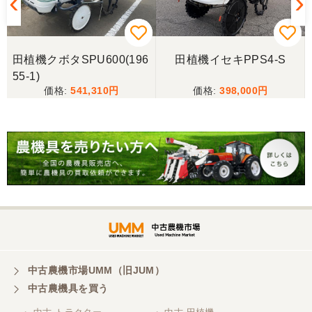
三重県／miraisann
写真と現物が違いすぎる
田植機クボタSPU600(196
田植機イセキPPS4-S
55-1)
三重県／谷本勝美
541,310
398,000
こちらの、対応も、よく、大変、満足、です。
三重県／谷本勝美
こちらの、対応、も、よくして、くれました。
三重県／谷本勝美
対応も、よくしてくれました、有難うございまし
た。
中古農機市場UMM（旧JUM）
中古農機具を買う
三重県／山本