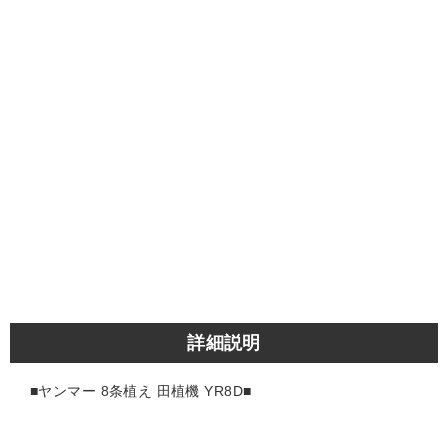
詳細説明
■ヤンマー 8条植え 田植機 YR8D■