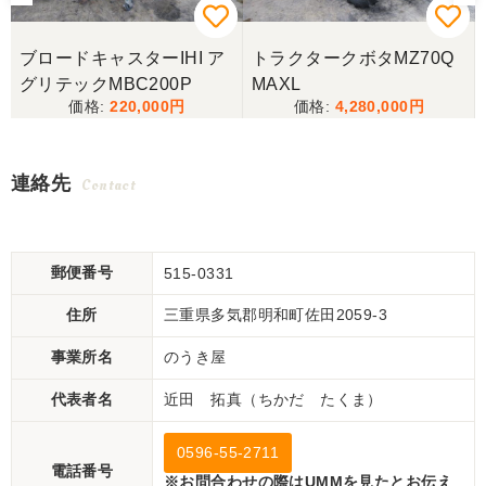
ブロードキャスターIHI ア
トラクタークボタMZ70Q
グリテックMBC200P
MAXL
220,000
4,280,000
連絡先
Contact
郵便番号
515-0331
住所
三重県多気郡明和町佐田2059-3
事業所名
のうき屋
代表者名
近田 拓真（ちかだ たくま）
0596-55-2711
電話番号
※お問合わせの際はUMMを見たとお伝え