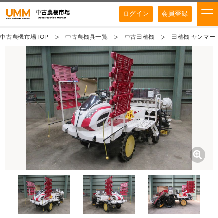
ログイン
会員登録
中古農機市場TOP
中古農機具一覧
中古田植機
田植機 ヤンマー 