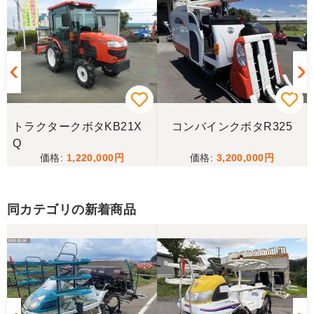
この度はお世話になりました。また、機会があれば
よろしくお願いします。
三重県／ユウスケ
購入から引き取りまでスムーズでした。ありがとう
ございました。
トラクタークボタKB21X
コンバインクボタR325
三重県／
Q
1,220,000
3,200,000
当方の要望に対して、素早く対応していただき感謝
しております。 ありがとうございました。
同カテゴリの新着商品
三重県／山﨑
スタッフの鈴木さんが親切で機械に詳しく 丁寧にご
対応頂きました。 ありがとう！ 少し距離はあります
が、今後も農機具を買う際はのうき屋さんを利用し
ようと思います。