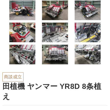
商談成立
田植機 ヤンマー YR8D 8条植
え