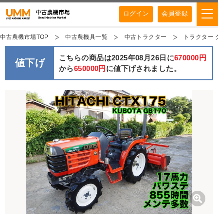
ログイン
会員登録
中古農機市場TOP
中古農機具一覧
中古トラクター
トラクター ク
こちらの商品は2025年08月26日に
670000円
値下げ
から
650000円
に値下げされました。