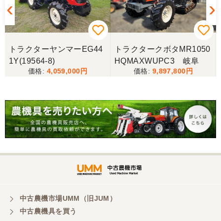
茨城県／こうちゃん
迅速な対応、丁寧な応対とても良い買い物ができま
した、感謝しています。
トラクターヤンマーEG44
トラクタークボタMR1050
1Y(19564-8)
HQMAXWUPC3 岐阜
茨城県／
4,059,000
9,897,800
遠い所から早速の運搬ありがとうございました。
次々の要望があったようで私がゲット出来てよかっ
たです。
茨城県／A・M
トラクターの購入。凄く綺麗に手入れされていた。
感じもよかった。
中古農機市場UMM（旧JUM）
中古農機具を買う