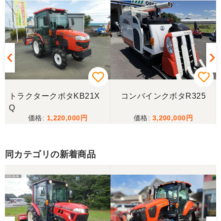
いが保管状態で解りました。 今回は良いトラクター
を購入できました。今後の作業の励みになります。
誠実な対応に改めて感謝申し上げます。ありがとう
ございました。
茨城県／鈴木博文
遠路トラクターの配送有難うございました。また希
望している物が入荷しましたら伺いますのでよろし
トラクタークボタKB21X
コンバインクボタR325
くお願いいたします。
Q
1,220,000
3,200,000
茨城県／松谷誠也
希望していたクラスのトラクターが見つかり、大変
同カテゴリの新着商品
感謝致しております。引き取った後でしっかりとメ
ーカーのサービス工場でメンテナンスを受けたの
で、これから活躍してくれると思います。チョット
整備費用が嵩んでしまったのは痛手でしたが、中古
農機という事で致し方無いのでしょうか。