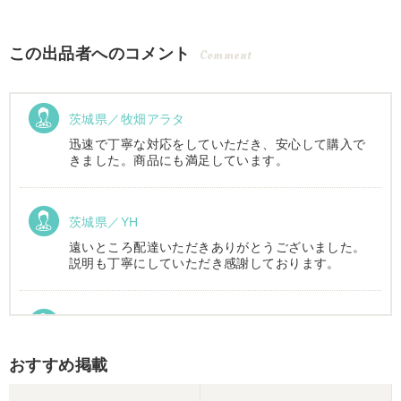
この出品者へのコメント
Comment
茨城県／牧畑アラタ
迅速で丁寧な対応をしていただき、安心して購入で
きました。商品にも満足しています。
茨城県／YH
遠いところ配達いただきありがとうございました。
説明も丁寧にしていただき感謝しております。
茨城県／長田正雄
本日おかげさまでトラクター搬入して頂きました。
おすすめ掲載
先週会社に伺い現車の確認をしてからの、スピード
対応に感謝してます。 全ての機具が大型倉庫に整然
と管理されており、永井代表さんの仕事に対する思