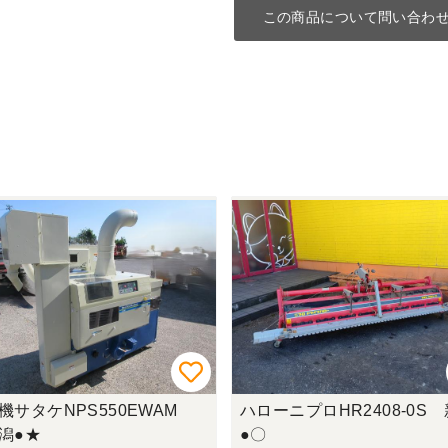
この商品について問い合わ
機サタケNPS550EWAM
ハローニプロHR2408-0S
潟●★
●〇