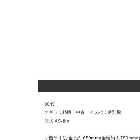
9045
オギワラ精機 中古 アスパラ選別機
型式:AS-Ⅲn
◇機体寸法:全長約 650mm×全幅約 1,750mm×