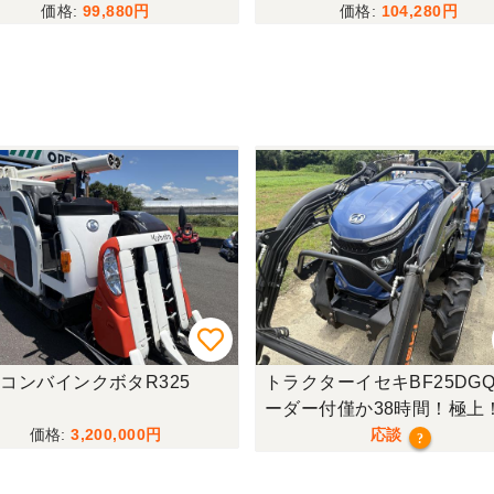
99,880
104,280
コンバインクボタR325
トラクターイセキBF25DGQ
ーダー付僅か38時間！極上
行モデル！
3,200,000
応談
?