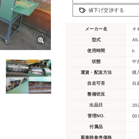
値下げ交渉する
メーカー名
オ
型式
A
使用時間
h
状態
中
運賃・配送方法
購
自走可否
自
整備状況
出品日
20
管理NO.
00
付属品
新車時参考価格