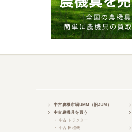
中古農機市場UMM（旧JUM）
中古農機具を買う
・ 中古 トラクター
・ 中古 田植機