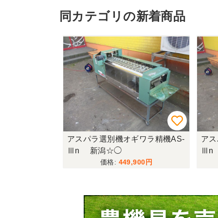
同カテゴリの新着商品
アスパラ選別機オギワラ精機AS-
アス
Ⅲn 新潟☆◯
Ⅲn
449,900