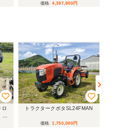
4,397,800
 ロ
トラクタークボタSL24FMAN
トラクターイセ
！現
1,750,000