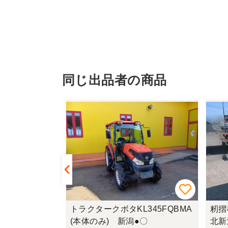
同じ出品者の商品
G460(UFO
トラクタークボタKL345FQBMA
籾摺
(本体のみ) 新潟●〇
北新