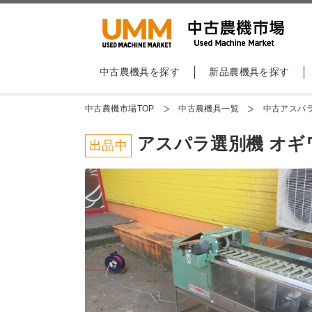
中古農機具を探す
新品農機具を探す
中古農機市場TOP
中古農機具一覧
中古アスパ
アスパラ選別機 オギワ
出品中