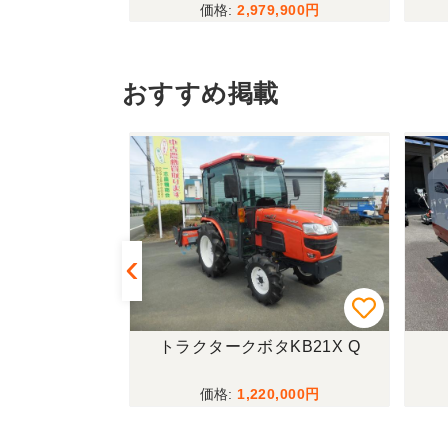
,300
2,979,900
おすすめ掲載
433FF-UG
トラクタークボタKB21X Q
,000
1,220,000