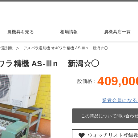
農機具を売る
相場情報
農機具店一覧
ラ選別機
アスパラ選別機 オギワラ精機 AS-Ⅲn 新潟☆◯
ラ精機 AS-Ⅲn 新潟☆◯
409,00
一般価格：
業者会員になる
この商品について問い合わ
ウォッチリスト登録