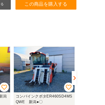
この商品を購入する
せる
 新潟
コンバインクボタER460SD4MS
コンバインヤン
QWE 新潟●〇
有) 新潟●〇