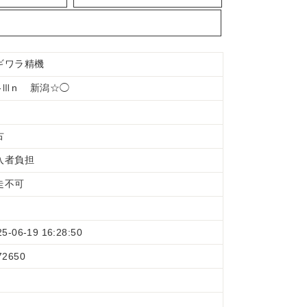
ギワラ精機
S-Ⅲn 新潟☆◯
古
入者負担
走不可
25-06-19 16:28:50
72650