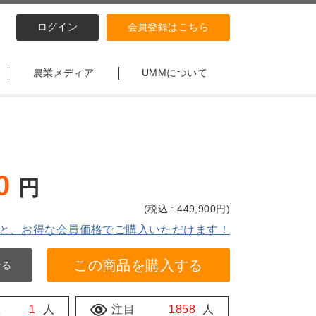
ログイン
会員登録はこちら
農業メディア
UMMについて
0
円
(
税込 : 449,900
円)
と、お得な会員価格でご購入いただけます！
この商品を購入する
せる
数
1
人
注目
1858
人