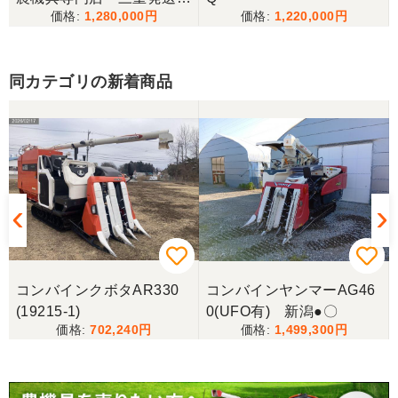
1,280,000
1,220,000
備済み
福島県／宮澤 隆大
遠方より自ら運搬していただき、すぐに使えるよう
同カテゴリの新着商品
ロータリーの交換からメンテナンスまでして頂き大
変感謝しています。商品の状態も良く購入して良か
ったです。
福島県／mizoguchi
この度のお取引誠に有り難うございました。スムー
ズなお取引で感謝申し上げます。また機会がござい
ましたら是非よろしくお願いします。ちなみに、送
付の際の鉄のパレット的なものはいかがしましょ
う？
コンバインクボタAR330
コンバインヤンマーAG46
(19215-1)
0(UFO有) 新潟●〇
702,240
1,499,300
福島県／mizoguchi
この度は、早々のお手続き及び丁寧な梱包配送、本
当に有り難うございました。また、機会がございま
したらよろしくお願いします。