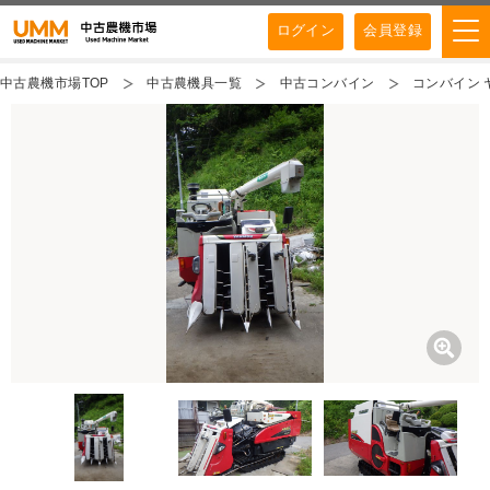
ログイン
会員登録
中古農機市場TOP
中古農機具一覧
中古コンバイン
コンバイン ヤ