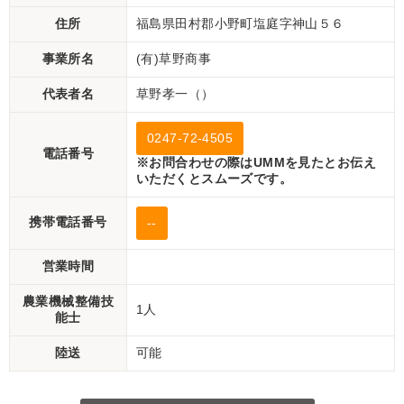
住所
福島県田村郡小野町塩庭字神山５６
事業所名
(有)草野商事
代表者名
草野孝一（）
0247-72-4505
電話番号
※お問合わせの際はUMMを見たとお伝え
いただくとスムーズです。
携帯電話番号
--
営業時間
農業機械整備技
1人
能士
陸送
可能