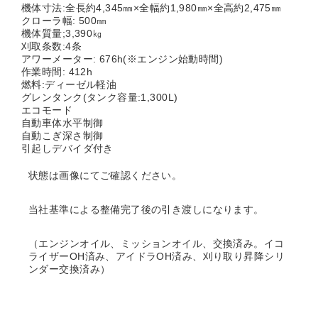
機体寸法:全長約4,345㎜×全幅約1,980㎜×全高約2,475㎜
クローラ幅: 500㎜
機体質量;3,390㎏
刈取条数:4条
アワーメーター: 676h
(※エンジン始動時間)
作業時間: 412h
燃料:ディーゼル軽油
グレンタンク(タンク容量:1,300L)
エコモード
自動車体水平制御
自動こぎ深さ制御
引起しデバイダ付き
状態は画像にてご確認ください。
当社基準による整備完了後の引き渡しになります。
（エンジンオイル、ミッションオイル、交換済み。イコ
ライザーOH済み、アイドラOH済み、刈り取り昇降シリ
ンダー交換済み）