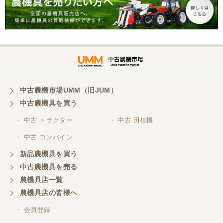
福島県／角田 順司
インターネットによる写真のみでの売買でり不安が
ありましたが、思い切って購入を決断。 購入申し込
みから陸送の手配・機械の整備としっかりと対応し
ていただきました。 陸送で到着した機械を確認し大
変満足しております。 ありがとうございました。
中古農機市場UMM（旧JUM）
中古農機具を買う
福島県／ke-3
・ 中古 トラクター
・ 中古 田植機
商談から納入・配送まで丁寧に対応頂きありがとう
・ 中古 コンバイン
ございました。 トラ
クター実作業問題無く良好です。各部の事前点検を
新品農機具を買う
して頂きスムーズ作業出来まし
た。 また購入の機会が有りまし
中古農機具を売る
たら宜しくお願いします。
農機具店一覧
農機具店の皆様へ
福島県／エステック有限会社
・ 会員登録
ありがとうございました。これからもよろしくお願