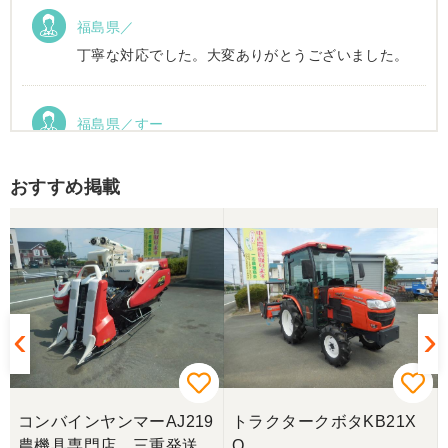
福島県／
丁寧な対応でした。大変ありがとうございました。
福島県／すー
状態が良く大変満足してます。 また、いろいろ農機
具情報を教えて頂き今後の参考となりました。 あり
おすすめ掲載
がとうございます。
福島県／山口淳夫
探していたハローが見つかり値段も思っていた額で
収まったのでありがとうございました。次の機会が
ありましたらよろしくお願いいたします。
福島県／木嶋
この度は、ありがとうございました。今後ともよろ
コンバインヤンマーAJ219
トラクタークボタKB21X
しくお願いいたします。
農機具専門店 三重発送整
Q