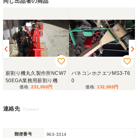
同じ出品者の商品
薪割り機丸久製作所NCW7
バネコンホクエツMS3-T6
50EGA業務用薪割り機
0
231,000
132,000
連絡先
Contact
郵便番号
963-3314