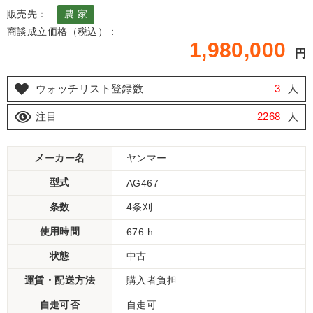
販売先：
農 家
商談成立価格（税込）：
1,980,000
円
ウォッチリスト登録数
3
人
注目
2268
人
メーカー名
ヤンマー
型式
AG467
条数
4条刈
使用時間
676 h
状態
中古
運賃・配送方法
購入者負担
自走可否
自走可