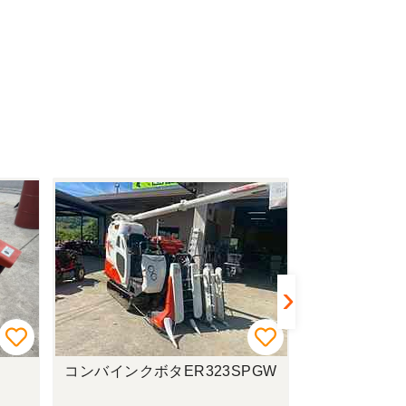
コンバインクボタER323SPGW
耕運機マキ