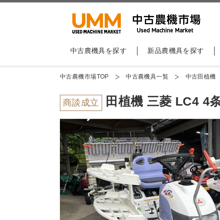
中古農機具を探す
新品農機具を探す
中古農機市場TOP
中古農機具一覧
中古田植機
田植機 三菱 LC4 4
商談成立