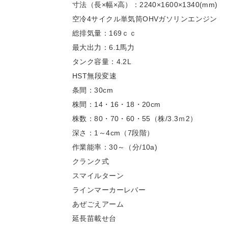
寸法（長×幅×高）：2240×1600×1340(mm)
空冷4サイクル単気筒OHVガソリンエンジン
総排気量：169ｃｃ
最大出力：6.1馬力
タンク容量：4.2L
HST無段変速
条間：30cm
株間：14・16・18・20cm
株数：80・70・60・55（株/3.3ｍ2）
深さ：1～4cm（7段階）
作業能率：30～（分/10a)
クランク式
スマイルターン
ラインマーカーレバー
あぜごえアーム
延長苗載せ台