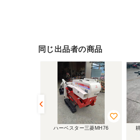
同じ出品者の商品
MOTOR
ハーベスター三菱MH76
耕