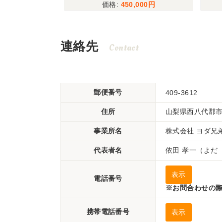
00
450,000
連絡先
Contact
郵便番号
409-3612
住所
山梨県西八代郡
事業所名
株式会社 ヨダ
代表者名
依田 孝一（よだ
表示
電話番号
※お問合わせの際
携帯電話番号
表示