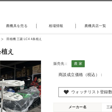
農機具を売る
相場情報
農機具店一覧
田植機 三菱 LC4 4条植え
条植え
販売先：
農 家
商談成立価格（税込）：
ウォッチリスト登録
メーカー名
三