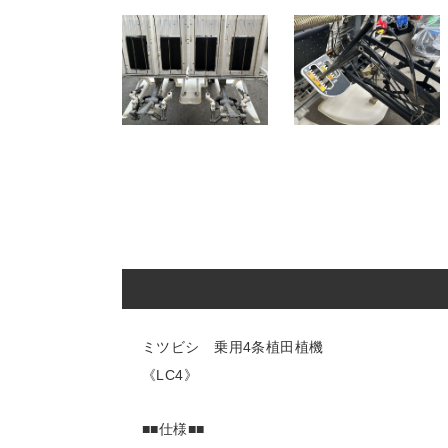
ミツビシ 乗用4条植田植機
《LC4》
■■仕様■■