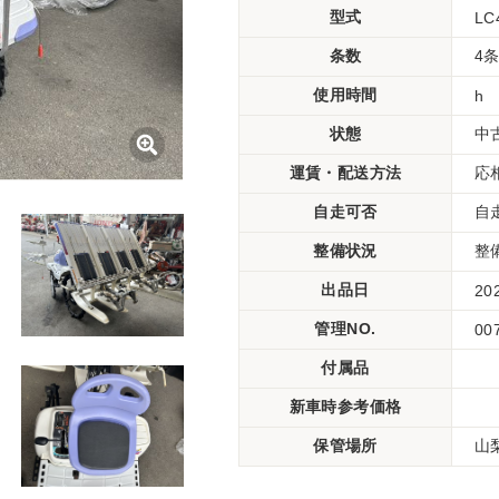
型式
LC
条数
4
使用時間
h
状態
中
運賃・配送方法
応
自走可否
自
整備状況
整
出品日
20
管理NO.
00
付属品
新車時参考価格
保管場所
山