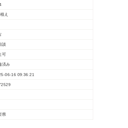
4
条植え
古
相談
走可
備済み
25-06-16 09:36:21
72529
梨県