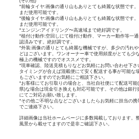
(その他)
*前輪タイヤ:画像の通り山もありとても綺麗な状態です
まだ使用可能です。
*後輪タイヤ:画像の通り山もありとても綺麗な状態です
まだ使用可能です。
*エンジン:アイドリング〜高速域まで絶好調です。
*植付け動作:空回しにて植付け動作、マーカー動作等一
認済みです。絶好調です。
*外装:画像の通りとても綺麗な機械ですが、多少の汚れ
どはございます。ワンオーナー車で使用頻度がとても少
極上の機械ですのでオススメです。
*現車確認、陸送見積もりなどお気軽にお問い合わせ下さ
タイミングが合えば混載便にて安く配送する事が可能な
もございますのでお気軽にご相談下さい。
*お客様にてお引取りの場合と、当社自社便にて配送可能
県)な場合は現金引き換えも対応可能です。その他は銀行
にてご対応お願い致します。
*その他ご不明な点などございましたらお気軽に担当の携
でご連絡下さい。
詳細画像は当社ホームページに多数掲載しております。
風景から載せてますので是非ご確認下さい。