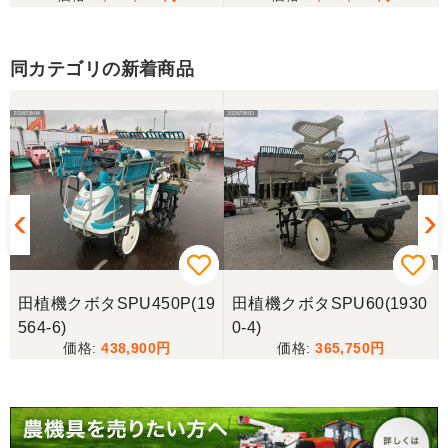
す
同カテゴリの新着商品
岐阜県／田畑
しっかり整備をしてくださり安心して購入させてい
ただきましたありがとうございます
岐阜県／長池松広
この度は、コンバイン購入に際しまして、納品日に
際しては、ご配慮頂き誠にありがとうございまし
た。本当に助かりました。
田植機クボタSPU450P(19
田植機クボタSPU60(1930
岐阜県／バインダー
564-6)
0-4)
急なお願いにも対応ありがとうございました。 あり
438,900
365,750
がとうございました。 親切に対応していただきまし
た。