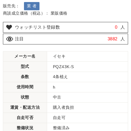
販売先：
業 者
商談成立価格（税込）： 業販価格
ウォッチリスト登録数
0
人
注目
3882
人
メーカー名
イセキ
型式
PQZ43K-S
条数
4条植え
使用時間
h
状態
中古
運賃・配送方法
購入者負担
自走可否
自走可
整備状況
整備済み