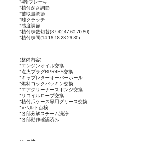
*4輪ブレーキ
*植付深さ調節
*苗取量調節
*畦クラッチ
*感度調節
*植付株数切替(37.42.47.60.70.80)
*植付株間(14.16.18.23.26.30)
(整備内容)
*エンジンオイル交換
*点火プラグBPR4ES交換
*キャブレターオーバーホール
*燃料コックパッキン交換
*エアクリーナースポンジ交換
*リコイルロープ交換
*植付爪ケース専用グリース交換
*Vベルト点検
*各部分解スチーム洗浄
*各部動作確認済み