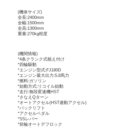
(機体サイズ)
全長:2400mm
全幅:1500mm
全高:1300mm
重量:270kg程度
(機関情報)
*4条クランク式植え付け
*四輪駆動
*エンジン型式:FJ180D
*エンジン最大出力:5.8馬力
*燃料:ガソリン
*始動方式:リコイル始動
*走行:無段変速機HST
*さなえQターン
*オートアクセル(HST連動アクセル)
*バックリフト
*アクセルペダル
*SSレバー
*前輪オートデフロック