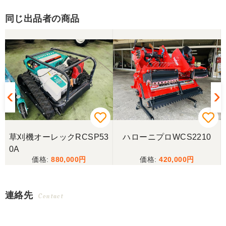
同じ出品者の商品
6
草刈機オーレックRCSP53
ハローニプロWCS2210
0A
880,000
420,000
連絡先
Contact