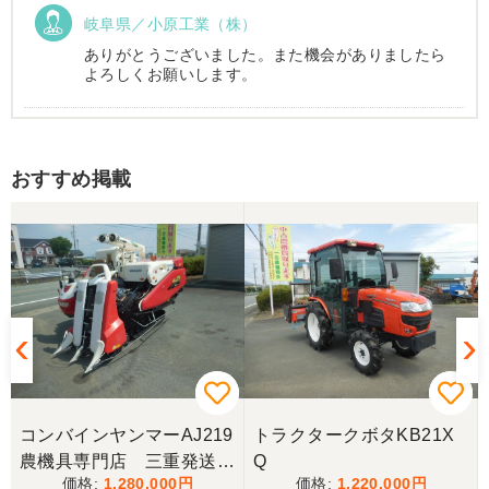
岐阜県／小原工業（株）
ありがとうございました。また機会がありましたら
よろしくお願いします。
岐阜県／
おすすめ掲載
西川さま。電話対応から自社納車まで丁寧で信頼で
きる方です。農機はまたこちらで購入したいです。
岐阜県／
完璧に整備されており、対応も親切で丁寧。配送ま
で自社で対応してくださり本当にありがとうござい
ました。次回もこちらで購入させて頂きます。
岐阜県／田畑
コンバインヤンマーAJ219
トラクタークボタKB21X
今回もしっかり整備整備をしてくださり安心です大
農機具専門店 三重発送整
Q
事に長く使わせていただきますありがとうございま
1,280,000
1,220,000
備済み