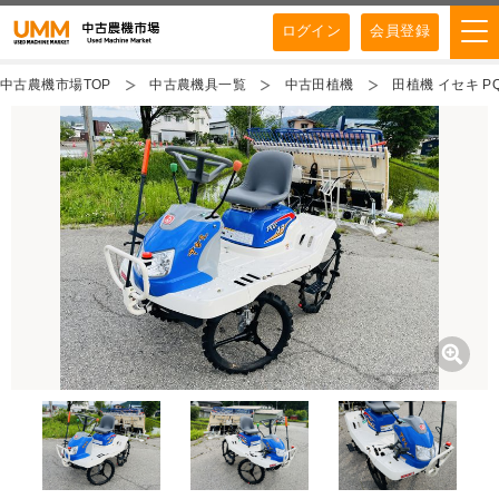
ログイン
会員登録
中古農機市場TOP
中古農機具一覧
中古田植機
田植機 イセキ PQ