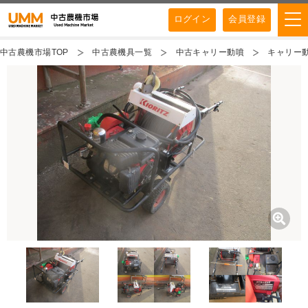
ログイン
会員登録
中古農機市場TOP
中古農機具一覧
中古キャリー動噴
キャリー動