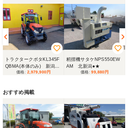
トラクタークボタKL345F
籾摺機サタケNPS550EW
QBMA(本体のみ) 新潟●
AM 北新潟●★
2,979,900
99,880
〇
おすすめ掲載