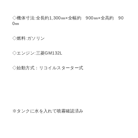
◇機体寸法:全長約1,300㎜×全幅約 900㎜×全高約 90
0㎜
◇燃料:ガソリン
◇エンジン:三菱GM132L
◇始動方式：リコイルスターター式
※タンクに水を入れて噴霧確認済み