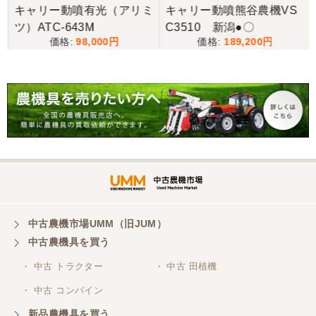
キャリー動噴有光（アリミ
キャリー動噴熊谷農機VS
ツ）ATC-643M
C3510 新潟●〇
98,000
189,200
中古農機市場UMM（旧JUM）
中古農機具を買う
・ 中古 トラクター
・ 中古 田植機
・ 中古 コンバイン
新品農機具を買う