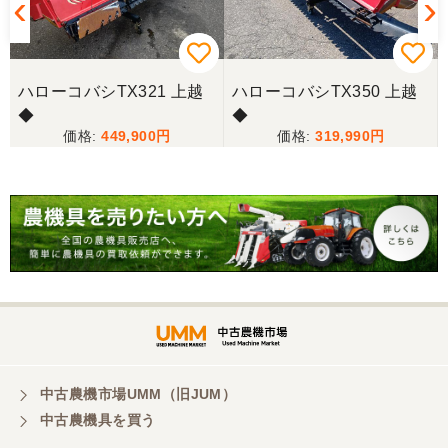
三重県／miraisann
写真と現物が違いすぎる
ハローコバシTX321 上越
ハローコバシTX350 上越
◆
◆
三重県／谷本勝美
449,900
319,990
こちらの、対応も、よく、大変、満足、です。
三重県／谷本勝美
こちらの、対応、も、よくして、くれました。
三重県／谷本勝美
対応も、よくしてくれました、有難うございまし
た。
中古農機市場UMM（旧JUM）
中古農機具を買う
三重県／山本