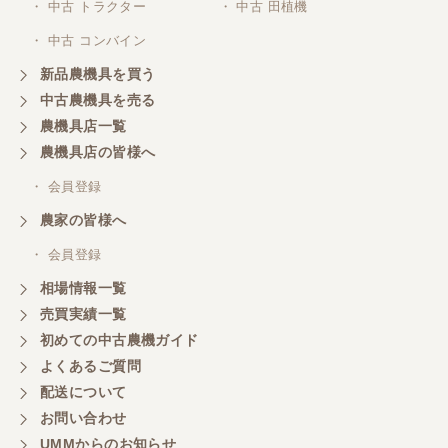
・ 中古 トラクター
・ 中古 田植機
対応ありがとうございました。
・ 中古 コンバイン
新品農機具を買う
三重県／山本
中古農機具を売る
共立シュレッターを受け取りました。 状態は問題な
農機具店一覧
く、エンジンも調子がよさそうです。 ありがとうご
ざいました。
農機具店の皆様へ
・ 会員登録
三重県／
農家の皆様へ
いつも色々お願いごとをしますが、 無理なお願いも
・ 会員登録
嫌な顔をせずに一生懸命頑張ってくれる中山さんに
感謝しています。ここで3台買いましたが、これから
相場情報一覧
もよろしくお願いしたいです。
売買実績一覧
初めての中古農機ガイド
よくあるご質問
三重県／
配送について
初めてコンバインを買いに行ったのですが、とても
明るい方に担当していただき細かく説明して下さっ
お問い合わせ
てとても嬉しかったです。
UMMからのお知らせ