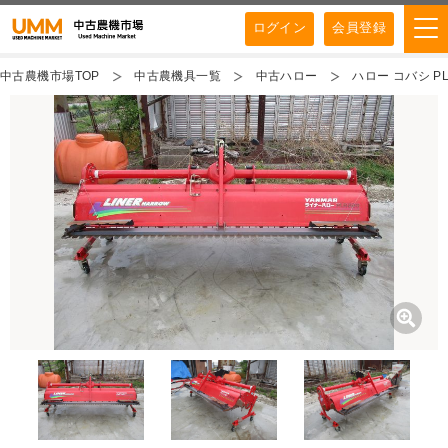
ログイン
会員登録
中古農機市場TOP
中古農機具一覧
中古ハロー
ハロー コバシ PL