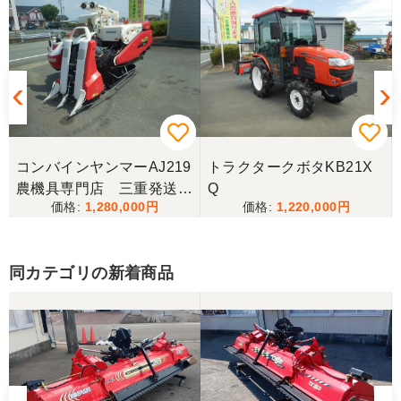
この度はお世話になりました。また、機会があれば
よろしくお願いします。
三重県／ユウスケ
購入から引き取りまでスムーズでした。ありがとう
ございました。
コンバインヤンマーAJ219
トラクタークボタKB21X
三重県／
農機具専門店 三重発送整
Q
1,280,000
1,220,000
備済み
当方の要望に対して、素早く対応していただき感謝
しております。 ありがとうございました。
同カテゴリの新着商品
三重県／山﨑
スタッフの鈴木さんが親切で機械に詳しく 丁寧にご
対応頂きました。 ありがとう！ 少し距離はあります
が、今後も農機具を買う際はのうき屋さんを利用し
ようと思います。