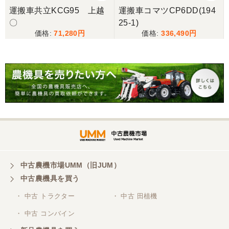
運搬車共立KCG95 上越
運搬車コマツCP6DD(194
〇
25-1)
71,280
336,490
中古農機市場UMM（旧JUM）
中古農機具を買う
・ 中古 トラクター
・ 中古 田植機
・ 中古 コンバイン