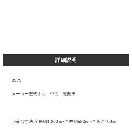
詳細説明
8575
メーカー型式不明 中古 運搬車
◇荷台寸法:全長約1,200㎜×全幅約520㎜×全高約400㎜