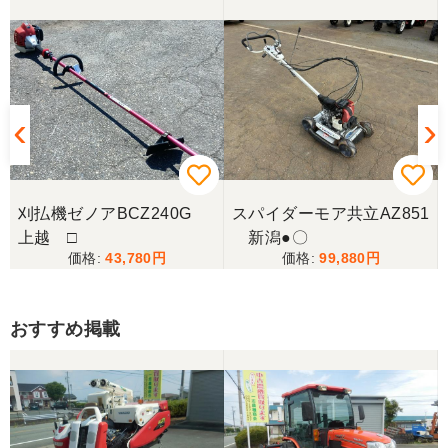
刈払機ゼノアBCZ240G
スパイダーモア共立AZ851
上越 □
新潟●〇
43,780
99,880
おすすめ掲載