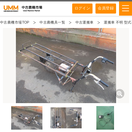
ログイン
会員登録
中古農機市場TOP
中古農機具一覧
中古運搬車
運搬車 不明 型