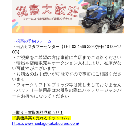
・
視察の予約フォーム
・当店カスタマーセンター
【TEL:03-4566-3320(平日10:00~17:
00)】
・ご視察をご希望の方は事前に当店までご連絡ください
・
輸出や店頭販売やオークション入札により、在庫がな
い可能性がございます
・お積込のお手伝いが可能ですので事前にご相談くださ
いませ
・フォークリフトやブリッジ等は貸し出しておりません
・バッテリー使用品はお引取の際にバッテリージャンパ
ーをお持ちになってください
下取り・買取無料見積もり！
『農機具高く売れるドットコム』
https://www.noukigu-takakuureru.com/