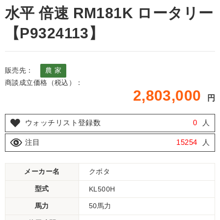
水平 倍速 RM181K ロータリー
【P9324113】
販売先：
農 家
商談成立価格（税込）：
2,803,000
円
ウォッチリスト登録数
0
人
注目
15254
人
メーカー名
クボタ
型式
KL500H
馬力
50馬力