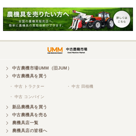
東京都／松浦克美
対応が良く、機械も良いようです。
東京都／購入者
非常に丁寧に対応して頂きありがとうございまし
た。また機会があればよろしくお願いします。
東京都／がーさん
中古農機市場UMM（旧JUM）
その日に評価しましたが届いてませんか？ 届いてな
中古農機具を買う
ければ再度送信しますが。 大橋粉砕機です。
・ 中古 トラクター
・ 中古 田植機
・ 中古 コンバイン
東京都／がーさん
新品農機具を買う
なんだかんだ積み込みまでして頂き助かりました！
中古農機具を売る
農機具店一覧
東京都／おちゃ
農機具店の皆様へ