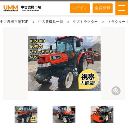
ログイン
会員登録
中古農機市場TOP
中古農機具一覧
中古トラクター
トラクター ク