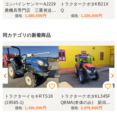
コンバインヤンマーAJ219
トラクタークボタKB21X
うな間違いが無いように改善して欲しいです。
農機具専門店 三重発送整
Q
1,280,000
1,220,000
備済み
東京都／
良いコンバインを購入する事が出来ました、ありが
とうございました。
同カテゴリの新着商品
東京都／yuikanoa
いろいろな質問にもすぐに答えていただき 引き取り
時にも親切な対応をありがとうございました。又機
会があれば宜しくお願いします。ありがとうござい
ます。
東京都／松浦克美
トラクターイセキRTS18
トラクタークボタKL345F
エンジンが一発でかかり嬉しかったです。
(19565-1)
QBMA(本体のみ) 新潟●
1,430,000
2,979,900
〇