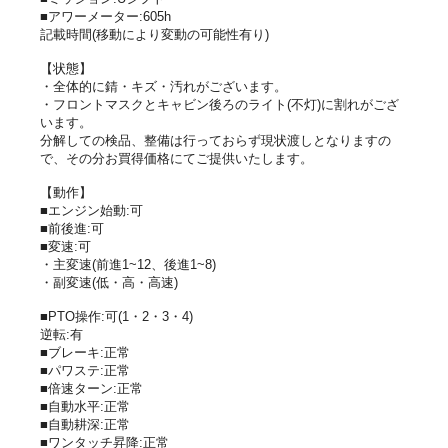
■アワーメーター:605h
記載時間(移動により変動の可能性有り)
【状態】
・全体的に錆・キズ・汚れがございます。
・フロントマスクとキャビン後ろのライト(不灯)に割れがござ
います。
分解しての検品、整備は行っておらず現状渡しとなりますの
で、その分お買得価格にてご提供いたします。
【動作】
■エンジン始動:可
■前後進:可
■変速:可
・主変速(前進1~12、後進1~8)
・副変速(低・高・高速)
■PTO操作:可(1・2・3・4)
逆転:有
■ブレーキ:正常
■パワステ:正常
■倍速ターン:正常
■自動水平:正常
■自動耕深:正常
■ワンタッチ昇降:正常