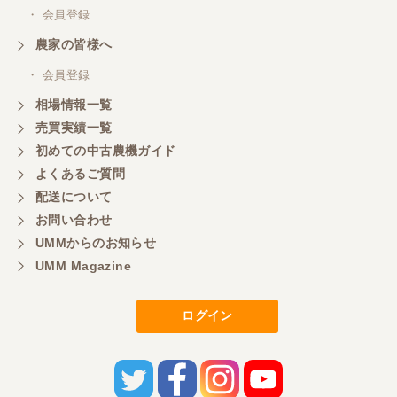
とても対応良く、積込までしていただきました。
・ 会員登録
農家の皆様へ
東京都／あきら
・ 会員登録
購入させていただきました、今後ともよろしくお願
相場情報一覧
いいたします。
売買実績一覧
初めての中古農機ガイド
東京都／もっくん
よくあるご質問
担当者さんの対応が素晴らしい！ とても気分の良
配送について
い取引ができました。 製品も価格以上の状態で満足
お問い合わせ
しています。
UMMからのお知らせ
UMM Magazine
東京都／ヨッシー
迅速な取引有難うございました
ログイン
東京都／大西
とても迅速で丁寧なご対応ありがとうございまし