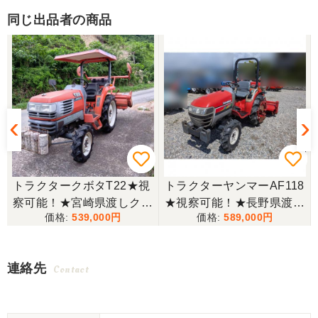
同じ出品者の商品
トラクタークボタT22★視
トラクターヤンマーAF118
察可能！★宮崎県渡しクボ
★視察可能！★長野県渡し
539,000
589,000
タ トラクター T22 22馬力
ヤンマー トラクター AF11
付
キャノピー付き 1755h 逆
8 18馬力 637h パワステ
転 自動水平 倍速 RL150T
逆転 自動耕深 ディーゼル
連絡先
Contact
ロータリー 4WD 現状渡し
R116W ロータリー 現状渡
【P11453579】
し【P11483142】