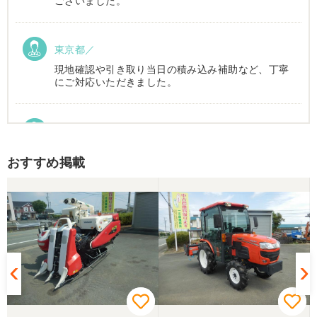
ございました。
東京都／
現地確認や引き取り当日の積み込み補助など、丁寧
にご対応いただきました。
東京都／Suzukake
初めて中古農機具市場を利用しました。 購入したい
おすすめ掲載
物は2台出ていて、当初安い方を購入予定でした。
しかしそちらは売れてしまったとの事でしたので、5
万円ほど高い方を購入させて頂きました。 引き取り
に伺い持ち帰りましたが、出品画像と違い確認した
所、安い方を渡されました。 出品者に問い合わせま
したが、高い方は「先に購入した者が引き取り済み
で安い方でお願いしたい」との事。 では先の安い方
との差額分を返金と交渉しましたが、「難しい」と
の事。カバーが脱落していて、使用に難が有る事を
伝えたところ、そのカバー代金で妥協する事になり
ました。 「管理する者が間違えて管理番号を貼り付
けた」 といっておりましたが、とても残念な気持
ちで購入した機械を修理しています。 二度とこのよ