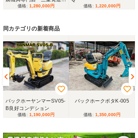
事に長く使わせていただきますありがとうございま
1,280,000
1,220,000
備済み
す
同カテゴリの新着商品
岐阜県／田畑
しっかり整備をしてくださり安心して購入させてい
ただきましたありがとうございます
岐阜県／長池松広
この度は、コンバイン購入に際しまして、納品日に
際しては、ご配慮頂き誠にありがとうございまし
た。本当に助かりました。
バックホーヤンマーSV05-
バックホークボタK-005
岐阜県／バインダー
B良好コンデション
急なお願いにも対応ありがとうございました。 あり
1,190,000
1,350,000
がとうございました。 親切に対応していただきまし
た。