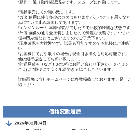
*動作:一通り動作確認済みです。スムーズに作動します。
*現状販売にてお願い致します。
*ガタ:使用に伴う多少のガタはありますが、バケット周りな
ムにてガタ止め調整してあります。
*エンジンルーム:車庫保管品でしたので比較的綺麗な状態で
*外装:画像の通り全塗装しましたので綺麗な状態です。中古
傷や凹み錆などはございますのでご了承下さい。
*現車確認も大歓迎です。試乗も可能ですのでお気軽にご連絡
い。
*お客様にてお引取りの場合は現金引き換えも対応可能です。
他は銀行振込にてお願い致します。
*陸送見積もりなどもお気軽にお問い合わせ下さい。タイミン
合えば混載便にて安く配送できる場合もございます。
詳細画像は当社ホームページに多数掲載しております。是非
認下さい。
価格変動履歴
2026年02月04日