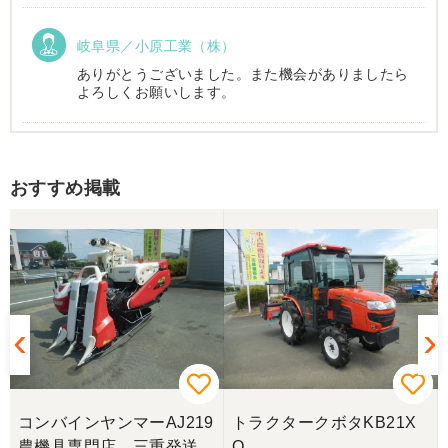
岐阜県／小原工業（株）
ありがとうございました。また機会がありましたら
よろしくお願いします。
岐阜県／
おすすめ掲載
西川さま。電話対応から自社納車まで丁寧で信頼で
きる方です。農機はまたこちらで購入したいです。
岐阜県／
完璧に整備されており、対応も親切で丁寧。配送ま
で自社で対応してくださり本当にありがとうござい
ました。次回もこちらで購入させて頂きます。
岐阜県／田畑
コンバインヤンマーAJ219
トラクタークボタKB21X
今回もしっかり整備整備をしてくださり安心です大
農機具専門店 三重発送整
Q