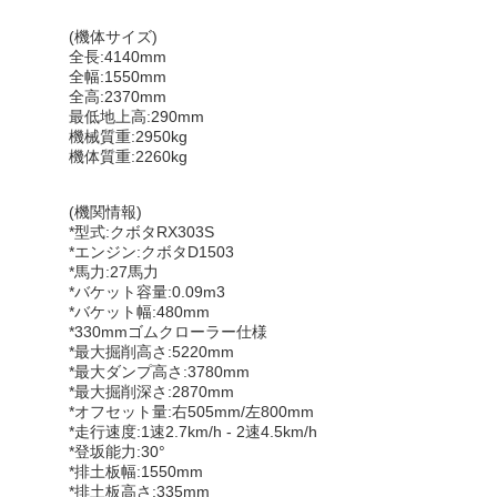
(機体サイズ)
全長:4140mm
全幅:1550mm
全高:2370mm
最低地上高:290mm
機械質重:2950kg
機体質重:2260kg
(機関情報)
*型式:クボタRX303S
*エンジン:クボタD1503
*馬力:27馬力
*バケット容量:0.09m3
*バケット幅:480mm
*330mmゴムクローラー仕様
*最大掘削高さ:5220mm
*最大ダンプ高さ:3780mm
*最大掘削深さ:2870mm
*オフセット量:右505mm/左800mm
*走行速度:1速2.7km/h - 2速4.5km/h
*登坂能力:30°
*排土板幅:1550mm
*排土板高さ:335mm