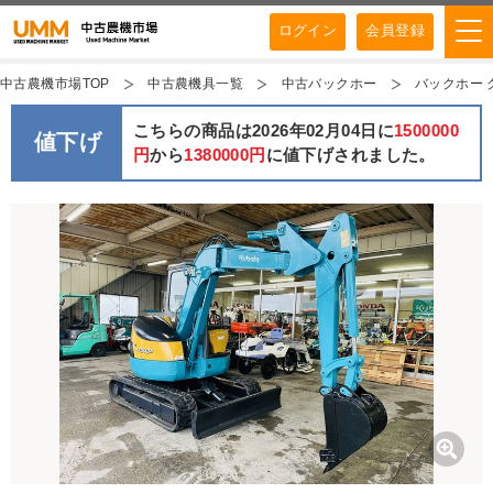
ログイン
会員登録
中古農機市場TOP
中古農機具一覧
中古バックホー
バックホー ク
こちらの商品は2026年02月04日に
1500000
値下げ
円
から
1380000円
に値下げされました。