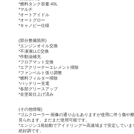
*燃料タンク容量:40L
*マルチ
*オートアイドル
*オートグロー
*キャノピー仕様
(部分整備箇所)
*エンジンオイル交換
*不凍液LLC交換
*作動油補充
*フロアマット交換
*エアクリーナーエレメント掃除
*ファンベルト張り調整
*燃料フィルター掃除
*バッテリー充電
*各部グリースアップ
*全塗装仕上げ済み
(その他情報)
*ゴムクローラー:画像の通り山もありますが使用に伴う傷や
見られます。まだまだ使用可能です。
*エンジン:1発始動でアイドリング〜高速域まで安定していま
絶好調です。