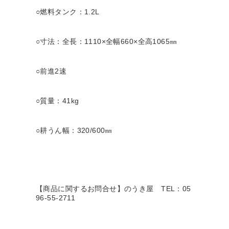
○燃料タンク：1.2L
○寸法：全長：1110×全幅660×全高1065㎜
○前進2速
○質量：41kg
○耕うん幅：320/600㎜
【商品に関するお問合せ】のうき屋
TEL：05
96-55-2711