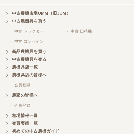
た。
中古農機市場UMM（旧JUM）
中古農機具を買う
三重県／山本
・ 中古 トラクター
・ 中古 田植機
対応ありがとうございました。
・ 中古 コンバイン
新品農機具を買う
三重県／山本
中古農機具を売る
共立シュレッターを受け取りました。 状態は問題な
農機具店一覧
く、エンジンも調子がよさそうです。 ありがとうご
ざいました。
農機具店の皆様へ
・ 会員登録
三重県／
農家の皆様へ
いつも色々お願いごとをしますが、 無理なお願いも
・ 会員登録
嫌な顔をせずに一生懸命頑張ってくれる中山さんに
感謝しています。ここで3台買いましたが、これから
相場情報一覧
もよろしくお願いしたいです。
売買実績一覧
初めての中古農機ガイド