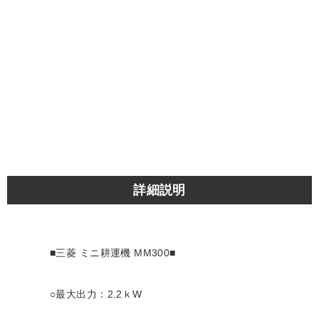
詳細説明
■三菱 ミニ耕運機 MM300
■
○最大出力：2.2ｋW