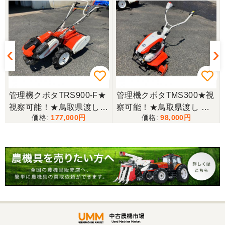
スタッフの鈴木さんが親切で機械に詳しく 丁寧にご
対応頂きました。 ありがとう！ 少し距離はあります
が、今後も農機具を買う際はのうき屋さんを利用し
ようと思います。
三重県／miraisann
写真と現物が違いすぎる
管理機クボタTRS900-F★
管理機クボタTMS300★視
視察可能！★鳥取県渡し
察可能！★鳥取県渡し ク
三重県／谷本勝美
177,000
98,000
クボタ 管理機 TRS900-F
ボタ 管理機 TMS300 ガソ
こちらの、対応も、よく、大変、満足、です。
7馬力 ガソリン 耕運機 農
リン 耕運機 農用トラクタ
用トラクター 歩行型 陽菜
ー 歩行型 ミニ耕運機 現状
現状渡し【P11485814】
渡し【P11485817】
三重県／谷本勝美
こちらの、対応、も、よくして、くれました。
三重県／谷本勝美
対応も、よくしてくれました、有難うございまし