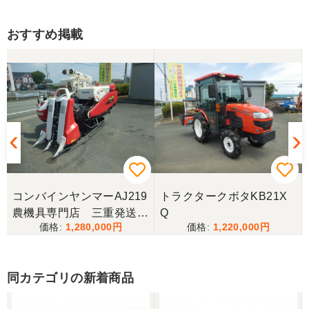
きます。
おすすめ掲載
三重県／トシ
この度はお世話になりました。また、機会があれば
よろしくお願いします。
三重県／ユウスケ
購入から引き取りまでスムーズでした。ありがとう
ございました。
コンバインヤンマーAJ219
トラクタークボタKB21X
三重県／
農機具専門店 三重発送整
Q
1,280,000
1,220,000
備済み
当方の要望に対して、素早く対応していただき感謝
しております。 ありがとうございました。
同カテゴリの新着商品
三重県／山﨑