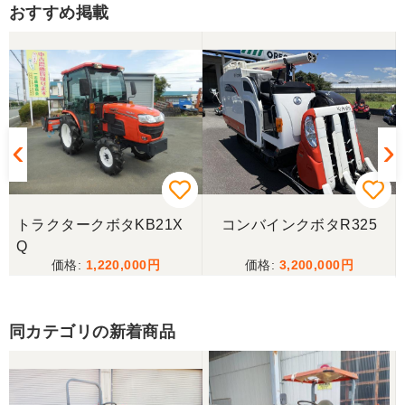
おすすめ掲載
先週会社に伺い現車の確認をしてからの、スピード
対応に感謝してます。 全ての機具が大型倉庫に整然
と管理されており、永井代表さんの仕事に対する思
いが保管状態で解りました。 今回は良いトラクター
を購入できました。今後の作業の励みになります。
誠実な対応に改めて感謝申し上げます。ありがとう
ございました。
茨城県／鈴木博文
遠路トラクターの配送有難うございました。また希
望している物が入荷しましたら伺いますのでよろし
トラクタークボタKB21X
コンバインクボタR325
くお願いいたします。
Q
1,220,000
3,200,000
茨城県／松谷誠也
希望していたクラスのトラクターが見つかり、大変
同カテゴリの新着商品
感謝致しております。引き取った後でしっかりとメ
ーカーのサービス工場でメンテナンスを受けたの
で、これから活躍してくれると思います。チョット
整備費用が嵩んでしまったのは痛手でしたが、中古
農機という事で致し方無いのでしょうか。