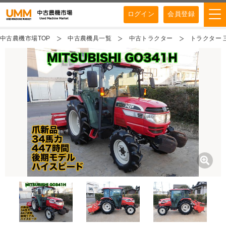
ログイン
会員登録
中古農機市場TOP
中古農機具一覧
中古トラクター
トラクター 