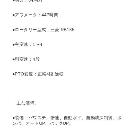
●馬力：34馬力
●アワメータ：447時間
●ロータリー型式：三菱 RB185
●主変速：1〜4
●副変速：4段
●PTO変速：正転4段 逆転
「主な装備」
●装備：パワステ、倍速、自動水平、自動耕深制御、ポ
ンパ、オートUP、バックUP。