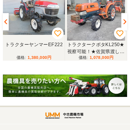
茨城県／こうちゃん
迅速な対応、丁寧な応対とても良い買い物ができま
した、感謝しています。
トラクターヤンマーEF222
トラクタークボタKL250★
視察可能！★佐賀県渡し
茨城県／
1,380,000
1,078,000
クボタ トラクター KL250
遠い所から早速の運搬ありがとうございました。
25馬力 2518h パワステ 逆
次々の要望があったようで私がゲット出来てよかっ
たです。
転 自動水平 倍速 キャノピ
ー RL5K ロータリー 現状
渡し【P11475389】
茨城県／A・M
トラクターの購入。凄く綺麗に手入れされていた。
感じもよかった。