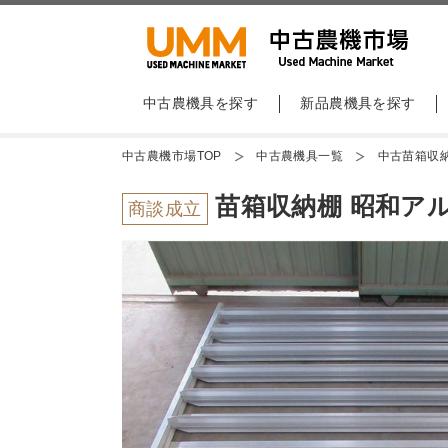
中古農機具を探す
新品農機具を探す
中古農機市場TOP
中古農機具一覧
中古苗箱収
苗箱収納棚 昭和アルミ
商談成立