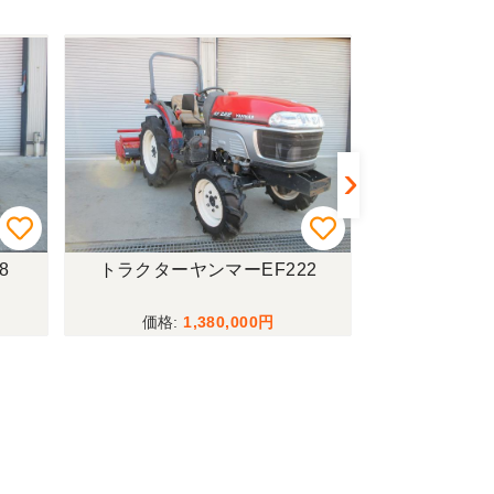
22
ディスクロータリー コバシDS6
ブロードキャ
25T
3500
268,000