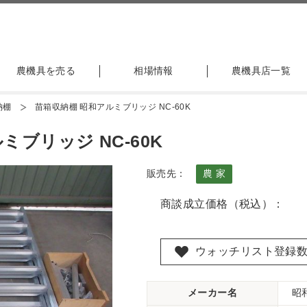
農機具を売る
相場情報
農機具店一覧
納棚
苗箱収納棚 昭和アルミブリッジ NC-60K
ブリッジ NC-60K
販売先：
農 家
商談成立価格（税込）：
ウォッチリスト登録
メーカー名
昭