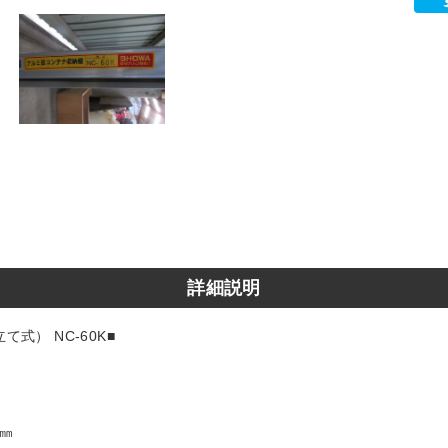
詳細説明
式） NC-60K■
0㎜