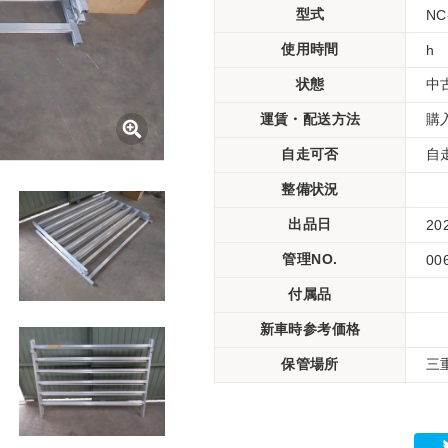
型式
NC
使用時間
h
状態
中
運賃・配送方法
購
自走可否
自
整備状況
出品日
20
管理NO.
00
付属品
新車時参考価格
保管場所
三