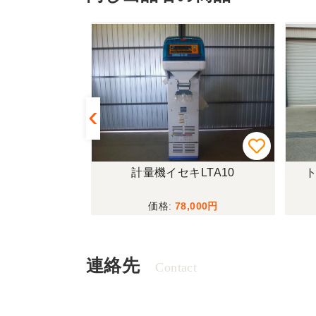
LTA10
トラクタークボタKL3950H
,000
2,680,000
連絡先
Contact