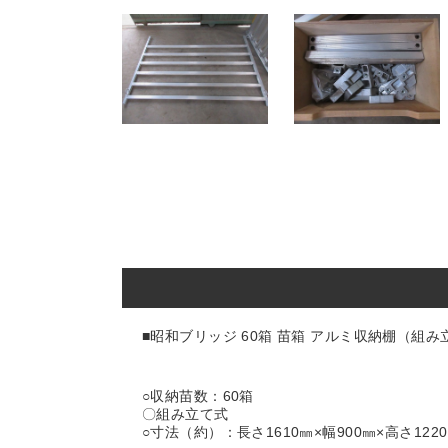
■昭和ブリッジ 60箱 苗箱 アルミ収納棚（組み立て
○収納苗数：60箱
〇組み立て式
○寸法（約）：長さ1610㎜×幅900㎜×高さ122