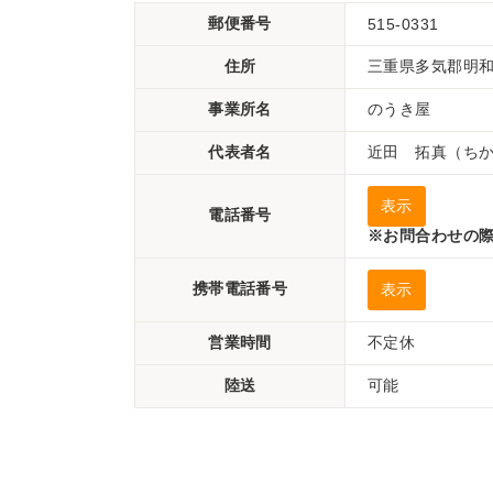
郵便番号
515-0331
住所
三重県多気郡明和町
事業所名
のうき屋
代表者名
近田 拓真（ち
表示
電話番号
※お問合わせの際
携帯電話番号
表示
営業時間
不定休
陸送
可能