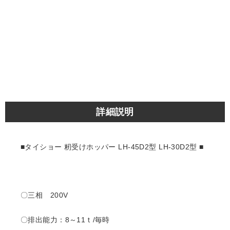
詳細説明
■タイショー 籾受けホッパー LH-45D2型 LH-30D2型
■
〇三相 200V
〇排出能力：8～11ｔ/毎時