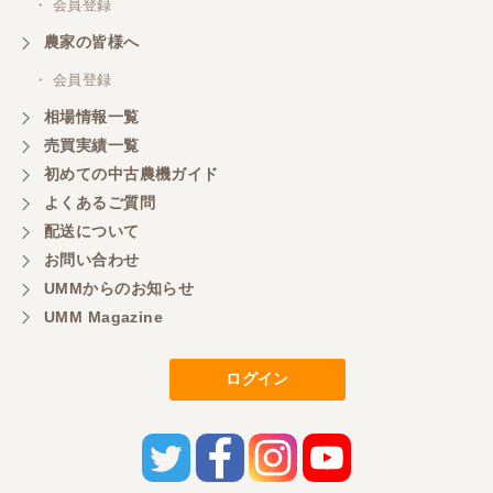
た。
・ 会員登録
農家の皆様へ
三重県／山本
・ 会員登録
対応ありがとうございました。
相場情報一覧
売買実績一覧
初めての中古農機ガイド
三重県／山本
よくあるご質問
共立シュレッターを受け取りました。 状態は問題な
配送について
く、エンジンも調子がよさそうです。 ありがとうご
ざいました。
お問い合わせ
UMMからのお知らせ
UMM Magazine
三重県／
いつも色々お願いごとをしますが、 無理なお願いも
ログイン
嫌な顔をせずに一生懸命頑張ってくれる中山さんに
感謝しています。ここで3台買いましたが、これから
もよろしくお願いしたいです。