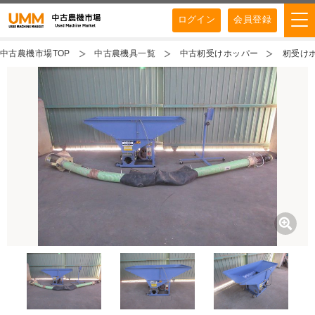
ログイン
会員登録
中古農機市場TOP
中古農機具一覧
中古籾受けホッパー
籾受けホ