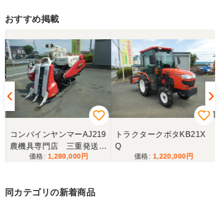
おすすめ掲載
三重県／トシ
この度はお世話になりました。また、機会があれば
よろしくお願いします。
三重県／ユウスケ
購入から引き取りまでスムーズでした。ありがとう
ございました。
コンバインヤンマーAJ219
トラクタークボタKB21X
三重県／
農機具専門店 三重発送整
Q
1,280,000
1,220,000
備済み
当方の要望に対して、素早く対応していただき感謝
しております。 ありがとうございました。
同カテゴリの新着商品
三重県／山﨑
スタッフの鈴木さんが親切で機械に詳しく 丁寧にご