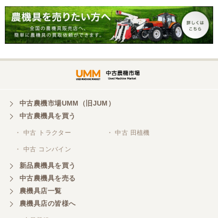
対応頂きました。 ありがとう！ 少し距離はあります
が、今後も農機具を買う際はのうき屋さんを利用し
ようと思います。
三重県／miraisann
写真と現物が違いすぎる
三重県／谷本勝美
中古農機市場UMM（旧JUM）
中古農機具を買う
こちらの、対応も、よく、大変、満足、です。
・ 中古 トラクター
・ 中古 田植機
・ 中古 コンバイン
三重県／谷本勝美
こちらの、対応、も、よくして、くれました。
新品農機具を買う
中古農機具を売る
農機具店一覧
三重県／谷本勝美
農機具店の皆様へ
対応も、よくしてくれました、有難うございまし