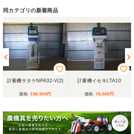
同カテゴリの新着商品
三重県／山﨑
スタッフの鈴木さんが親切で機械に詳しく 丁寧にご
対応頂きました。 ありがとう！ 少し距離はあります
が、今後も農機具を買う際はのうき屋さんを利用し
ようと思います。
三重県／miraisann
写真と現物が違いすぎる
計量機サタケNPA32-V(2)
計量機イセキLTA10
三重県／谷本勝美
198,000
78,000
こちらの、対応も、よく、大変、満足、です。
三重県／谷本勝美
こちらの、対応、も、よくして、くれました。