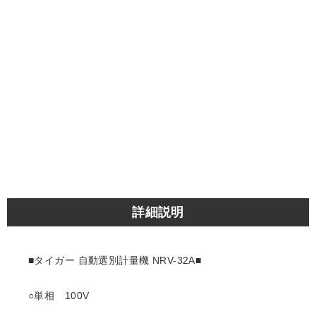
詳細説明
■タイガー 自動選別計量機 NRV-32A■
○単相 100V