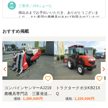
三重県／289ふぁーむ
積込みまでお手伝いいただき、ありがとうございま
した。 また希望の農機具があれば利用させていただ
きます。
おすすめ掲載
三重県／トシ
この度はお世話になりました。また、機会があれば
よろしくお願いします。
三重県／ユウスケ
購入から引き取りまでスムーズでした。ありがとう
ございました。
コンバインヤンマーAJ219
トラクタークボタKB21X
三重県／
農機具専門店 三重発送整
Q
1,280,000
1,220,000
備済み
当方の要望に対して、素早く対応していただき感謝
しております。 ありがとうございました。