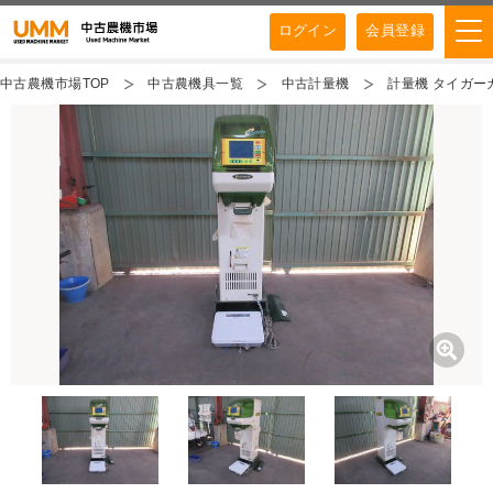
ログイン
会員登録
中古農機市場TOP
中古農機具一覧
中古計量機
計量機 タイガーカ