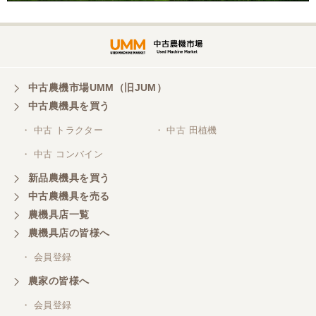
三重県／谷本勝美
対応も、よくしてくれました、有難うございまし
た。
中古農機市場UMM（旧JUM）
中古農機具を買う
三重県／山本
・ 中古 トラクター
・ 中古 田植機
対応ありがとうございました。
・ 中古 コンバイン
新品農機具を買う
三重県／山本
中古農機具を売る
共立シュレッターを受け取りました。 状態は問題な
農機具店一覧
く、エンジンも調子がよさそうです。 ありがとうご
ざいました。
農機具店の皆様へ
・ 会員登録
三重県／
農家の皆様へ
いつも色々お願いごとをしますが、 無理なお願いも
・ 会員登録
嫌な顔をせずに一生懸命頑張ってくれる中山さんに