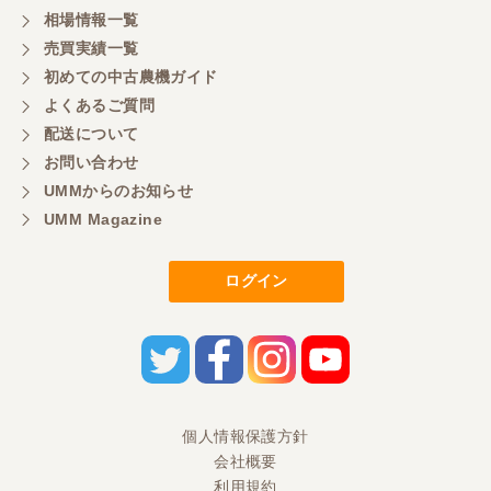
感謝しています。ここで3台買いましたが、これから
相場情報一覧
もよろしくお願いしたいです。
売買実績一覧
初めての中古農機ガイド
よくあるご質問
三重県／
配送について
初めてコンバインを買いに行ったのですが、とても
明るい方に担当していただき細かく説明して下さっ
お問い合わせ
てとても嬉しかったです。
UMMからのお知らせ
UMM Magazine
三重県／
ログイン
担当さんの説明が丁寧で分かりやすく、急な要望に
も迅速に対応して頂き非常に助かりました。
三重県／
良い接客でした。今後も利用します。
個人情報保護方針
会社概要
三重県／
利用規約