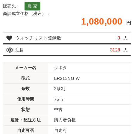
販売先：
農 家
商談成立価格（税込）：
1,080,000
円
ウォッチリスト登録数
3
人
注目
3128
人
メーカー名
クボタ
型式
ER213NG-W
条数
2条刈
使用時間
75 h
状態
中古
運賃・配送方法
購入者負担
自走可否
自走可