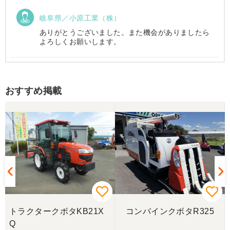
岐阜県／小原工業（株）
ありがとうございました。また機会がありましたら
よろしくお願いします。
岐阜県／
おすすめ掲載
西川さま。電話対応から自社納車まで丁寧で信頼で
きる方です。農機はまたこちらで購入したいです。
岐阜県／
完璧に整備されており、対応も親切で丁寧。配送ま
で自社で対応してくださり本当にありがとうござい
ました。次回もこちらで購入させて頂きます。
岐阜県／田畑
トラクタークボタKB21X
コンバインクボタR325
今回もしっかり整備整備をしてくださり安心です大
Q
事に長く使わせていただきますありがとうございま