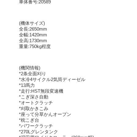
車体番号:20589
(機体サイズ)
全長:2650mm
全幅:1420mm
全高:1730mm
重量:750kg程度
(機関情報)
*2条全面刈り
*水冷4サイクル2気筒ディーゼル
*13馬力
*走行:HST無段変速機
*こぎ深さ自動
*オートクラッチ
*刈取かきこみ
*座って分草かんオープン
*枕こぎ台
*パワークラッチ
*270Lグレンタンク