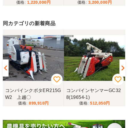
1,220,000
3,200,000
す
同カテゴリの新着商品
岐阜県／田畑
しっかり整備をしてくださり安心して購入させてい
ただきましたありがとうございます
岐阜県／長池松広
この度は、コンバイン購入に際しまして、納品日に
際しては、ご配慮頂き誠にありがとうございまし
た。本当に助かりました。
コンバインクボタER215G
コンバインヤンマーGC32
岐阜県／バインダー
W2 上越〇
8(19654-1)
急なお願いにも対応ありがとうございました。 あり
899,910
512,050
がとうございました。 親切に対応していただきまし
た。