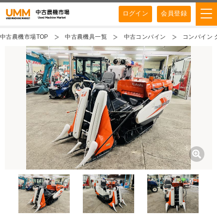
ログイン
会員登録
中古農機市場TOP
中古農機具一覧
中古コンバイン
コンバイン ク