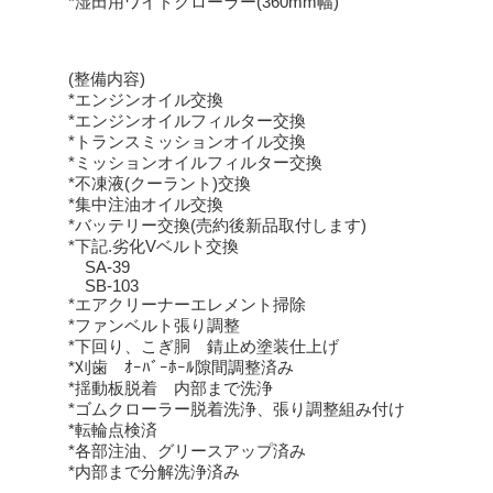
*湿田用ワイドクローラー(360mm幅)
(整備内容)
*エンジンオイル交換
*エンジンオイルフィルター交換
*トランスミッションオイル交換
*ミッションオイルフィルター交換
*不凍液(クーラント)交換
*集中注油オイル交換
*バッテリー交換(売約後新品取付します)
*下記.劣化Vベルト交換
SA-39
SB-103
*エアクリーナーエレメント掃除
*ファンベルト張り調整
*下回り、こぎ胴 錆止め塗装仕上げ
*刈歯 ｵｰﾊﾞｰﾎｰﾙ隙間調整済み
*揺動板脱着 内部まで洗浄
*ゴムクローラー脱着洗浄、張り調整組み付け
*転輪点検済
*各部注油、グリースアップ済み
*内部まで分解洗浄済み