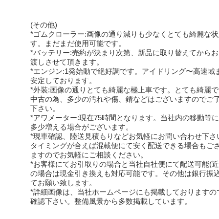
(その他)
*ゴムクローラー:画像の通り減りも少なくとても綺麗な
す。まだまだ使用可能です。
*バッテリー:売約が決まり次第、新品に取り替えてから
渡しさせて頂きます。
*エンジン:1発始動で絶好調です。アイドリング〜高速域
安定しております。
*外装:画像の通りとても綺麗な極上車です。とても綺麗
中古の為、多少の汚れや傷、錆などはございますのでご
下さい。
*アワメーター:現在75時間となります。当社内の移動等
多少増える場合がございます。
*現車確認、陸送見積もりなどお気軽にお問い合わせ下さ
タイミングが合えば混載便にて安く配送できる場合もご
ますのでお気軽にご相談ください。
*お客様にてお引取りの場合と当社自社便にて配送可能(近
の場合は現金引き換えも対応可能です。その他は銀行振
てお願い致します。
*詳細画像は、当社ホームページにも掲載しておりますの
確認下さい。整備風景から多数掲載しています。