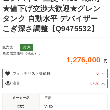
★値下げ交渉大歓迎★グレン
タンク 自動水平 デバイザー
こぎ深さ調整【Q9475532】
販売先：
農 家
商談成立価格（税込）：
1,276,000
円
ウォッチリスト登録数
0
人
注目
6702
人
メーカー名
三菱
型式
V450