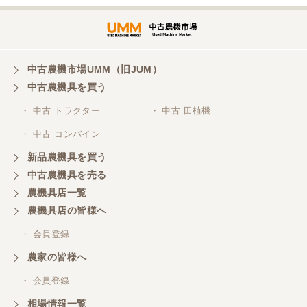
非常に丁寧に対応して頂きありがとうございまし
た。また機会があればよろしくお願いします。
東京都／がーさん
中古農機市場UMM（旧JUM）
その日に評価しましたが届いてませんか？ 届いてな
中古農機具を買う
ければ再度送信しますが。 大橋粉砕機です。
・ 中古 トラクター
・ 中古 田植機
・ 中古 コンバイン
東京都／がーさん
新品農機具を買う
なんだかんだ積み込みまでして頂き助かりました！
中古農機具を売る
農機具店一覧
東京都／おちゃ
農機具店の皆様へ
とても対応良く、積込までしていただきました。
・ 会員登録
農家の皆様へ
東京都／あきら
・ 会員登録
購入させていただきました、今後ともよろしくお願
相場情報一覧
いいたします。