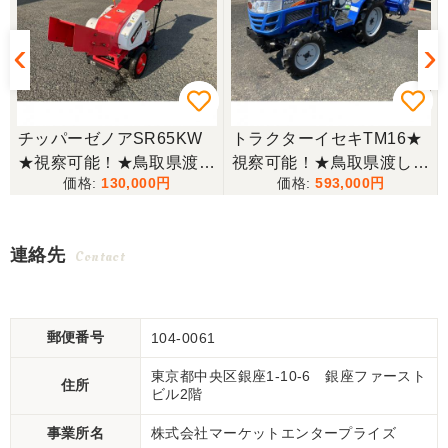
チッパーゼノアSR65KW
トラクターイセキTM16★
★視察可能！★鳥取県渡し
視察可能！★鳥取県渡し
130,000
593,000
ゼノア チッパー SR65KW
イセキ トラクター TM16 1
ガソリン シュレッダー ウ
6馬力 624h パワステ 自動
ッドチッパー 木材粉砕機
耕深 ARM123 ロータリー
連絡先
Contact
現状渡し【P11165139】
乗用 4WD ディーゼル 現
状渡し【P11511946】
郵便番号
104-0061
東京都中央区銀座1-10-6 銀座ファースト
住所
ビル2階
事業所名
株式会社マーケットエンタープライズ