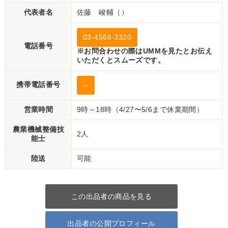
代表者名
佐藤 峻輔（）
03-4566-3320
電話番号
※お問合わせの際はUMMを見たとお伝え
いただくとスムーズです。
携帯電話番号
--
営業時間
9時～18時（4/27〜5/6まで休業期間）
農業機械整備技
2人
能士
陸送
可能
この出品者の商品を見る
出品者の公開プロフィール