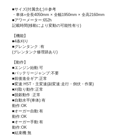
■サイズ(付属含む)※参考
・車体=全長4050mm × 全幅1950mm × 全高2160mm
■アワーメーター:652h
記載時間(移動により変動の可能性有り)
【機能】
■4条刈り
■グレンタンク :有
(グレンタンク修理跡あり)
【動作】
■エンジン始動:可
■バッテリージャンプ:不要
■前後進全ギア:正常
■変速:HST・主変速(副変速:走行・倒伏・作業)
■刈取り動作:正常
■脱穀動作 :正常
■自動水平(車体):有
動作:OK
■オーガー自動:有
動作:OK
■オーガー手動:有
動作:OK
■結束機:無