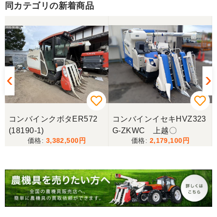
とうございました。
同カテゴリの新着商品
東京都／yuikanoa
いろいろな質問にもすぐに答えていただき 引き取り
時にも親切な対応をありがとうございました。又機
会があれば宜しくお願いします。ありがとうござい
ます。
東京都／松浦克美
コンバインクボタER572
コンバインイセキHVZ323
エンジンが一発でかかり嬉しかったです。
(18190-1)
G-ZKWC 上越〇
3,382,500
2,179,100
東京都／松浦克美
対応が良く、機械も良いようです。
東京都／購入者