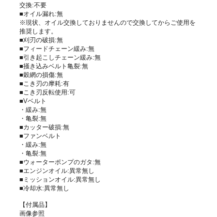
交換:不要
■オイル漏れ:無
※現状、オイル交換しておりませんので交換してからご使用を
推奨します。
■刈刃の破損:無
■フィードチェーン緩み:無
■引き起こしチェーン緩み:無
■掻き込みベルト亀裂:無
■穀網の損傷:無
■こき刃の摩耗:有
■こき刃反転使用:可
■Vベルト
・緩み:無
・亀裂:無
■カッター破損:無
■ファンベルト
・緩み:無
・亀裂:無
■ウォーターポンプのガタ:無
■エンジンオイル:異常無し
■ミッションオイル:異常無し
■冷却水:異常無し
【付属品】
画像参照