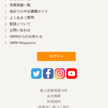
売買実績一覧
初めての中古農機ガイド
東京都／もっくん
よくあるご質問
担当者さんの対応が素晴らしい！ とても気分の良
配送について
い取引ができました。 製品も価格以上の状態で満足
お問い合わせ
しています。
UMMからのお知らせ
UMM Magazine
東京都／ヨッシー
迅速な取引有難うございました
ログイン
東京都／大西
とても迅速で丁寧なご対応ありがとうございまし
た。 引き取りまでスムーズで気持ちの良いお取引が
出来たと思います。今後も活用させて頂きたく思っ
個人情報保護方針
ておりますので、どうぞ宜しくお願い申し上げま
す。
会社概要
利用規約
特商法に基づく表記