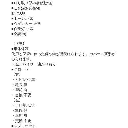
■刈り取り部の横移動:無
■こぎ深さ調整:有
動作:OK
■ホーン:正常
■ウインカー:正常
■作業灯:正常
■空調:無
【状態】
■車体外装
使用と保管に伴った傷や錆が見受けられます。カバーに変形が
みられます。
・左デバイザー曲がりあり
■クローラー
【右】
・ヒビ割れ:無
・亀裂:無
・摩耗:有
・交換:不要
【左】
・ヒビ割れ:無
・亀裂:無
・摩耗:有
・交換:不要
■スプロケット