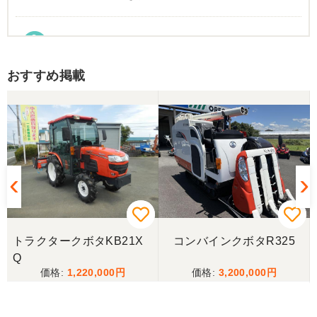
東京都／Suzukake
初めて中古農機具市場を利用しました。 購入したい
おすすめ掲載
物は2台出ていて、当初安い方を購入予定でした。
しかしそちらは売れてしまったとの事でしたので、5
万円ほど高い方を購入させて頂きました。 引き取り
に伺い持ち帰りましたが、出品画像と違い確認した
所、安い方を渡されました。 出品者に問い合わせま
したが、高い方は「先に購入した者が引き取り済み
で安い方でお願いしたい」との事。 では先の安い方
との差額分を返金と交渉しましたが、「難しい」と
の事。カバーが脱落していて、使用に難が有る事を
伝えたところ、そのカバー代金で妥協する事になり
ました。 「管理する者が間違えて管理番号を貼り付
けた」 といっておりましたが、とても残念な気持
ちで購入した機械を修理しています。 二度とこのよ
トラクタークボタKB21X
コンバインクボタR325
うな間違いが無いように改善して欲しいです。
Q
1,220,000
3,200,000
東京都／
良いコンバインを購入する事が出来ました、ありが