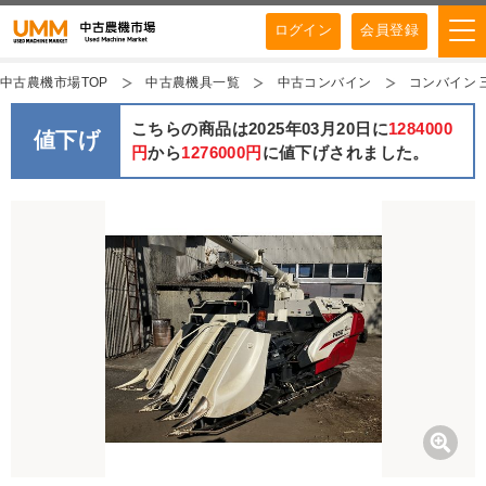
ログイン
会員登録
中古農機市場TOP
中古農機具一覧
中古コンバイン
コンバイン 
こちらの商品は2025年03月20日に
1284000
値下げ
円
から
1276000円
に値下げされました。