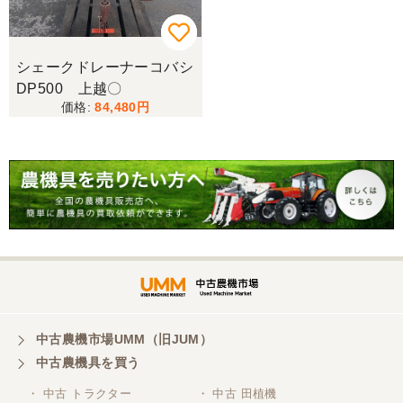
シェークドレーナーコバシ
DP500 上越〇
84,480
中古農機市場UMM（旧JUM）
中古農機具を買う
・ 中古 トラクター
・ 中古 田植機