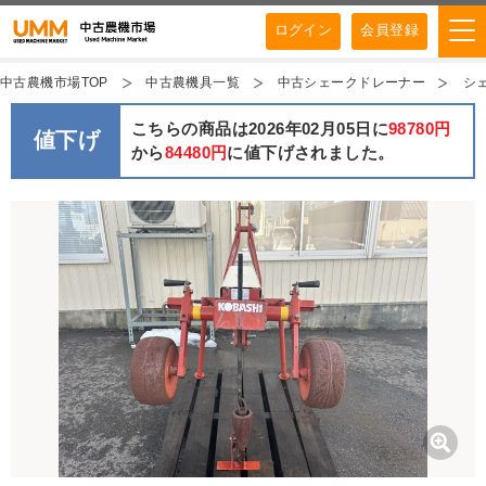
ログイン
会員登録
中古農機市場TOP
中古農機具一覧
中古シェークドレーナー
シェ
こちらの商品は2026年02月05日に
98780円
値下げ
から
84480円
に値下げされました。