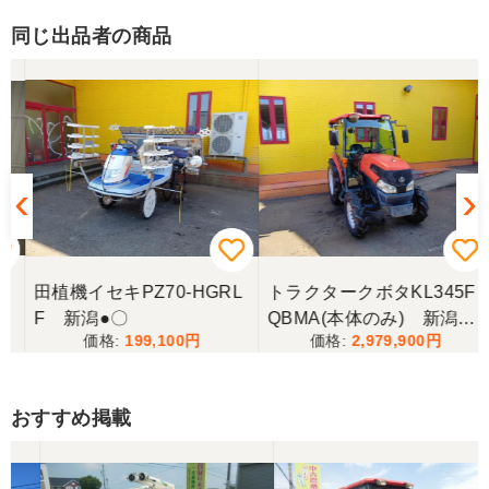
同じ出品者の商品
田植機イセキPZ70-HGRL
トラクタークボタKL345F
F 新潟●〇
QBMA(本体のみ) 新潟●
199,100
2,979,900
〇
おすすめ掲載