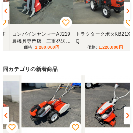
山梨県／樋野進悦
メールの返信がなかったので、残念ですが、こちら
からキャンセルのメールを送った。
コンバインヤンマーAJ219
トラクタークボタKB21X
農機具専門店 三重発送整
Q
1,280,000
1,220,000
備済み
山梨県／伊藤明久
こちらの希望価格にして頂き有り難う御座いまし
た。 引き取りにお伺いするまで 待って頂き有り難
同カテゴリの新着商品
うございました。
山梨県／じん
整備された中古のバインダーを探していて、金額も
だいたい予算内だったのですぐに決めました！ それ
から陸送が可能という所も大きな決め手で、良い買
い物が出来たと非常に満足しております。