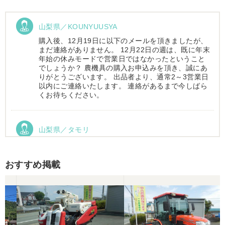
山梨県／KOUNYUUSYA
購入後、12月19日に以下のメールを頂きましたが、
まだ連絡がありません。 12月22日の週は、既に年末
年始の休みモードで営業日ではなかったということ
でしょうか？ 農機具の購入お申込みを頂き、誠にあ
りがとうございます。 出品者より、通常2～3営業日
以内にご連絡いたします。 連絡があるまで今しばら
くお待ちください。
山梨県／タモリ
お昼時にお伺いしたにもかかわらず、親切丁寧なご
対応ありがとうございました。大切に使わせていた
だきます。ありがとうございました。
おすすめ掲載
山梨県／伊藤明久
引き取りに行くまでに 時間が掛かってしまって
待っていて頂き有り難うございました。