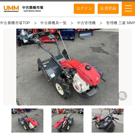
ログイン
会員登録
中古農機市場TOP
中古農機具一覧
中古管理機
管理機 三菱 MMR