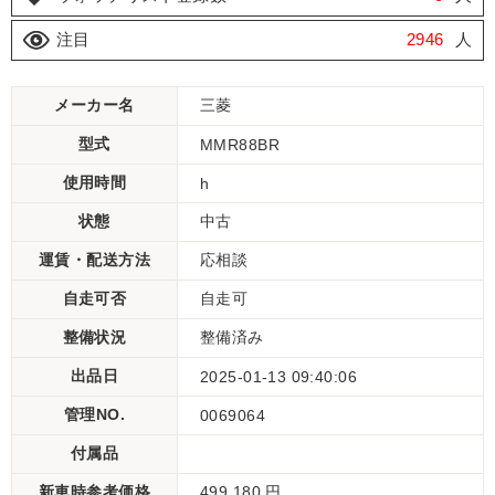
注目
2946
人
メーカー名
三菱
型式
MMR88BR
使用時間
h
状態
中古
運賃・配送方法
応相談
自走可否
自走可
整備状況
整備済み
出品日
2025-01-13 09:40:06
管理NO.
0069064
付属品
新車時参考価格
499,180 円