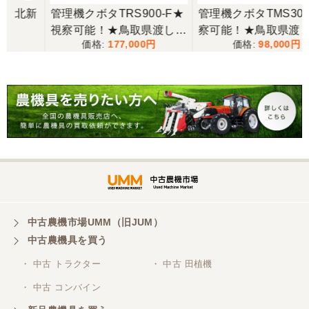
山梨県／今井基史
管理機クボタTRS900-F★
管理機クボタTMS300★視
この度は、迅速な対応ありがとうございました。た
視察可能！★鳥取県渡し
察可能！★鳥取県渡し ク
だ、メールに記載の配達の受け取りについてタイム
177,000
98,000
クボタ 管理機 TRS900-F
ボタ 管理機 TMS300 ガソ
ラグがあり少しとまどいましたので、星をひとつの
7馬力 ガソリン 耕運機 農
リン 耕運機 農用トラクタ
けました。
用トラクター 歩行型 陽菜
ー 歩行型 ミニ耕運機 現状
現状渡し【P11485814】
渡し【P11485817】
山梨県／
迅速丁寧にご対応くださいました。この度はありが
とうございます。
山梨県／
ありがとうございました。 安心でしっかりしたお店
です。
中古農機市場UMM（旧JUM）
中古農機具を買う
・ 中古 トラクター
・ 中古 田植機
山梨県／井上農場
・ 中古 コンバイン
このたびはお取引ありがとうございました。 梱包も
丁寧で、機械も問題なく動作しました。