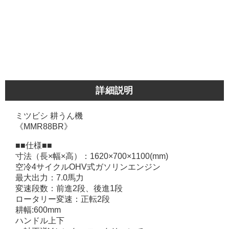
詳細説明
ミツビシ 耕うん機
《MMR88BR》
■■仕様■■
寸法（長×幅×高）：1620×700×1100(mm)
空冷4サイクルOHV式ガソリンエンジン
最大出力：7.0馬力
変速段数：前進2段、後進1段
ロータリー変速：正転2段
耕幅:600mm
ハンドル上下