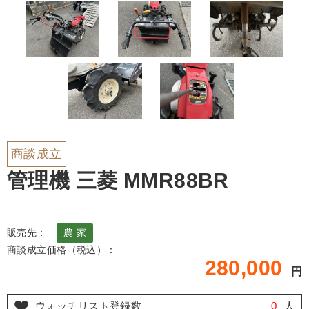
商談成立
管理機 三菱 MMR88BR
販売先：
農 家
商談成立価格（税込）：
280,000
円
ウォッチリスト登録数
0
人