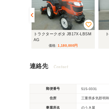
LTA10
トラクタークボタ JB17X-LBSM
ト
AG
000
1,180,000
連絡先
Contact
郵便番号
515-0331
住所
三重県多気郡明和町
事業所名
のうき屋