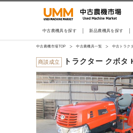
中古農機具を探す
新品農機具を探す
中古農機市場TOP
中古農機具一覧
中古トラク
トラクター クボタ KL
商談成立