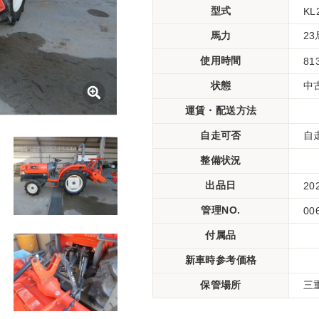
型式
KL
馬力
2
使用時間
81
状態
中
運賃・配送方法
自走可否
自
整備状況
出品日
20
管理NO.
00
付属品
新車時参考価格
保管場所
三