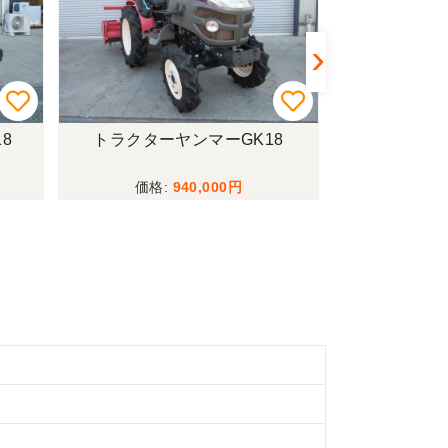
8
トラクターヤンマーGK18
籾摺機サタケN
940,000