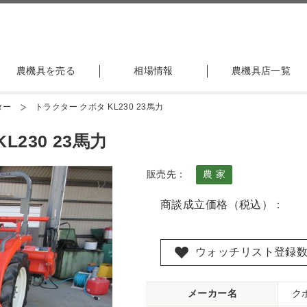
農機具を売る
相場情報
農機具店一覧
ター
トラクター クボタ KL230 23馬力
230 23馬力
販売先：
農 家
商談成立価格（税込）：
ウォッチリスト登録
メーカー名
ク