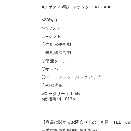
■クボタ 23馬力 トラクター KL230
■
○23
馬力
○パワステ
〇Fシフト
◯自動水平制御
◯自動耕深制御
◯倍速ターン
◯ポンパ
◯オートアップ・バックアップ
◯PTO逆転
○ロータリー：RL5K
○使用時間：813h
【商品に関するお問合せ】のうき屋
TEL：059
三重県多気郡明和町佐田2059-3