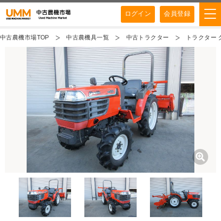
ログイン
会員登録
中古農機市場TOP
中古農機具一覧
中古トラクター
トラクター ク