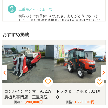
三重県／289ふぁーむ
積込みまでお手伝いいただき、ありがとうございま
した。 また希望の農機具があれば利用させていただ
きます。
おすすめ掲載
三重県／トシ
この度はお世話になりました。また、機会があれば
よろしくお願いします。
三重県／ユウスケ
購入から引き取りまでスムーズでした。ありがとう
ございました。
コンバインヤンマーAJ219
トラクタークボタKB21X
三重県／
農機具専門店 三重発送整
Q
1,280,000
1,220,000
備済み
当方の要望に対して、素早く対応していただき感謝
しております。 ありがとうございました。