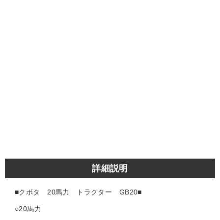
詳細説明
■クボタ 20馬力 トラクター GB20
■
○20馬力