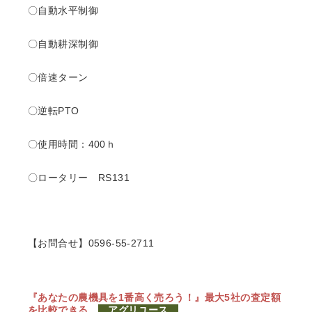
〇自動水平制御
〇自動耕深制御
〇倍速ターン
〇逆転PTO
〇使用時間：400ｈ
〇ロータリー RS131
【お問合せ】0596-55-2711
『あなたの農機具を1番高く売ろう！』
最大5社の査定額
を比較できる
アグリユース