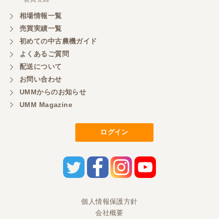
嫌な顔をせずに一生懸命頑張ってくれる中山さんに
感謝しています。ここで3台買いましたが、これから
相場情報一覧
もよろしくお願いしたいです。
売買実績一覧
初めての中古農機ガイド
よくあるご質問
三重県／
配送について
初めてコンバインを買いに行ったのですが、とても
明るい方に担当していただき細かく説明して下さっ
お問い合わせ
てとても嬉しかったです。
UMMからのお知らせ
UMM Magazine
三重県／
ログイン
担当さんの説明が丁寧で分かりやすく、急な要望に
も迅速に対応して頂き非常に助かりました。
三重県／
良い接客でした。今後も利用します。
個人情報保護方針
会社概要