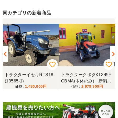
同カテゴリの新着商品
三重県／山﨑
スタッフの鈴木さんが親切で機械に詳しく 丁寧にご
対応頂きました。 ありがとう！ 少し距離はあります
が、今後も農機具を買う際はのうき屋さんを利用し
ようと思います。
三重県／miraisann
写真と現物が違いすぎる
トラクターイセキRTS18
トラクタークボタKL345F
(19565-1)
QBMA(本体のみ) 新潟●
三重県／谷本勝美
1,430,000
2,979,900
〇
こちらの、対応も、よく、大変、満足、です。
三重県／谷本勝美
こちらの、対応、も、よくして、くれました。