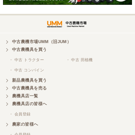
三重県／谷本勝美
対応も、よくしてくれました、有難うございまし
た。
中古農機市場UMM（旧JUM）
中古農機具を買う
三重県／山本
・ 中古 トラクター
・ 中古 田植機
対応ありがとうございました。
・ 中古 コンバイン
新品農機具を買う
三重県／山本
中古農機具を売る
共立シュレッターを受け取りました。 状態は問題な
農機具店一覧
く、エンジンも調子がよさそうです。 ありがとうご
ざいました。
農機具店の皆様へ
・ 会員登録
三重県／
農家の皆様へ
いつも色々お願いごとをしますが、 無理なお願いも
・ 会員登録