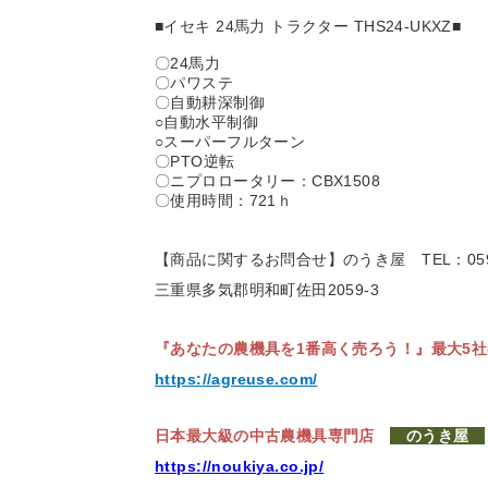
■イセキ 24馬力 トラクター THS24-UKXZ■
〇24馬力
〇パワステ
〇自動耕深制御
○自動水平制御
○スーパーフルターン
〇PTO逆転
〇ニプロロータリー：CBX1508
〇使用時間：721ｈ
【商品に関するお問合せ】のうき屋
TEL：059
三重県多気郡明和町佐田2059-3
『あなたの農機具を1番高く売ろう！』
最大5
https://agreuse.com/
日本最大級の中古農機具専門店
のうき屋
https://noukiya.co.jp/