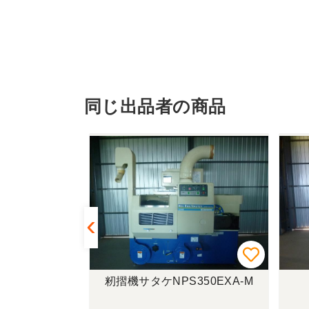
同じ出品者の商品
SP853A
籾摺機サタケNPS350EXA-M