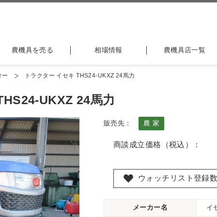
農機具を売る
相場情報
農機具店一覧
ター
トラクター イセキ THS24-UKXZ 24馬力
S24-UKXZ 24馬力
販売先：
農 家
商談成立価格（税込）：
ウォッチリスト登録
メーカー名
イ