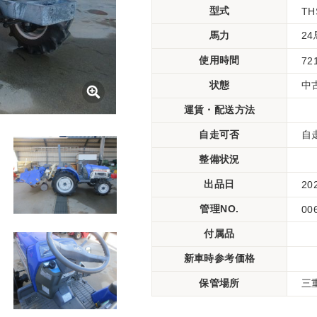
型式
TH
馬力
2
使用時間
72
状態
中
運賃・配送方法
自走可否
自
整備状況
出品日
20
管理NO.
00
付属品
新車時参考価格
保管場所
三