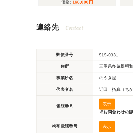
,000
168,000
連絡先
Contact
郵便番号
515-0331
住所
三重県多気郡明和町
事業所名
のうき屋
代表者名
近田 拓真（ち
表示
電話番号
※お問合わせの際
携帯電話番号
表示