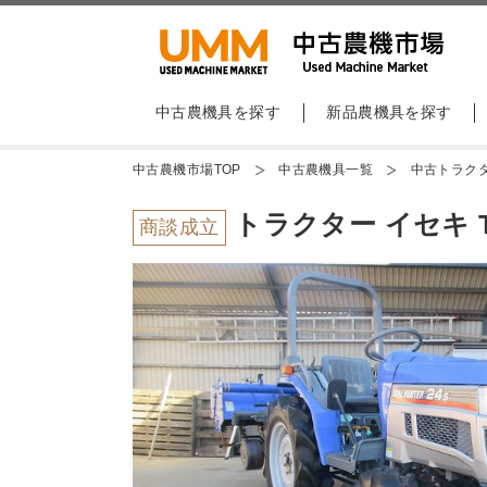
中古農機具を探す
新品農機具を探す
中古農機市場TOP
中古農機具一覧
中古トラク
トラクター イセキ TH
商談成立