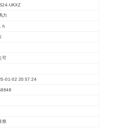
S24-UKXZ
4馬力
1 h
古
走可
25-01-02 20:57:24
68848
重県