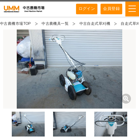
ログイン
会員登録
中古農機市場TOP
中古農機具一覧
中古自走式草刈機
自走式草刈機