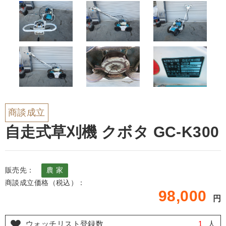
商談成立
自走式草刈機 クボタ GC-K300
販売先：
農 家
商談成立価格（税込）：
98,000
円
ウォッチリスト登録数
1
人