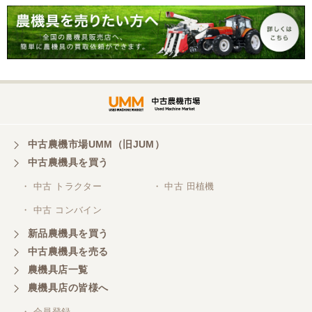
対応頂きました。 ありがとう！ 少し距離はあります
が、今後も農機具を買う際はのうき屋さんを利用し
ようと思います。
三重県／miraisann
写真と現物が違いすぎる
三重県／谷本勝美
中古農機市場UMM（旧JUM）
中古農機具を買う
こちらの、対応も、よく、大変、満足、です。
・ 中古 トラクター
・ 中古 田植機
・ 中古 コンバイン
三重県／谷本勝美
こちらの、対応、も、よくして、くれました。
新品農機具を買う
中古農機具を売る
農機具店一覧
三重県／谷本勝美
農機具店の皆様へ
対応も、よくしてくれました、有難うございまし
た。
・ 会員登録