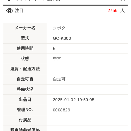
注目
2756
人
メーカー名
クボタ
型式
GC-K300
使用時間
h
状態
中古
運賃・配送方法
自走可否
自走可
整備状況
出品日
2025-01-02 19:50:05
管理NO.
0068829
付属品
新車時参考価格