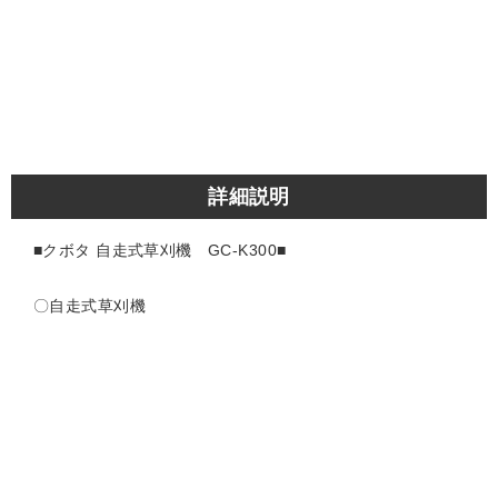
詳細説明
■クボタ 自走式草刈機 GC-K300■
〇自走式草刈機