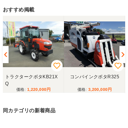
おすすめ掲載
三重県／トシ
この度はお世話になりました。また、機会があれば
よろしくお願いします。
三重県／ユウスケ
購入から引き取りまでスムーズでした。ありがとう
ございました。
トラクタークボタKB21X
コンバインクボタR325
三重県／
Q
1,220,000
3,200,000
当方の要望に対して、素早く対応していただき感謝
しております。 ありがとうございました。
同カテゴリの新着商品
三重県／山﨑
スタッフの鈴木さんが親切で機械に詳しく 丁寧にご