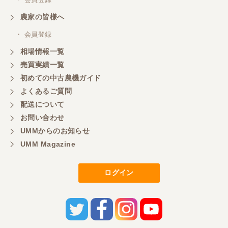
農家の皆様へ
三重県／山本
・ 会員登録
対応ありがとうございました。
相場情報一覧
売買実績一覧
初めての中古農機ガイド
三重県／山本
よくあるご質問
共立シュレッターを受け取りました。 状態は問題な
配送について
く、エンジンも調子がよさそうです。 ありがとうご
ざいました。
お問い合わせ
UMMからのお知らせ
UMM Magazine
三重県／
いつも色々お願いごとをしますが、 無理なお願いも
ログイン
嫌な顔をせずに一生懸命頑張ってくれる中山さんに
感謝しています。ここで3台買いましたが、これから
もよろしくお願いしたいです。