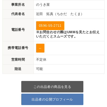
事業所名
のうき屋
代表者名
近田 拓真（ちかだ たくま）
0596-55-2711
電話番号
※お問合わせの際はUMMを見たとお伝え
いただくとスムーズです。
携帯電話番号
--
営業時間
不定休
陸送
可能
この出品者の商品を見る
出品者の公開プロフィール