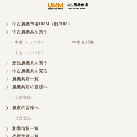
三重県／谷本勝美
対応も、よくしてくれました、有難うございまし
た。
中古農機市場UMM（旧JUM）
中古農機具を買う
三重県／山本
・ 中古 トラクター
・ 中古 田植機
対応ありがとうございました。
・ 中古 コンバイン
新品農機具を買う
三重県／山本
中古農機具を売る
共立シュレッターを受け取りました。 状態は問題な
農機具店一覧
く、エンジンも調子がよさそうです。 ありがとうご
ざいました。
農機具店の皆様へ
・ 会員登録
三重県／
農家の皆様へ
いつも色々お願いごとをしますが、 無理なお願いも
・ 会員登録
嫌な顔をせずに一生懸命頑張ってくれる中山さんに
感謝しています。ここで3台買いましたが、これから
相場情報一覧
もよろしくお願いしたいです。
売買実績一覧