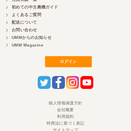
初めての中古農機ガイド
よくあるご質問
三重県／
配送について
初めてコンバインを買いに行ったのですが、とても
明るい方に担当していただき細かく説明して下さっ
お問い合わせ
てとても嬉しかったです。
UMMからのお知らせ
UMM Magazine
三重県／
ログイン
担当さんの説明が丁寧で分かりやすく、急な要望に
も迅速に対応して頂き非常に助かりました。
三重県／
良い接客でした。今後も利用します。
個人情報保護方針
会社概要
三重県／
利用規約
特商法に基づく表記
とても良い対応でした。また利用したいです。
サイトマップ