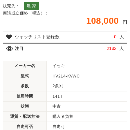
販売先：
農 家
商談成立価格（税込）：
108,000
円
ウォッチリスト登録数
0
人
注目
2192
人
メーカー名
イセキ
型式
HV214-KVWC
条数
2条刈
使用時間
141 h
状態
中古
運賃・配送方法
購入者負担
自走可否
自走可