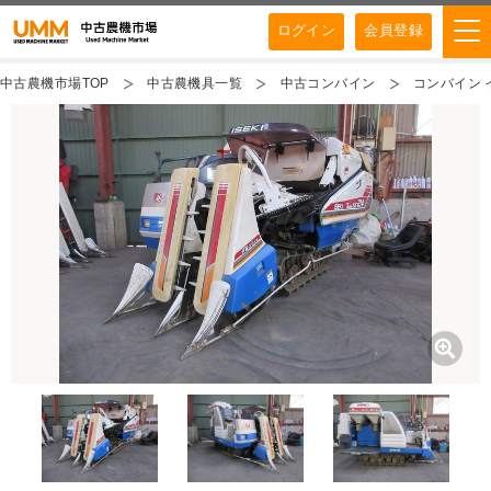
ログイン
会員登録
中古農機市場TOP
中古農機具一覧
中古コンバイン
コンバイン イ