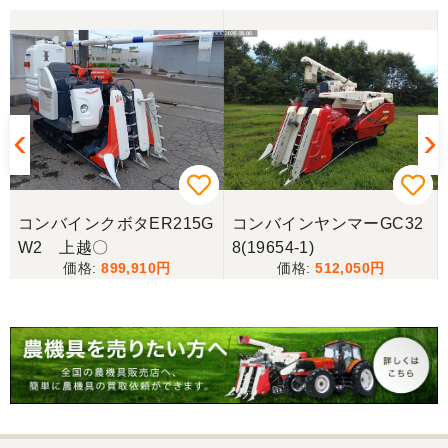
三重県／山﨑
スタッフの鈴木さんが親切で機械に詳しく 丁寧にご
対応頂きました。 ありがとう！ 少し距離はあります
が、今後も農機具を買う際はのうき屋さんを利用し
ようと思います。
三重県／miraisann
写真と現物が違いすぎる
コンバインクボタER215G
コンバインヤンマーGC32
W2 上越〇
8(19654-1)
三重県／谷本勝美
899,910
512,050
こちらの、対応も、よく、大変、満足、です。
三重県／谷本勝美
こちらの、対応、も、よくして、くれました。