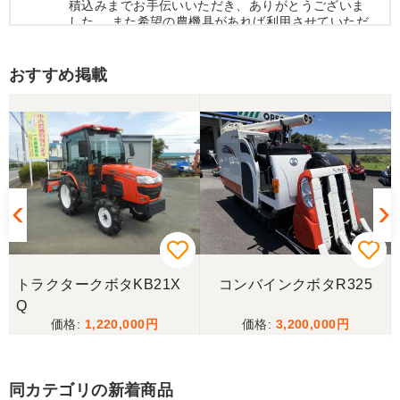
積込みまでお手伝いいただき、ありがとうございま
した。 また希望の農機具があれば利用させていただ
きます。
おすすめ掲載
三重県／トシ
この度はお世話になりました。また、機会があれば
よろしくお願いします。
三重県／ユウスケ
購入から引き取りまでスムーズでした。ありがとう
ございました。
トラクタークボタKB21X
コンバインクボタR325
三重県／
Q
1,220,000
3,200,000
当方の要望に対して、素早く対応していただき感謝
しております。 ありがとうございました。
同カテゴリの新着商品