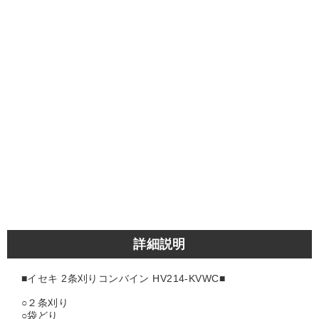
詳細説明
■イセキ
2条刈りコンバイン HV214-KVWC
■
○２条刈り
○袋どり