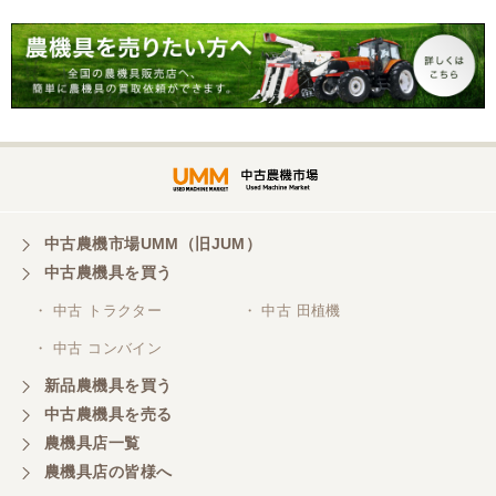
三重県／谷本勝美
こちらの、対応、も、よくして、くれました。
三重県／谷本勝美
対応も、よくしてくれました、有難うございまし
た。
中古農機市場UMM（旧JUM）
中古農機具を買う
三重県／山本
・ 中古 トラクター
・ 中古 田植機
対応ありがとうございました。
・ 中古 コンバイン
新品農機具を買う
三重県／山本
中古農機具を売る
共立シュレッターを受け取りました。 状態は問題な
農機具店一覧
く、エンジンも調子がよさそうです。 ありがとうご
ざいました。
農機具店の皆様へ