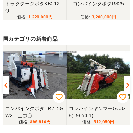
トラクタークボタKB21X
コンバインクボタR325
三重県／
Q
1,220,000
3,200,000
当方の要望に対して、素早く対応していただき感謝
しております。 ありがとうございました。
同カテゴリの新着商品
三重県／山﨑
スタッフの鈴木さんが親切で機械に詳しく 丁寧にご
対応頂きました。 ありがとう！ 少し距離はあります
が、今後も農機具を買う際はのうき屋さんを利用し
ようと思います。
三重県／miraisann
写真と現物が違いすぎる
コンバインクボタER215G
コンバインヤンマーGC32
W2 上越〇
8(19654-1)
三重県／谷本勝美
899,910
512,050
こちらの、対応も、よく、大変、満足、です。