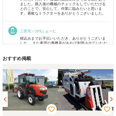
ました。購入後の機械のチェックもしていただける
とのことで、安心して、作業に臨みたいと思いま
す。素敵なトラクターをありがとうございました。
三重県／289ふぁーむ
積込みまでお手伝いいただき、ありがとうございま
した。 また希望の農機具があれば利用させていただ
きます。
おすすめ掲載
三重県／トシ
この度はお世話になりました。また、機会があれば
よろしくお願いします。
三重県／ユウスケ
購入から引き取りまでスムーズでした。ありがとう
ございました。