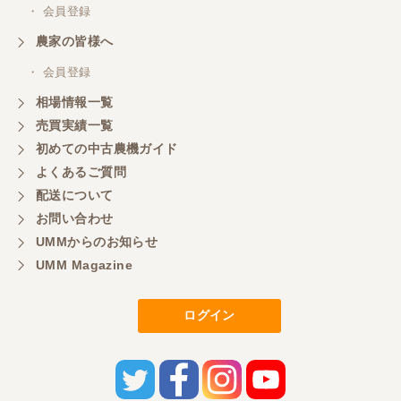
・ 会員登録
三重県／
農家の皆様へ
いつも色々お願いごとをしますが、 無理なお願いも
・ 会員登録
嫌な顔をせずに一生懸命頑張ってくれる中山さんに
感謝しています。ここで3台買いましたが、これから
相場情報一覧
もよろしくお願いしたいです。
売買実績一覧
初めての中古農機ガイド
よくあるご質問
三重県／
配送について
初めてコンバインを買いに行ったのですが、とても
明るい方に担当していただき細かく説明して下さっ
お問い合わせ
てとても嬉しかったです。
UMMからのお知らせ
UMM Magazine
三重県／
ログイン
担当さんの説明が丁寧で分かりやすく、急な要望に
も迅速に対応して頂き非常に助かりました。
三重県／