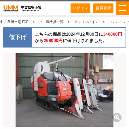
ログイン
会員登録
中古農機市場TOP
中古農機具一覧
中古コンバイン
コンバイン ク
こちらの商品は2024年12月09日に
340000円
値下げ
から
268000円
に値下げされました。