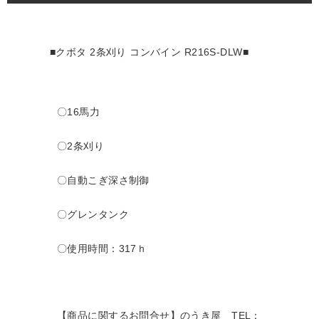
■クボタ 2条刈り コンバイン R216S-DLW■
〇16馬力
〇2条刈り
〇自動こぎ深さ制御
〇グレンタンク
〇使用時間：317ｈ
【商品に関するお問合せ】のうき屋
TEL：