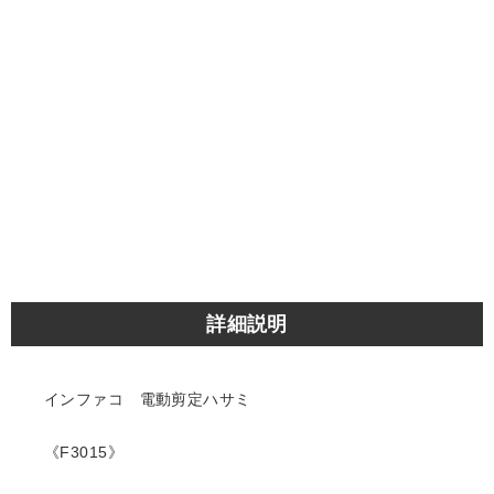
詳細説明
インファコ 電動剪定ハサミ
《F3015》