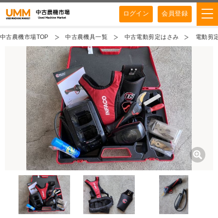
ログイン
会員登録
中古農機市場TOP
中古農機具一覧
中古電動剪定はさみ
電動剪定