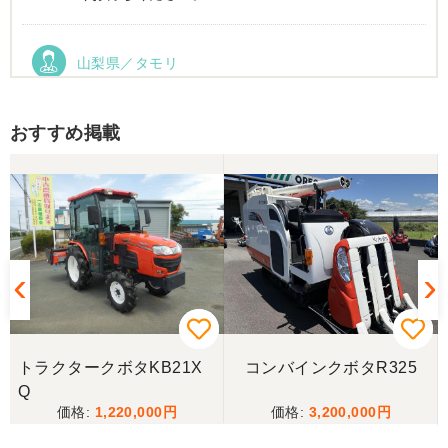
山梨県／タモリ
お昼時にお伺いしたにもかかわらず、親切丁寧なご
対応ありがとうございました。大切に使わせていた
だきます。ありがとうございました。
おすすめ掲載
山梨県／伊藤明久
引き取りに行くまでに 時間が掛かってしまって
待っていて頂き有り難うございました。
山梨県／樋野進悦
メールの返信がなかったので、残念ですが、こちら
からキャンセルのメールを送った。
トラクタークボタKB21X
コンバインクボタR325
Q
1,220,000
3,200,000
山梨県／伊藤明久