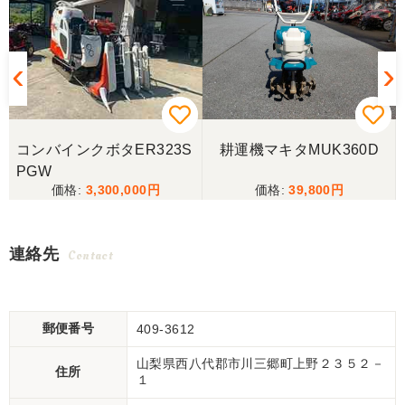
コンバインクボタER323S
耕運機マキタMUK360D
PGW
3,300,000
39,800
連絡先
Contact
郵便番号
409-3612
山梨県西八代郡市川三郷町上野２３５２－
住所
１