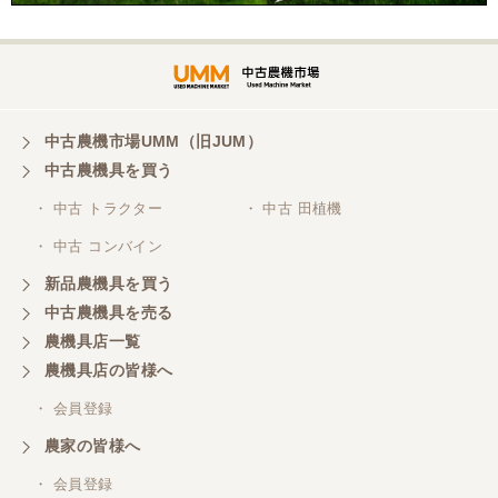
とうございます。
山梨県／
ありがとうございました。 安心でしっかりしたお店
です。
中古農機市場UMM（旧JUM）
中古農機具を買う
・ 中古 トラクター
・ 中古 田植機
山梨県／井上農場
・ 中古 コンバイン
このたびはお取引ありがとうございました。 梱包も
丁寧で、機械も問題なく動作しました。
新品農機具を買う
中古農機具を売る
農機具店一覧
山梨県／
農機具店の皆様へ
商談成立の連絡をいたいておりません。
・ 会員登録
農家の皆様へ
山梨県／中川
このたびは、ありがとうございました。
・ 会員登録