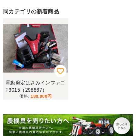
こちらの希望価格にして頂き有り難う御座いまし
た。 引き取りにお伺いするまで 待って頂き有り難
同カテゴリの新着商品
うございました。
山梨県／じん
整備された中古のバインダーを探していて、金額も
だいたい予算内だったのですぐに決めました！ それ
から陸送が可能という所も大きな決め手で、良い買
い物が出来たと非常に満足しております。
山梨県／今井基史
電動剪定はさみインファコ
この度は、迅速な対応ありがとうございました。た
F3015（298867）
だ、メールに記載の配達の受け取りについてタイム
180,000
ラグがあり少しとまどいましたので、星をひとつの
けました。
山梨県／
迅速丁寧にご対応くださいました。この度はありが