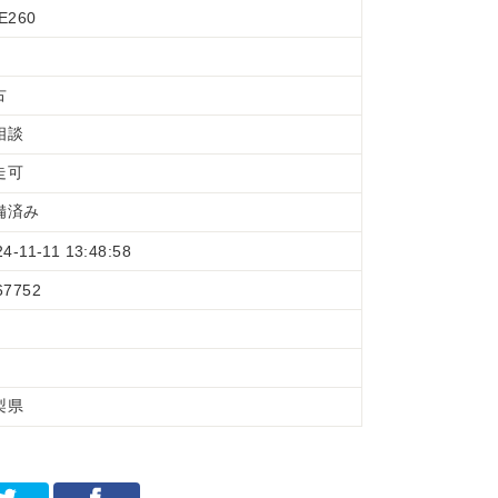
E260
古
相談
走可
備済み
24-11-11 13:48:58
67752
梨県