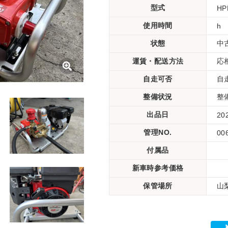
型式
HP
使用時間
h
状態
中
運賃・配送方法
応
自走可否
自
整備状況
整
出品日
20
管理NO.
00
付属品
新車時参考価格
保管場所
山