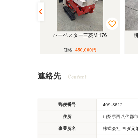
MOTOR
ハーベスター三菱MH76
耕
00
450,000
連絡先
Contact
郵便番号
409-3612
住所
山梨県西八代郡
事業所名
株式会社 ヨダ