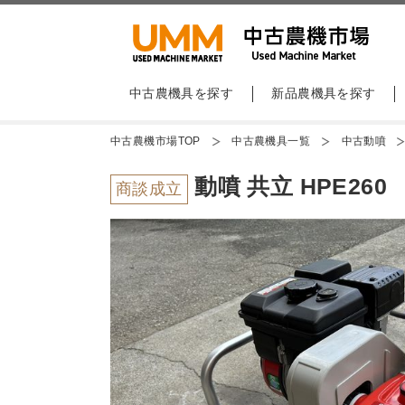
中古農機具を探す
新品農機具を探す
中古農機市場TOP
中古農機具一覧
中古動噴
動噴 共立 HPE260
商談成立