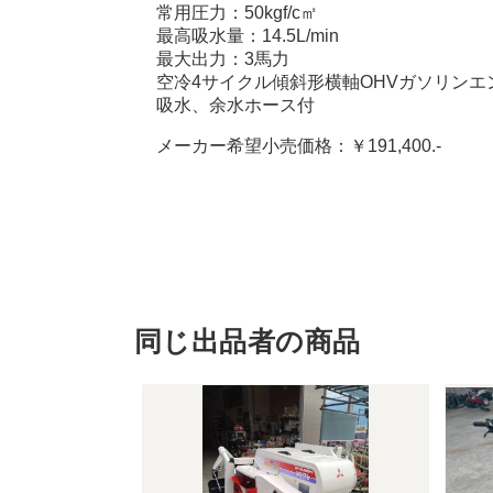
常用圧力：50kgf/c㎡
最高吸水量：14.5L/min
最大出力：3馬力
空冷4サイクル傾斜形横軸OHVガソリンエ
吸水、余水ホース付
メーカー希望小売価格：￥191,400.-
同じ出品者の商品