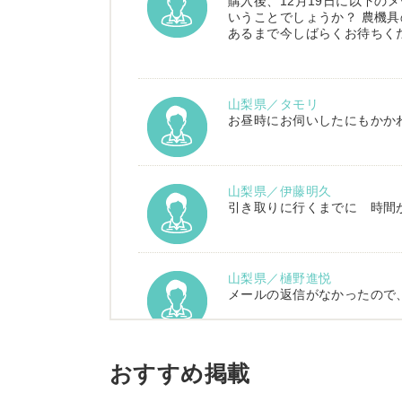
購入後、12月19日に以下の
いうことでしょうか？ 農機具
あるまで今しばらくお待ちく
山梨県／タモリ
お昼時にお伺いしたにもかか
山梨県／伊藤明久
引き取りに行くまでに 時間
山梨県／樋野進悦
メールの返信がなかったので
山梨県／伊藤明久
おすすめ掲載
こちらの希望価格にして頂き