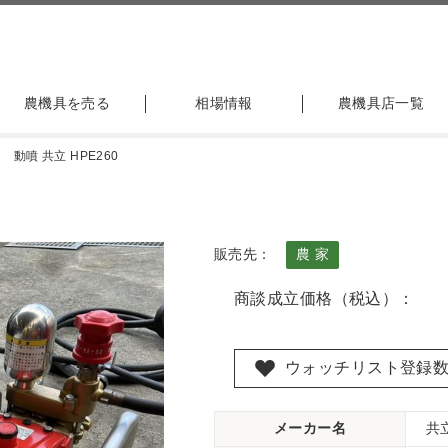
農機具を売る
相場情報
農機具店一覧
動噴 共立 HPE260
販売先：
農 家
商談成立価格（税込）：
ウォッチリスト登録
メーカー名
共