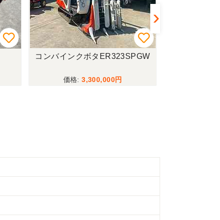
コンバインクボタER323SPGW
耕運機マキ
3,300,000