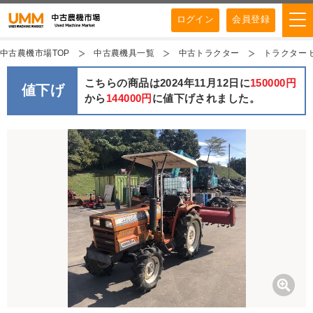
ログイン
会員登録
中古農機市場TOP
中古農機具一覧
中古トラクター
トラクター ヒ
こちらの商品は2024年11月12日に
150000円
値下げ
から
144000円
に値下げされました。