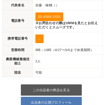
代表者名
佐藤 峻輔（）
03-4566-3320
電話番号
※お問合わせの際はUMMを見たとお伝え
いただくとスムーズです。
携帯電話番号
--
営業時間
9時～18時（4/27〜5/6まで休業期間）
農業機械整備技
2人
能士
陸送
可能
この出品者の商品を見る
出品者の公開プロフィール