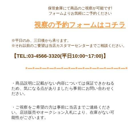
保管倉庫にて商品のご視察が可能です!
フォームよりお気軽にご予約ください
視察の予約フォームはコチラ
※平日のみ、三日後から承ります。
※それ以前のご要望は当店カスタマーセンターまでご相談ください。
【TEL:03-4566-3320(平日10:00~17:00)】
*ー*ー*ー*ー*ー*ー*ー*ー*ー*ー*ー*ー*ー*ー*
・商品説明に記載がない内容については保証できかねる
ため、気になる点がありましたら事前にお問い合わせく
ださい。
・ご視察をご希望の方は事前に当店までご連絡くださ
い。店頭販売やオークション入札により、在庫がない可
能性がございます。