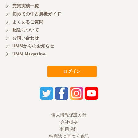
売買実績一覧
初めての中古農機ガイド
東京都／もっくん
よくあるご質問
担当者さんの対応が素晴らしい！ とても気分の良
配送について
い取引ができました。 製品も価格以上の状態で満足
お問い合わせ
しています。
UMMからのお知らせ
UMM Magazine
東京都／ヨッシー
迅速な取引有難うございました
ログイン
東京都／大西
とても迅速で丁寧なご対応ありがとうございまし
た。 引き取りまでスムーズで気持ちの良いお取引が
出来たと思います。今後も活用させて頂きたく思っ
個人情報保護方針
ておりますので、どうぞ宜しくお願い申し上げま
す。
会社概要
利用規約
特商法に基づく表記