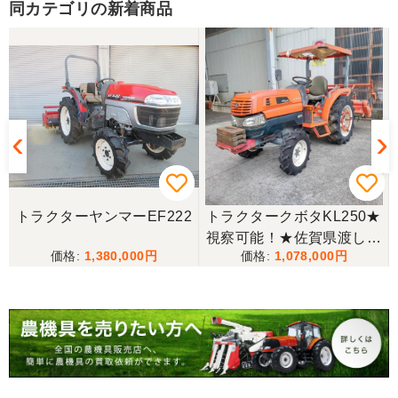
とうございました。
同カテゴリの新着商品
東京都／yuikanoa
いろいろな質問にもすぐに答えていただき 引き取り
時にも親切な対応をありがとうございました。又機
会があれば宜しくお願いします。ありがとうござい
ます。
東京都／松浦克美
トラクターヤンマーEF222
トラクタークボタKL250★
エンジンが一発でかかり嬉しかったです。
視察可能！★佐賀県渡し
1,380,000
1,078,000
クボタ トラクター KL250
25馬力 2518h パワステ 逆
東京都／松浦克美
転 自動水平 倍速 キャノピ
対応が良く、機械も良いようです。
ー RL5K ロータリー 現状
渡し【P11475389】
東京都／購入者