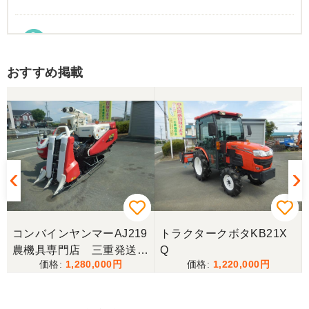
東京都／Suzukake
初めて中古農機具市場を利用しました。 購入したい
おすすめ掲載
物は2台出ていて、当初安い方を購入予定でした。
しかしそちらは売れてしまったとの事でしたので、5
万円ほど高い方を購入させて頂きました。 引き取り
に伺い持ち帰りましたが、出品画像と違い確認した
所、安い方を渡されました。 出品者に問い合わせま
したが、高い方は「先に購入した者が引き取り済み
で安い方でお願いしたい」との事。 では先の安い方
との差額分を返金と交渉しましたが、「難しい」と
の事。カバーが脱落していて、使用に難が有る事を
伝えたところ、そのカバー代金で妥協する事になり
ました。 「管理する者が間違えて管理番号を貼り付
けた」 といっておりましたが、とても残念な気持
ちで購入した機械を修理しています。 二度とこのよ
コンバインヤンマーAJ219
トラクタークボタKB21X
うな間違いが無いように改善して欲しいです。
農機具専門店 三重発送整
Q
1,280,000
1,220,000
備済み
東京都／
良いコンバインを購入する事が出来ました、ありが