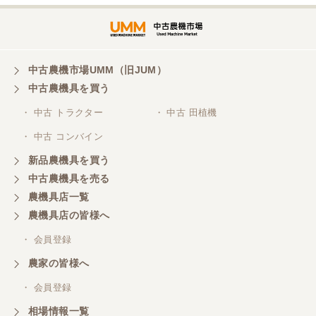
非常に丁寧に対応して頂きありがとうございまし
た。また機会があればよろしくお願いします。
東京都／がーさん
中古農機市場UMM（旧JUM）
その日に評価しましたが届いてませんか？ 届いてな
中古農機具を買う
ければ再度送信しますが。 大橋粉砕機です。
・ 中古 トラクター
・ 中古 田植機
・ 中古 コンバイン
東京都／がーさん
新品農機具を買う
なんだかんだ積み込みまでして頂き助かりました！
中古農機具を売る
農機具店一覧
東京都／おちゃ
農機具店の皆様へ
とても対応良く、積込までしていただきました。
・ 会員登録
農家の皆様へ
東京都／あきら
・ 会員登録
購入させていただきました、今後ともよろしくお願
相場情報一覧
いいたします。