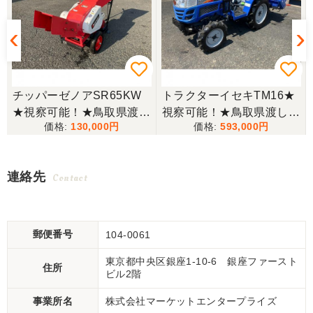
チッパーゼノアSR65KW
トラクターイセキTM16★
★視察可能！★鳥取県渡し
視察可能！★鳥取県渡し
130,000
593,000
ゼノア チッパー SR65KW
イセキ トラクター TM16 1
ガソリン シュレッダー ウ
6馬力 624h パワステ 自動
ッドチッパー 木材粉砕機
耕深 ARM123 ロータリー
連絡先
Contact
現状渡し【P11165139】
乗用 4WD ディーゼル 現
状渡し【P11511946】
郵便番号
104-0061
東京都中央区銀座1-10-6 銀座ファースト
住所
ビル2階
事業所名
株式会社マーケットエンタープライズ