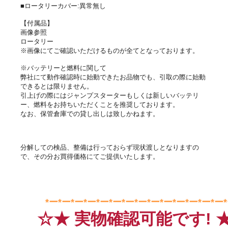
■ロータリーカバー:異常無し
【付属品】
画像参照
ロータリー
※画像にてご確認いただけるものが全てとなっております。
※バッテリーと燃料に関して
弊社にて動作確認時に始動できたお品物でも、引取の際に始動
できるとは限りません。
引上げの際にはジャンプスターターもしくは新しいバッテリ
ー、燃料をお持ちいただくことを推奨しております。
なお、保管倉庫での貸し出しは致しかねます。
分解しての検品、整備は行っておらず現状渡しとなりますの
で、その分お買得価格にてご提供いたします。
*ー*ー*ー*ー*ー*ー*ー*ー*ー*ー*ー*ー*ー*ー*
☆★ 実物確認可能です! 