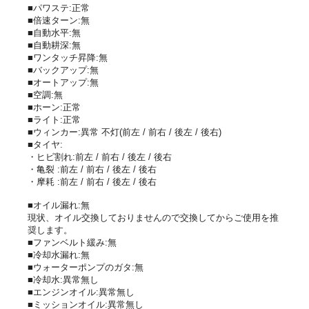
■パワステ:正常
■倍速ターン:無
■自動水平:無
■自動耕深:無
■ワンタッチ昇降:無
■バックアップ:無
■オートアップ:無
■空調:無
■ホーン:正常
■ライト:正常
■ウィンカー:異常 不灯(前左 / 前右 / 後左 / 後右)
■タイヤ:
・ヒビ割れ:前左 / 前右 / 後左 / 後右
・亀裂 :前左 / 前右 / 後左 / 後右
・摩耗 :前左 / 前右 / 後左 / 後右
■オイル漏れ:無
現状、オイル交換しておりませんので交換してからご使用を推
奨します。
■ファンベルト緩み:無
■冷却水漏れ:無
■ウォーターポンプのガタ:無
■冷却水:異常無し
■エンジンオイル:異常無し
■ミッションオイル:異常無し