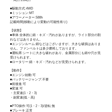
■駆動方式:4WD
■ミッション:MT
■アワーメーター:588h
記載時間(移動により変動の可能性有り)
【状態】
■車体:全体的に錆・キズ・汚れがありますが、ライト部分の割
れなどはありません。
■エンジンルーム:錆などはございますが、大きな破損はありま
せん。ファンベルトは多少磨耗しております。
■運転席:シートに大きな破れがあり、金属部分にも錆や穴が見
受けられます。
■ロータリー:錆・キズ・汚れなどが見受けられます。
【動作】
■エンジン始動:可
■バッテリージャンプ:不要
■前後進:可
■変速:可
・主変速(1・2・3)
・副変速(低・高)
■PTO操作:可(1・2・3)/逆転:無
■ブレーキ:正常