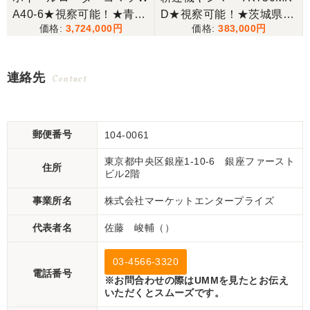
可
A40-6★視察可能！★青森
D★視察可能！★茨城県渡
3,724,000
383,000
県渡し コマツ ホイールロ
し ヤンマー 耕運機 YK750
ーダー WA40-6 404h キャ
MK-D 中耕 うね立て 溝掘
ビン タイヤショベル ディ
り リコイル マルチャーマ
連絡先
Contact
ーゼル 現状渡し【P11248
ルチ 6.3馬力 現状渡し【Q
674】
11382951】
郵便番号
104-0061
東京都中央区銀座1-10-6 銀座ファースト
住所
ビル2階
事業所名
株式会社マーケットエンタープライズ
代表者名
佐藤 峻輔（）
03-4566-3320
電話番号
※お問合わせの際はUMMを見たとお伝え
いただくとスムーズです。