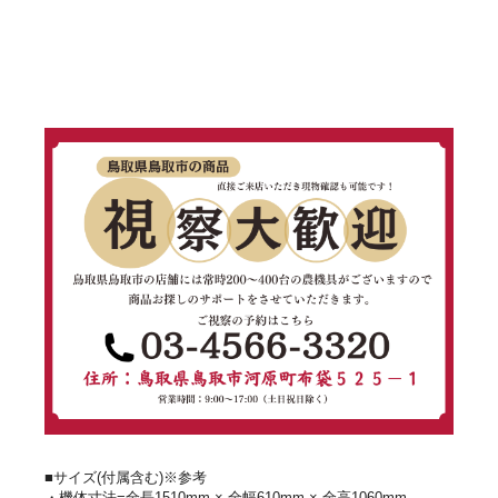
■サイズ(付属含む)※参考
・機体寸法=全長1510mm × 全幅610mm × 全高1060mm