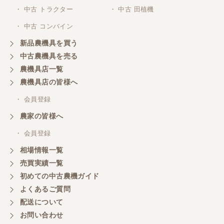
・ 中古 トラクター
・ 中古 田植機
・ 中古 コンバイン
東京都／がーさん
新品農機具を買う
なんだかんだ積み込みまでして頂き助かりました！
中古農機具を売る
農機具店一覧
東京都／おちゃ
農機具店の皆様へ
とても対応良く、積込までしていただきました。
・ 会員登録
農家の皆様へ
東京都／あきら
・ 会員登録
購入させていただきました、今後ともよろしくお願
相場情報一覧
いいたします。
売買実績一覧
初めての中古農機ガイド
東京都／もっくん
よくあるご質問
担当者さんの対応が素晴らしい！ とても気分の良
配送について
い取引ができました。 製品も価格以上の状態で満足
お問い合わせ
しています。