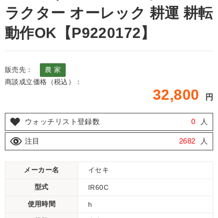
ラクター オーレック 耕運 耕転
動作OK【P9220172】
販売先：
農 家
商談成立価格（税込）：
32,800
円
ウォッチリスト登録数
0
人
注目
2682
人
メーカー名
イセキ
型式
IR60C
使用時間
h