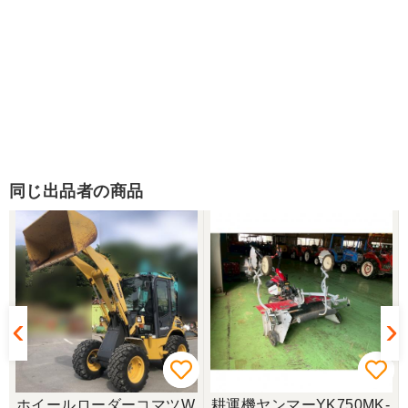
同じ出品者の商品
ー
ホイールローダーコマツW
耕運機ヤンマーYK750MK-