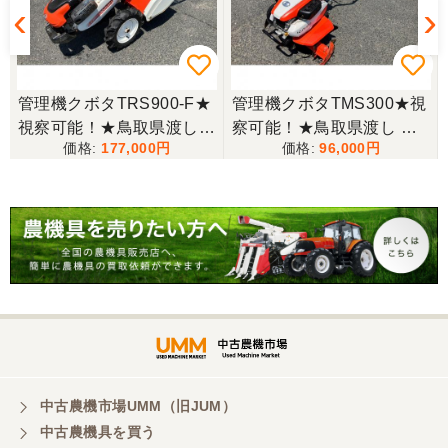
ます。
東京都／松浦克美
管理機クボタTRS900-F★
管理機クボタTMS300★視
エンジンが一発でかかり嬉しかったです。
視察可能！★鳥取県渡し
察可能！★鳥取県渡し ク
177,000
96,000
クボタ 管理機 TRS900-F
ボタ 管理機 TMS300 ガソ
7馬力 ガソリン 耕運機 農
リン 耕運機 農用トラクタ
東京都／松浦克美
用トラクター 歩行型 陽菜
ー 歩行型 ミニ耕運機 現状
対応が良く、機械も良いようです。
現状渡し【P11485814】
渡し【P11485817】
東京都／購入者
非常に丁寧に対応して頂きありがとうございまし
た。また機会があればよろしくお願いします。
東京都／がーさん
中古農機市場UMM（旧JUM）
その日に評価しましたが届いてませんか？ 届いてな
中古農機具を買う
ければ再度送信しますが。 大橋粉砕機です。