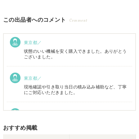
この出品者へのコメント
Comment
東京都／
状態のいい機械を安く購入できました。ありがとう
ございました。
東京都／
現地確認や引き取り当日の積み込み補助など、丁寧
にご対応いただきました。
東京都／Suzukake
初めて中古農機具市場を利用しました。 購入したい
おすすめ掲載
物は2台出ていて、当初安い方を購入予定でした。
しかしそちらは売れてしまったとの事でしたので、5