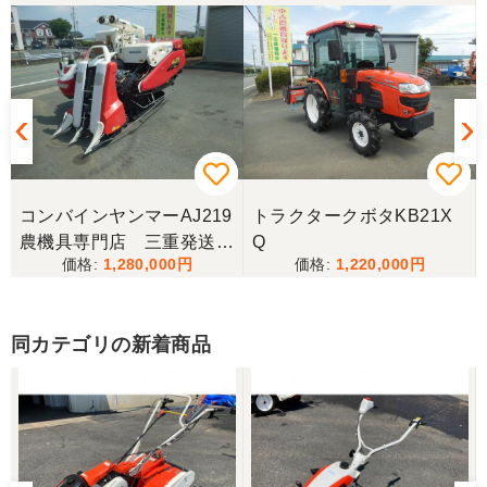
万円ほど高い方を購入させて頂きました。 引き取り
に伺い持ち帰りましたが、出品画像と違い確認した
所、安い方を渡されました。 出品者に問い合わせま
したが、高い方は「先に購入した者が引き取り済み
で安い方でお願いしたい」との事。 では先の安い方
との差額分を返金と交渉しましたが、「難しい」と
の事。カバーが脱落していて、使用に難が有る事を
伝えたところ、そのカバー代金で妥協する事になり
ました。 「管理する者が間違えて管理番号を貼り付
けた」 といっておりましたが、とても残念な気持
ちで購入した機械を修理しています。 二度とこのよ
コンバインヤンマーAJ219
トラクタークボタKB21X
うな間違いが無いように改善して欲しいです。
農機具専門店 三重発送整
Q
1,280,000
1,220,000
備済み
東京都／
良いコンバインを購入する事が出来ました、ありが
とうございました。
同カテゴリの新着商品
東京都／yuikanoa
いろいろな質問にもすぐに答えていただき 引き取り
時にも親切な対応をありがとうございました。又機
会があれば宜しくお願いします。ありがとうござい