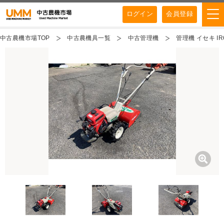
ログイン
会員登録
中古農機市場TOP
中古農機具一覧
中古管理機
管理機 イセキ I