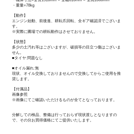
・重量=78kg
【動作】
エンジン始動、前後進、耕耘爪回転、全ギア確認済でございま
す。
※実際に圃場での耕耘動作はさせておりません。
【状態】
多少の土汚れ等はございますが、破損等の目立つ傷はございま
せん。
■タイヤ:問題なし
■オイル漏れ:無
現状、オイル交換しておりませんので交換してからご使用を推
奨します。
【付属品】
画像参照
※画像にてご確認いただけるものが全てとなっております。
分解しての検品、整備は行っておらず現状渡しとなりますの
で、その分お買得価格にてご提供いたします。