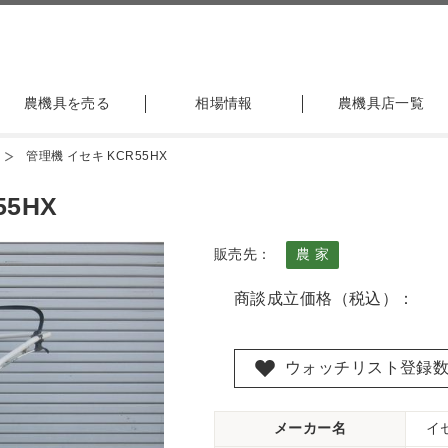
農機具を売る
相場情報
農機具店一覧
管理機 イセキ KCR55HX
5HX
販売先：
農 家
商談成立価格（税込）：
ウォッチリスト登録
メーカー名
イ