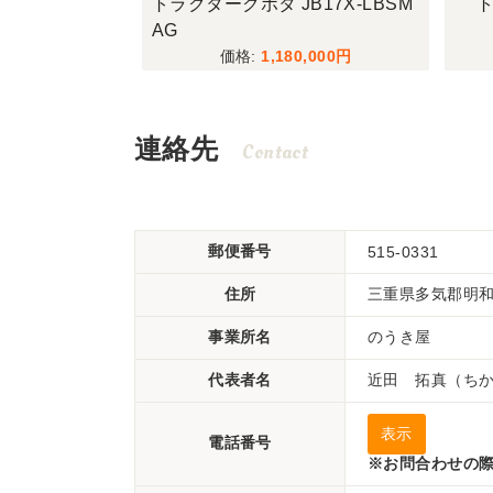
LTA10
トラクタークボタ JB17X-LBSM
ト
AG
000
1,180,000
連絡先
Contact
郵便番号
515-0331
住所
三重県多気郡明和町
事業所名
のうき屋
代表者名
近田 拓真（ち
表示
電話番号
※お問合わせの際