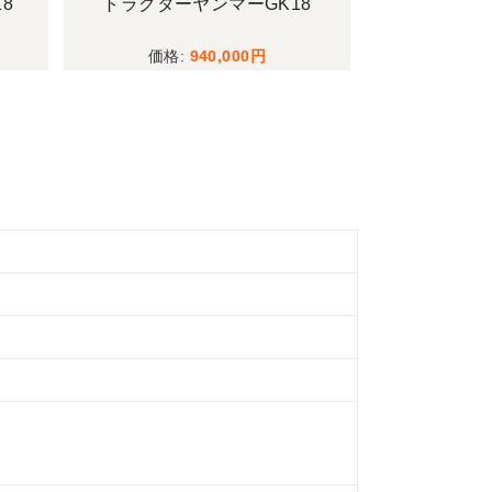
8
トラクターヤンマーGK18
籾摺機サタケN
940,000