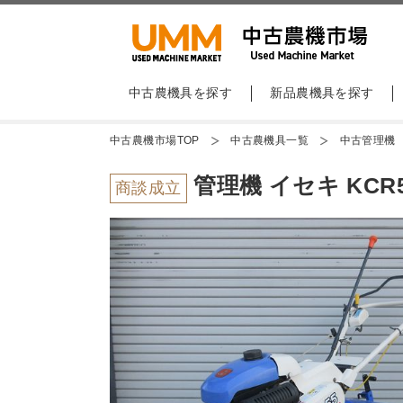
中古農機具を探す
新品農機具を探す
中古農機市場TOP
中古農機具一覧
中古管理機
管理機 イセキ KCR5
商談成立