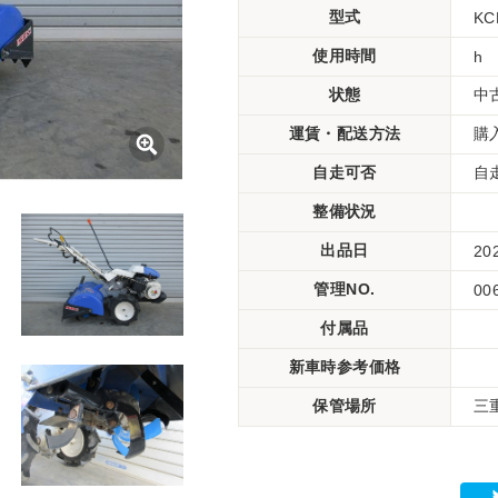
型式
KC
使用時間
h
状態
中
運賃・配送方法
購
自走可否
自
整備状況
出品日
20
管理NO.
00
付属品
新車時参考価格
保管場所
三