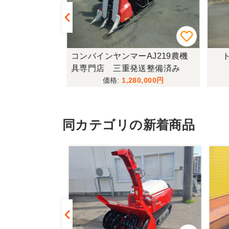
433FF-UG
コンバインヤンマーAJ219農機
ト
具専門店 三重発送整備済み
,000
1,280,000
同カテゴリの新着商品