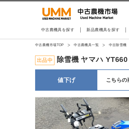
中古農機具を探す
新品農機具を探す
中古農機市場TOP
中古農機具一覧
中古除雪機
除雪機 ヤマハ YT66
出品中
値下げ
こちらの商