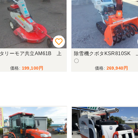
タリーモア共立AM61B 上
除雪機クボタKSR810SK 
〇
199,100
269,940