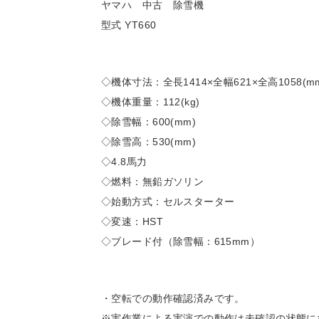
ヤマハ 中古 除雪機
型式 YT660
◇機体寸法：全長1414×全幅621×全高1058(m
◇機体重量：112(kg)
◇除雪幅：600(mm)
◇除雪高：530(mm)
◇4.8馬力
◇燃料：無鉛ガソリン
◇始動方式：セルスターター
◇変速：HST
◇ブレード付（除雪幅：615mm）
・空転での動作確認済みです。
※実作業による実演での動作は未確認の状態に