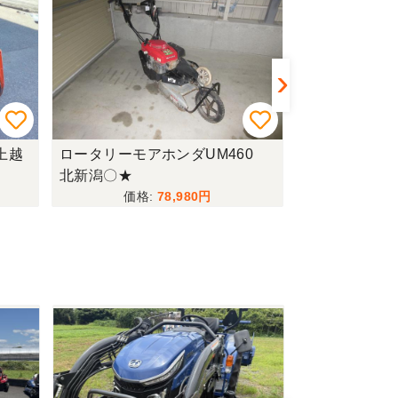
上越
ロータリーモアホンダUM460
ハローニプロW
北新潟〇★
北新潟〇
78,980