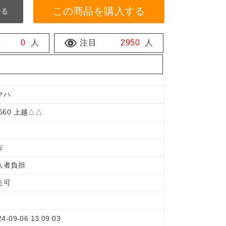
この商品を購入する
せる
数
0
人
注目
2950
人
マハ
660 上越△△
古
入者負担
走可
24-09-06 13:09:03