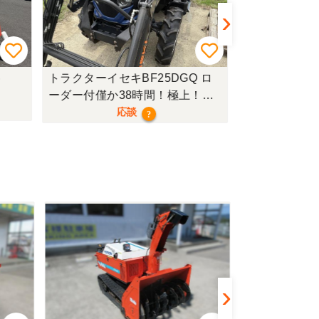
トラクターイセキBF25DGQ ロ
トラクターク
ーダー付僅か38時間！極上！現
行モデル！
応談
?