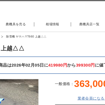
農機具を売る
相場情報
農機具店一覧
除雪機 ヤマハ YT660 上越△△
0 上越△△
品は2026年02月05日に
419980円
から
399300円
に値
363,00
一般価格：
業者会員になる