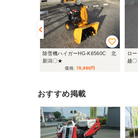
87-K 上越〇
除雪機ハイガーHG-K6560C 北
ロー
新潟〇★
越〇
,950
78,980
おすすめ掲載