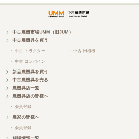
三重県／谷本勝美
対応も、よくしてくれました、有難うございまし
た。
中古農機市場UMM（旧JUM）
中古農機具を買う
三重県／山本
・ 中古 トラクター
・ 中古 田植機
対応ありがとうございました。
・ 中古 コンバイン
新品農機具を買う
三重県／山本
中古農機具を売る
共立シュレッターを受け取りました。 状態は問題な
農機具店一覧
く、エンジンも調子がよさそうです。 ありがとうご
ざいました。
農機具店の皆様へ
・ 会員登録
三重県／
農家の皆様へ
いつも色々お願いごとをしますが、 無理なお願いも
・ 会員登録
嫌な顔をせずに一生懸命頑張ってくれる中山さんに
感謝しています。ここで3台買いましたが、これから
相場情報一覧