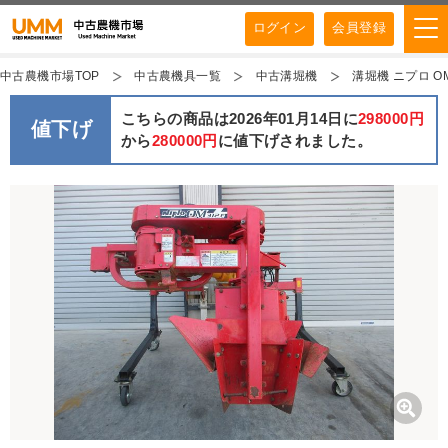
ログイン
会員登録
中古農機市場TOP
中古農機具一覧
中古溝堀機
溝堀機 ニプロ OM
こちらの商品は2026年01月14日に
298000円
値下げ
から
280000円
に値下げされました。