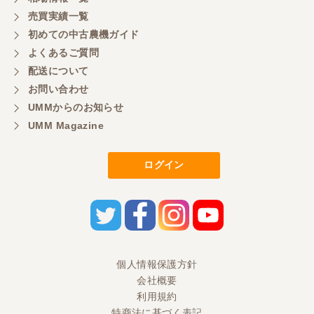
もよろしくお願いしたいです。
売買実績一覧
初めての中古農機ガイド
よくあるご質問
三重県／
配送について
初めてコンバインを買いに行ったのですが、とても
明るい方に担当していただき細かく説明して下さっ
お問い合わせ
てとても嬉しかったです。
UMMからのお知らせ
UMM Magazine
三重県／
ログイン
担当さんの説明が丁寧で分かりやすく、急な要望に
も迅速に対応して頂き非常に助かりました。
三重県／
良い接客でした。今後も利用します。
個人情報保護方針
会社概要
三重県／
利用規約
特商法に基づく表記