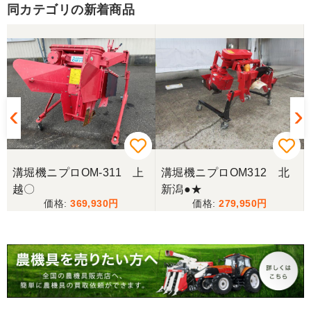
同カテゴリの新着商品
三重県／山﨑
スタッフの鈴木さんが親切で機械に詳しく 丁寧にご
対応頂きました。 ありがとう！ 少し距離はあります
が、今後も農機具を買う際はのうき屋さんを利用し
ようと思います。
三重県／miraisann
写真と現物が違いすぎる
溝堀機ニプロOM-311 上
溝堀機ニプロOM312 北
越〇
新潟●★
三重県／谷本勝美
369,930
279,950
こちらの、対応も、よく、大変、満足、です。
三重県／谷本勝美
こちらの、対応、も、よくして、くれました。