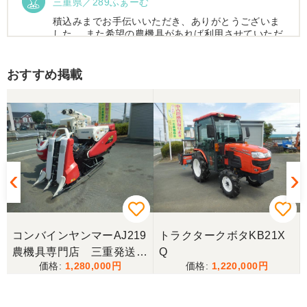
三重県／289ふぁーむ
積込みまでお手伝いいただき、ありがとうございま
した。 また希望の農機具があれば利用させていただ
きます。
おすすめ掲載
三重県／トシ
この度はお世話になりました。また、機会があれば
よろしくお願いします。
三重県／ユウスケ
購入から引き取りまでスムーズでした。ありがとう
ございました。
コンバインヤンマーAJ219
トラクタークボタKB21X
三重県／
農機具専門店 三重発送整
Q
1,280,000
1,220,000
備済み
当方の要望に対して、素早く対応していただき感謝
しております。 ありがとうございました。