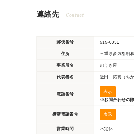
連絡先
Contact
郵便番号
515-0331
住所
三重県多気郡明和町
事業所名
のうき屋
代表者名
近田 拓真（ち
表示
電話番号
※お問合わせの際
携帯電話番号
表示
営業時間
不定休