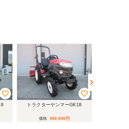
8
トラクターヤンマーGK18
計量機イ
940,000