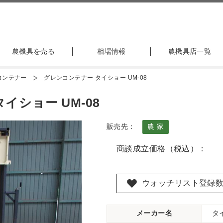
農機具を売る
相場情報
農機具店一覧
コンテナー
グレンコンテナー タイショー UM-08
イショー UM-08
販売先：
農 家
商談成立価格（税込）：
ウォッチリスト登録
メーカー名
タ