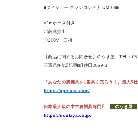
■タイショー グレンコンテナ UM-08■
○2mホース付き
〇高速排出
〇200V 三相
【商品に関するお問合せ】のうき屋
TEL：059
三重県多気郡明和町佐田2059-3
『あなたの農機具を1番高く売ろう！』
最大5
https://agreuse.com/
日本最大級の中古農機具専門店
のうき屋
https://noukiya.co.jp/