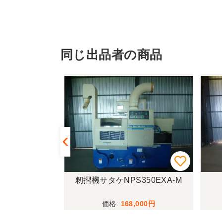
同じ出品者の商品
SP853A
籾摺機サタケNPS350EXA-M
,000
168,000