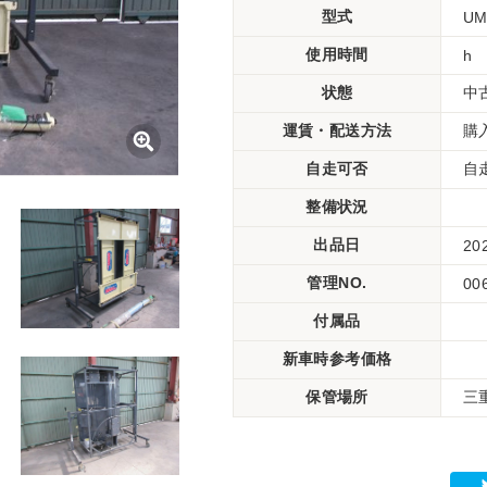
型式
UM
使用時間
h
状態
中
運賃・配送方法
購
自走可否
自
整備状況
出品日
20
管理NO.
00
付属品
新車時参考価格
保管場所
三