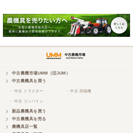
こちらの、対応も、よく、大変、満足、です。
三重県／谷本勝美
こちらの、対応、も、よくして、くれました。
三重県／谷本勝美
対応も、よくしてくれました、有難うございまし
た。
中古農機市場UMM（旧JUM）
中古農機具を買う
三重県／山本
・ 中古 トラクター
・ 中古 田植機
対応ありがとうございました。
・ 中古 コンバイン
新品農機具を買う
三重県／山本
中古農機具を売る
共立シュレッターを受け取りました。 状態は問題な
農機具店一覧
く、エンジンも調子がよさそうです。 ありがとうご
ざいました。