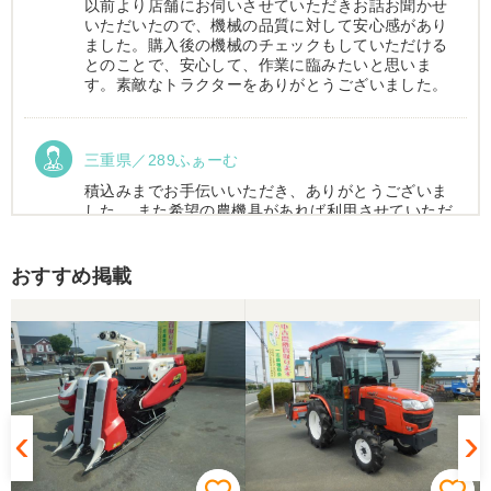
以前より店舗にお伺いさせていただきお話お聞かせ
いただいたので、機械の品質に対して安心感があり
ました。購入後の機械のチェックもしていただける
とのことで、安心して、作業に臨みたいと思いま
す。素敵なトラクターをありがとうございました。
三重県／289ふぁーむ
積込みまでお手伝いいただき、ありがとうございま
した。 また希望の農機具があれば利用させていただ
きます。
おすすめ掲載
三重県／トシ
この度はお世話になりました。また、機会があれば
よろしくお願いします。
三重県／ユウスケ
購入から引き取りまでスムーズでした。ありがとう
ございました。