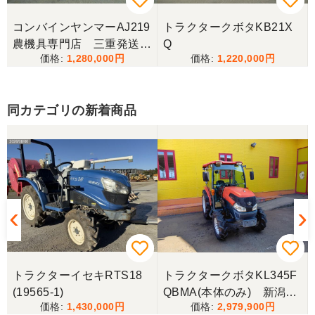
コンバインヤンマーAJ219
トラクタークボタKB21X
三重県／
農機具専門店 三重発送整
Q
1,280,000
1,220,000
備済み
当方の要望に対して、素早く対応していただき感謝
しております。 ありがとうございました。
同カテゴリの新着商品
三重県／山﨑
スタッフの鈴木さんが親切で機械に詳しく 丁寧にご
対応頂きました。 ありがとう！ 少し距離はあります
が、今後も農機具を買う際はのうき屋さんを利用し
ようと思います。
三重県／miraisann
写真と現物が違いすぎる
トラクターイセキRTS18
トラクタークボタKL345F
(19565-1)
QBMA(本体のみ) 新潟●
三重県／谷本勝美
1,430,000
2,979,900
〇