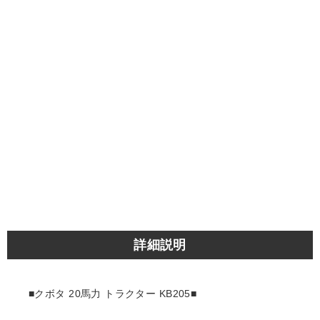
詳細説明
■クボタ 20馬力 トラクター KB205■