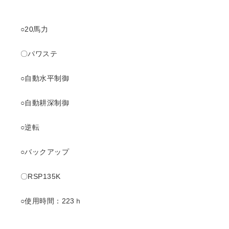
○20馬力
〇パワステ
○自動水平制御
○自動耕深制御
○逆転
○バックアップ
〇RSP135K
○使用時間：223ｈ