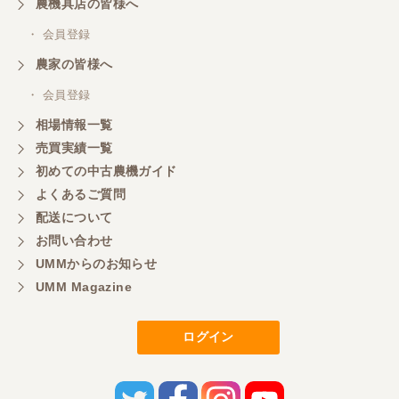
農機具店の皆様へ
・ 会員登録
三重県／
農家の皆様へ
いつも色々お願いごとをしますが、 無理なお願いも
・ 会員登録
嫌な顔をせずに一生懸命頑張ってくれる中山さんに
感謝しています。ここで3台買いましたが、これから
相場情報一覧
もよろしくお願いしたいです。
売買実績一覧
初めての中古農機ガイド
よくあるご質問
三重県／
配送について
初めてコンバインを買いに行ったのですが、とても
明るい方に担当していただき細かく説明して下さっ
お問い合わせ
てとても嬉しかったです。
UMMからのお知らせ
UMM Magazine
三重県／
ログイン
担当さんの説明が丁寧で分かりやすく、急な要望に
も迅速に対応して頂き非常に助かりました。