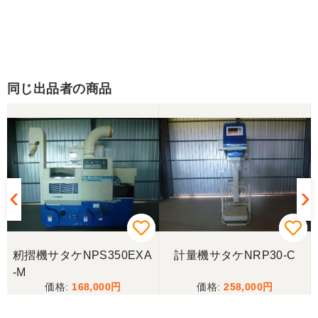
同じ出品者の商品
籾摺機サタケNPS350EXA
計量機サタケNRP30-C
-M
168,000
258,000