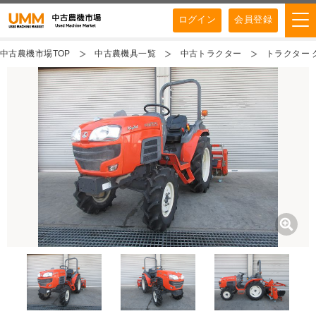
ログイン
会員登録
中古農機市場TOP
中古農機具一覧
中古トラクター
トラクター ク