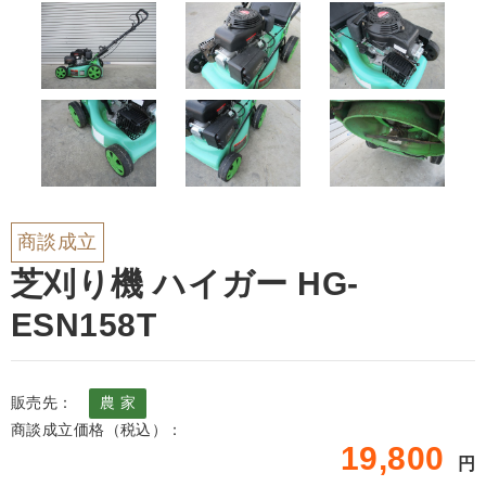
商談成立
芝刈り機 ハイガー HG-
ESN158T
販売先：
農 家
商談成立価格（税込）：
19,800
円