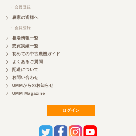
対応も、よくしてくれました、有難うございまし
た。
・ 会員登録
農家の皆様へ
三重県／山本
・ 会員登録
対応ありがとうございました。
相場情報一覧
売買実績一覧
初めての中古農機ガイド
三重県／山本
よくあるご質問
共立シュレッターを受け取りました。 状態は問題な
配送について
く、エンジンも調子がよさそうです。 ありがとうご
ざいました。
お問い合わせ
UMMからのお知らせ
UMM Magazine
三重県／
いつも色々お願いごとをしますが、 無理なお願いも
ログイン
嫌な顔をせずに一生懸命頑張ってくれる中山さんに
感謝しています。ここで3台買いましたが、これから
もよろしくお願いしたいです。