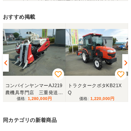
きます。
おすすめ掲載
三重県／トシ
この度はお世話になりました。また、機会があれば
よろしくお願いします。
三重県／ユウスケ
購入から引き取りまでスムーズでした。ありがとう
ございました。
コンバインヤンマーAJ219
トラクタークボタKB21X
三重県／
農機具専門店 三重発送整
Q
1,280,000
1,220,000
備済み
当方の要望に対して、素早く対応していただき感謝
しております。 ありがとうございました。
同カテゴリの新着商品
三重県／山﨑