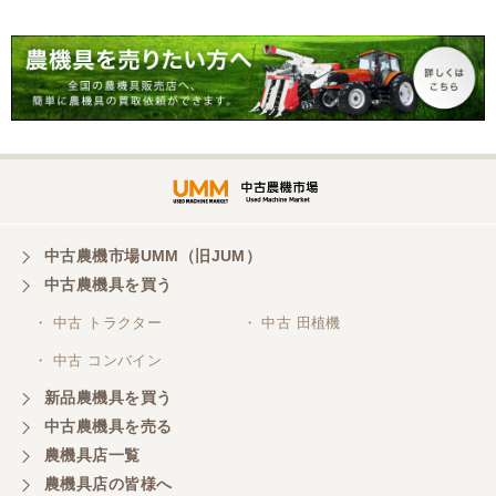
スタッフの鈴木さんが親切で機械に詳しく 丁寧にご
対応頂きました。 ありがとう！ 少し距離はあります
が、今後も農機具を買う際はのうき屋さんを利用し
ようと思います。
三重県／miraisann
写真と現物が違いすぎる
三重県／谷本勝美
中古農機市場UMM（旧JUM）
中古農機具を買う
こちらの、対応も、よく、大変、満足、です。
・ 中古 トラクター
・ 中古 田植機
・ 中古 コンバイン
三重県／谷本勝美
こちらの、対応、も、よくして、くれました。
新品農機具を買う
中古農機具を売る
農機具店一覧
三重県／谷本勝美
農機具店の皆様へ