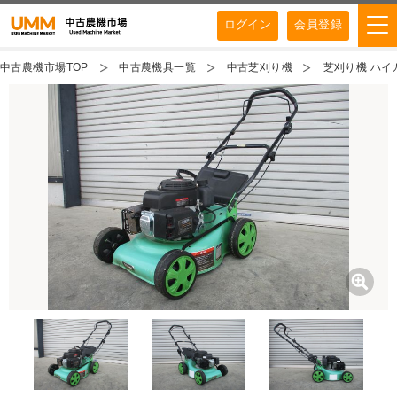
ログイン
会員登録
中古農機市場TOP
中古農機具一覧
中古芝刈り機
芝刈り機 ハイガー