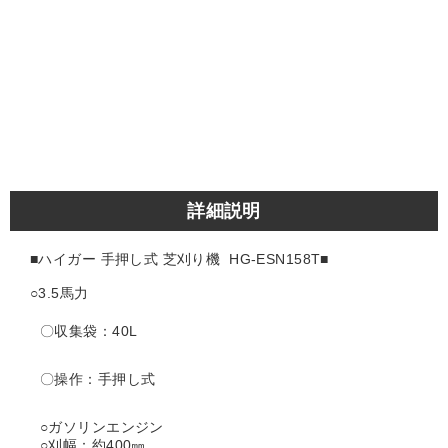
詳細説明
■ハイガー 手押し式 芝刈り機 HG-ESN158T■
○3.5馬力
〇収集袋：40L
〇操作：手押し式
○ガソリンエンジン
○刈幅：約400㎜