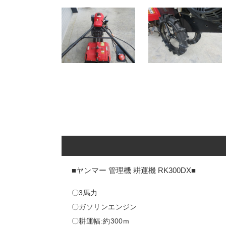
■ヤンマー 管理機 耕運機 RK300DX
■
〇3馬力
〇ガソリンエンジン
〇耕運幅:約300m