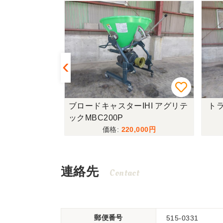
R335-HDW
ブロードキャスターIHI アグリテ
トラ
ックMBC200P
,000
220,000
連絡先
Contact
郵便番号
515-0331