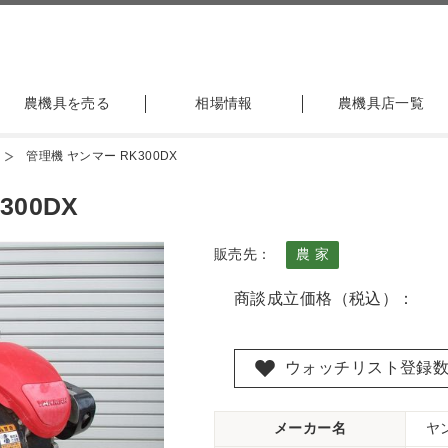
農機具を売る
相場情報
農機具店一覧
管理機 ヤンマー RK300DX
00DX
販売先：
農 家
商談成立価格（税込）：
ウォッチリスト登録
メーカー名
ヤ