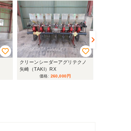
クリーンシーダーアグリテクノ
管理機+堀取
矢崎（TAKI）RX
602+S520
260,000