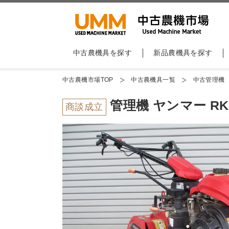
中古農機具を探す
新品農機具を探す
中古農機市場TOP
中古農機具一覧
中古管理機
管理機 ヤンマー RK3
商談成立