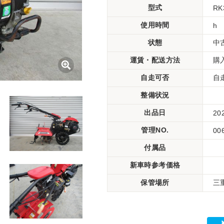
型式
RK
使用時間
h
状態
中
運賃・配送方法
購
自走可否
自
整備状況
出品日
20
管理NO.
00
付属品
新車時参考価格
保管場所
三