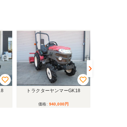
8
トラクターヤンマーGK18
籾摺機サタケN
940,000