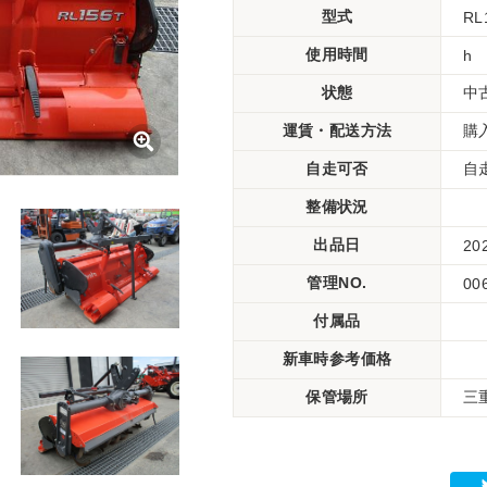
型式
RL
使用時間
h
状態
中
運賃・配送方法
購
自走可否
自
整備状況
出品日
20
管理NO.
00
付属品
新車時参考価格
保管場所
三