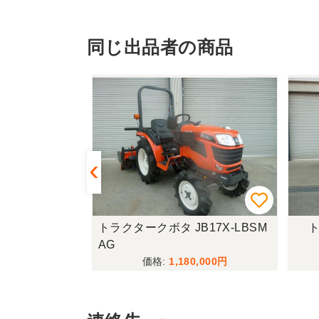
同じ出品者の商品
LTA10
トラクタークボタ JB17X-LBSM
ト
AG
000
1,180,000