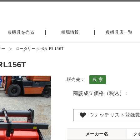
農機具を売る
相場情報
農機具店一覧
リー
ロータリー クボタ RL156T
L156T
販売先：
農 家
商談成立価格（税込）：
ウォッチリスト登録
メーカー名
ク