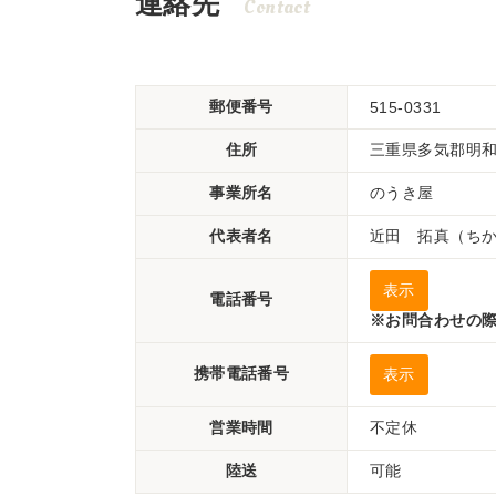
連絡先
Contact
郵便番号
515-0331
住所
三重県多気郡明和町
事業所名
のうき屋
代表者名
近田 拓真（ち
表示
電話番号
※お問合わせの際
携帯電話番号
表示
営業時間
不定休
陸送
可能