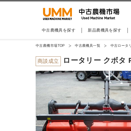
中古農機具を探す
新品農機具を探す
中古農機市場TOP
中古農機具一覧
中古ロータ
ロータリー クボタ R
商談成立