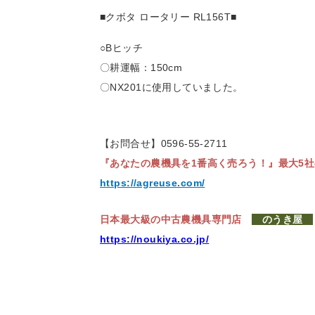
■クボタ ロータリー RL156T
■
○Bヒッチ
〇耕運幅：150cm
〇NX201に使用していました。
【お問合せ】0596-55-2711
『あなたの農機具を1番高く売ろう！』
最大5
https://agreuse.com/
日本最大級の中古農機具専門店
のうき屋
https://noukiya.co.jp/