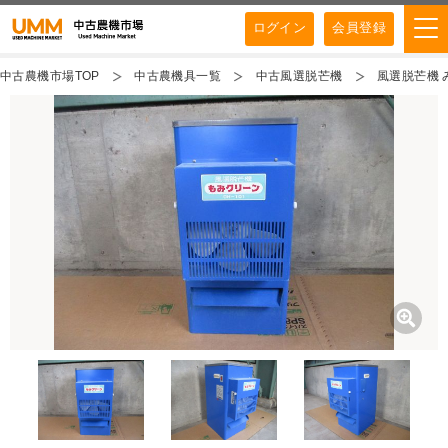
ログイン
会員登録
中古農機市場TOP
中古農機具一覧
中古風選脱芒機
風選脱芒機 み