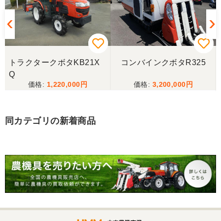
三重県／ユウスケ
購入から引き取りまでスムーズでした。ありがとう
ございました。
トラクタークボタKB21X
コンバインクボタR325
三重県／
Q
1,220,000
3,200,000
当方の要望に対して、素早く対応していただき感謝
しております。 ありがとうございました。
同カテゴリの新着商品
三重県／山﨑
スタッフの鈴木さんが親切で機械に詳しく 丁寧にご
対応頂きました。 ありがとう！ 少し距離はあります
が、今後も農機具を買う際はのうき屋さんを利用し
ようと思います。
三重県／miraisann
写真と現物が違いすぎる