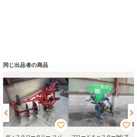
同じ出品者の商品
キ
ディスクロータリー コバ
ブロードキャスターIHI ア