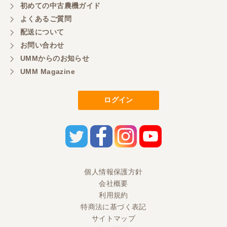
初めての中古農機ガイド
三重県／山本
よくあるご質問
共立シュレッターを受け取りました。 状態は問題な
配送について
く、エンジンも調子がよさそうです。 ありがとうご
ざいました。
お問い合わせ
UMMからのお知らせ
UMM Magazine
三重県／
いつも色々お願いごとをしますが、 無理なお願いも
ログイン
嫌な顔をせずに一生懸命頑張ってくれる中山さんに
感謝しています。ここで3台買いましたが、これから
もよろしくお願いしたいです。
三重県／
初めてコンバインを買いに行ったのですが、とても
個人情報保護方針
明るい方に担当していただき細かく説明して下さっ
会社概要
てとても嬉しかったです。
利用規約
特商法に基づく表記
サイトマップ
三重県／