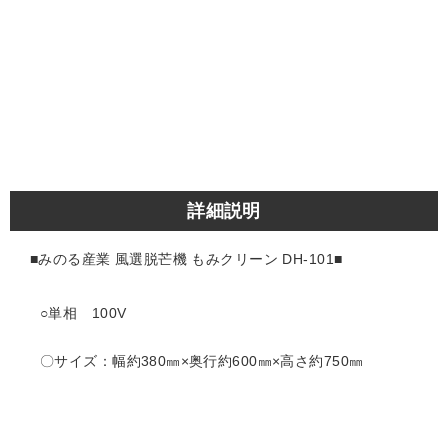
詳細説明
■みのる産業 風選脱芒機 もみクリーン DH-101
■
○単相 100V
〇サイズ：幅約380㎜×奥行約600㎜×高さ約750㎜