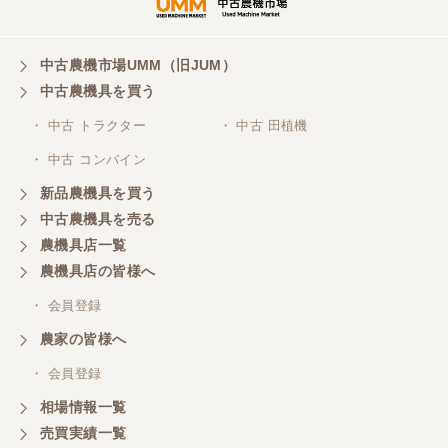
三重県／谷本勝美
中古農機市場UMM（旧JUM）
中古農機具を買う
こちらの、対応も、よく、大変、満足、です。
・ 中古 トラクター
・ 中古 田植機
・ 中古 コンバイン
三重県／谷本勝美
こちらの、対応、も、よくして、くれました。
新品農機具を買う
中古農機具を売る
農機具店一覧
三重県／谷本勝美
農機具店の皆様へ
対応も、よくしてくれました、有難うございまし
た。
・ 会員登録
農家の皆様へ
三重県／山本
・ 会員登録
対応ありがとうございました。
相場情報一覧
売買実績一覧