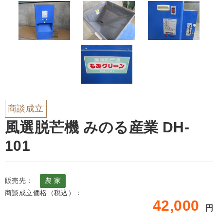
商談成立
風選脱芒機 みのる産業 DH-
101
販売先：
農 家
商談成立価格（税込）：
42,000
円