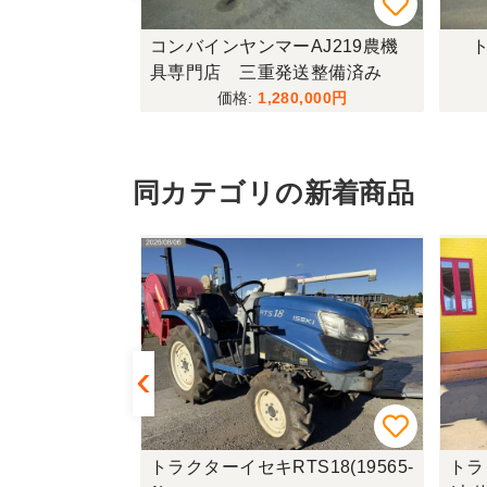
433FF-UG
コンバインヤンマーAJ219農機
ト
具専門店 三重発送整備済み
,000
1,280,000
同カテゴリの新着商品
00H(1818
トラクターイセキRTS18(19565-
トラ