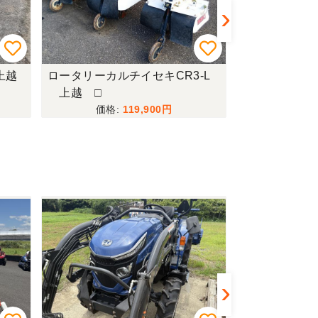
上越
ロータリーカルチイセキCR3-L
運搬車共立
上越 □
119,900