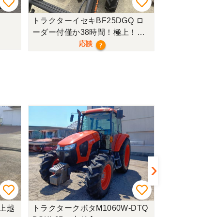
トラクターイセキBF25DGQ ロ
トラクターク
ーダー付僅か38時間！極上！現
行モデル！
応談
?
 上越
トラクタークボタM1060W-DTQ
トラクターイセキ