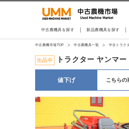
中古農機具を探す
新品農機具を探す
中古農機市場TOP
中古農機具一覧
中古トラク
トラクター ヤンマー A
出品中
値下げ
こちらの商