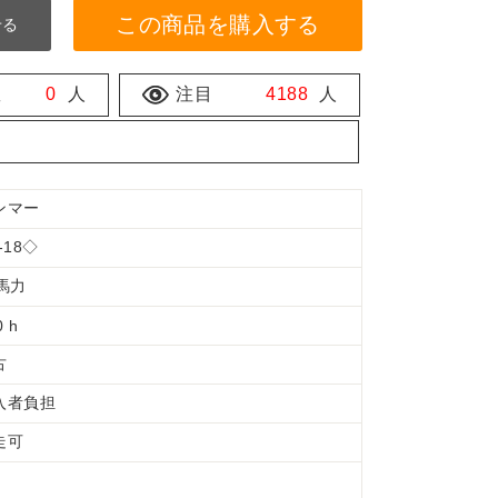
この商品を購入する
せる
数
0
人
注目
4188
人
ンマー
-18◇
8馬力
0 h
古
入者負担
走可