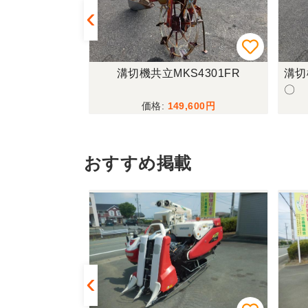
345FQBMA
溝切機共立MKS4301FR
溝切
●〇
〇
,900
149,600
おすすめ掲載