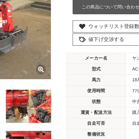
この商品について問い合わ
ウォッチリスト登録
値下げ交渉する
メーカー名
ヤ
型式
AC
馬力
1
使用時間
77
状態
中
運賃・配送方法
購
自走可否
自
整備状況