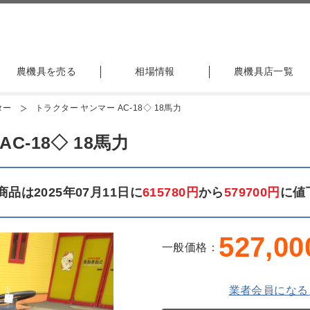
農機具を売る
相場情報
農機具店一覧
ター
トラクター ヤンマー AC-18◇ 18馬力
C-18◇ 18馬力
品は2025年07月11日に
615780円
から
579700円
に値
527,00
一般価格：
業者会員になる