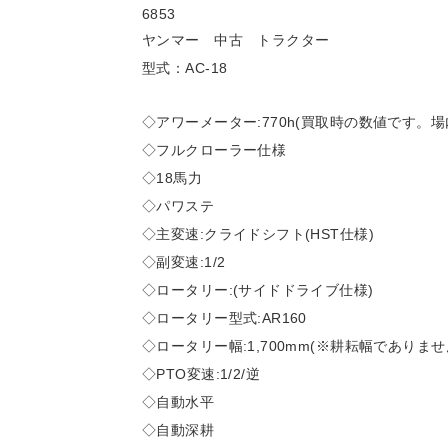
6853
ヤンマー 中古 トラクター
型式：AC-18
◇アワーメーター:770h(買取時の数値です。
◇フルクローラー仕様
◇18馬力
◇パワステ
◇主変速:クライドシフト(HST仕様)
◇副変速:1/2
◇ロータリー:(サイドドライブ仕様)
◇ロータリー型式:AR160
◇ロータリー幅:1,700mm(※耕耘幅でありませ
◇PTO変速:1/2/逆
◇自動水平
◇自動深耕