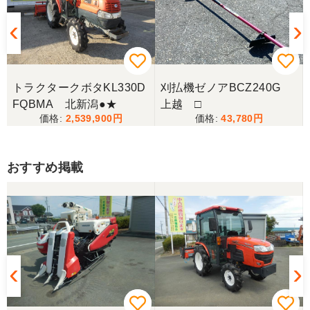
トラクタークボタKL330D
刈払機ゼノアBCZ240G
FQBMA 北新潟●★
上越 □
2,539,900
43,780
おすすめ掲載