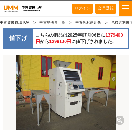
ログイン
会員登録
中古農機市場TOP
中古農機具一覧
中古色彩選別機
色彩選別機 安
こちらの商品は2025年07月06日に
1379400
値下げ
円
から
1299100円
に値下げされました。