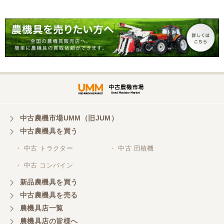
中古農機市場UMM（旧JUM）
中古農機具を買う
・ 中古 トラクター
・ 中古 田植機
・ 中古 コンバイン
新品農機具を買う
中古農機具を売る
農機具店一覧
農機具店の皆様へ