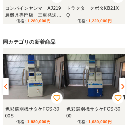
コンバインヤンマーAJ219
トラクタークボタKB21X
農機具専門店 三重発送整
Q
1,280,000
1,220,000
備済み
同カテゴリの新着商品
色彩選別機サタケFGS-30
色彩選別機サタケFGS-30
00S
00
1,980,000
1,680,000