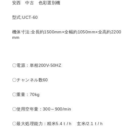
安西 中古 色彩選別機
型式:UCT-60
機体寸法:全長約1500mm×全幅約1050mm×全高約2200
mm
〇電源：単相200V-50HZ
〇チャンネル数60
〇重量：70kg
〇使用空年量：300～900/min
〇最大処理能力：精米5.4ｔ/ｈ 玄米/2.1ｔ/ｈ