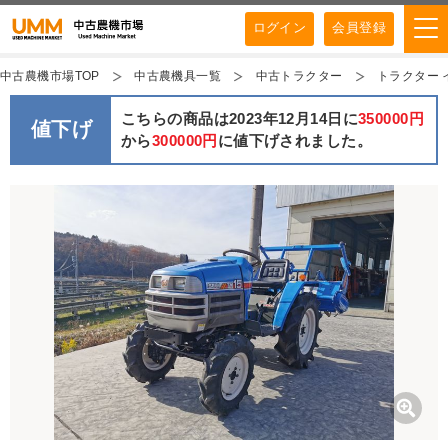
ログイン
会員登録
中古農機市場TOP
中古農機具一覧
中古トラクター
トラクター イ
こちらの商品は2023年12月14日に
350000円
値下げ
から
300000円
に値下げされました。