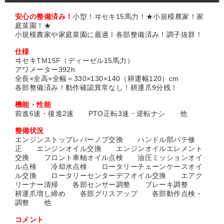
安心の整備済み！
小型！ヰセキ15馬力！★小規模農家！家
庭菜園！★
小規模農家や家庭菜園に最適！各部整備済み！調子抜群！
仕様
ヰセキTM15F（ディーゼル15馬力）
アワメーター392h
全長×全高×全幅＝330×130×140（耕運幅120）cm
各部整備済み！動作確認異常なし！耕運爪9分残！
機能・性能
前進6速・後進2速 PTO正転3速・逆転ナシ 他
整備状況
エンジンストップレバーノブ交換 ハンドル部パテ修
正 エンジンオイル交換 エンジンオイルエレメント
交換 フロント車軸オイル点検 油圧ミッションオイ
ル点検 冷却水点検 ロータリーチェーンケースオイ
ル交換 ロータリーセンターデフオイル交換 エアク
リーナー清掃 各部センサー調整 ブレーキ調整
耕運爪増し締め 各部グリスアップ 各部動作点検・
調整 他
コメント