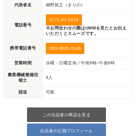
代表者名
桐野裕之（きりの）
0771-82-3018
電話番号
※お問合わせの際はUMMを見たとお伝え
いただくとスムーズです。
携帯電話番号
090-8820-1548
営業時間
水曜・日曜定休／午前8時~午後6時
農業機械整備技
4人
能士
陸送
可能
この出品者の商品を見る
出品者の公開プロフィール