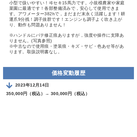
小型で扱いやすい！ヰセキ15馬力です。小規模農家や家庭
菜園に最適です！各部整備済みで，安心して使用できま
す。アワメーター382hで，まだまだ末永く活躍します！耕
運爪9分残！調子抜群です！エンジンも調子よく吹き上が
り、動作も問題ありません！
※ハンドルにパテ修正痕ありますが，強度や操作に支障あ
りません。(写真参照)
※中古なので使用痕・塗装痕・キズ・サビ・色あせ等があ
ります。取扱説明書なし。
価格変動履歴
2023年12月14日
350,000円（税込）→
300,000円（税込）