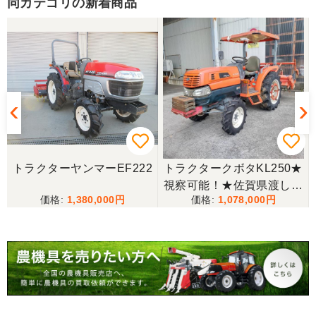
同カテゴリの新着商品
トラクターヤンマーEF222
トラクタークボタKL250★
視察可能！★佐賀県渡し
1,380,000
1,078,000
クボタ トラクター KL250
25馬力 2518h パワステ 逆
転 自動水平 倍速 キャノピ
ー RL5K ロータリー 現状
渡し【P11475389】