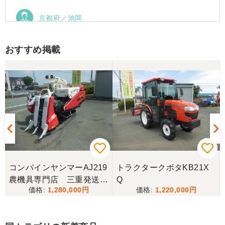
京都府／池岡
この度は、程度の良いトラクター、ありがとうござ
いました。
おすすめ掲載
コンバインヤンマーAJ219
トラクタークボタKB21X
農機具専門店 三重発送整
Q
1,280,000
1,220,000
備済み