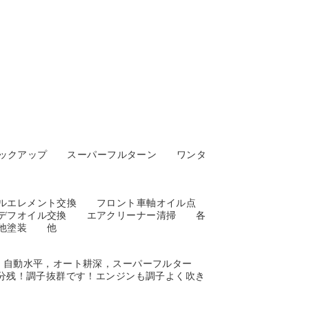
バックアップ スーパーフルターン ワンタ
ルエレメント交換 フロント車軸オイル点
ーデフオイル交換 エアクリーナー清掃 各
ト他塗装 他
。自動水平，オート耕深，スーパーフルター
9分残！調子抜群です！エンジンも調子よく吹き