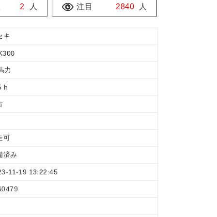
数
2
人
注目
2840
人
セキ
K300
0馬力
5 h
古
走可
備済み
23-11-19 13:22:45
60479