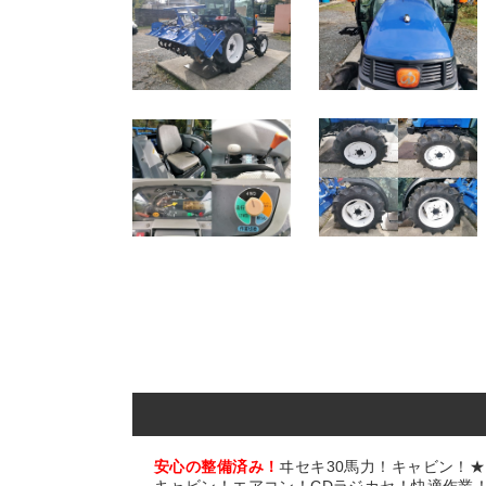
安心の整備済み！
ヰセキ30馬力！キャビン！