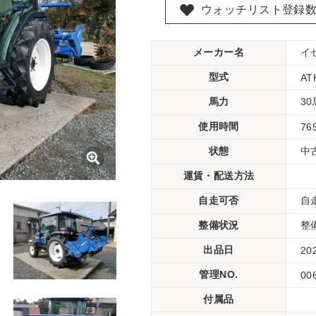
ウォッチリスト登録
メーカー名
イ
型式
AT
馬力
3
使用時間
76
状態
中
運賃・配送方法
自走可否
自
整備状況
整
出品日
20
管理NO.
00
付属品