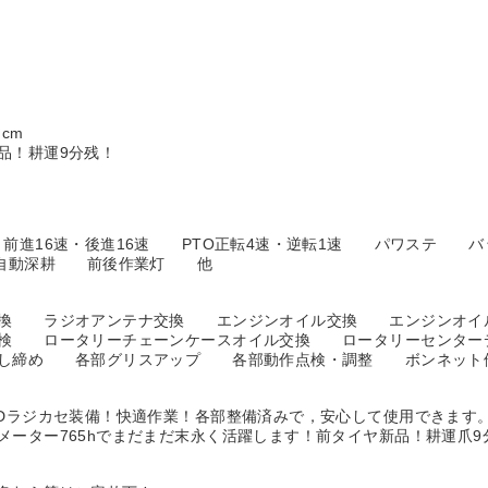
！
cm
品！耕運9分残！
進16速・後進16速 PTO正転4速・逆転1速 パワステ 
 自動深耕 前後作業灯 他
交換 ラジオアンテナ交換 エンジンオイル交換 エンジンオイ
検 ロータリーチェーンケースオイル交換 ロータリーセンタ
し締め 各部グリスアップ 各部動作点検・調整 ボンネッ
CDラジカセ装備！快適作業！各部整備済みで，安心して使用できます
メーター765hでまだまだ末永く活躍します！前タイヤ新品！耕運爪