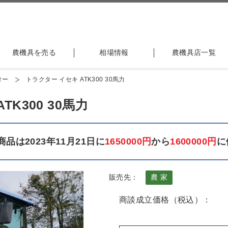
農機具を売る
相場情報
農機具店一覧
ター
トラクター イセキ ATK300 30馬力
K300 30馬力
品は2023年11月21日に
1650000円
から
1600000円
に
販売先：
農 家
商談成立価格（税込）：