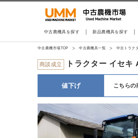
中古農機具を探す
新品農機具を探す
中古農機市場TOP
中古農機具一覧
中古トラク
トラクター イセキ AT
商談成立
値下げ
こちらの商