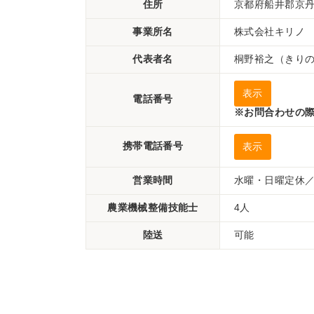
住所
京都府船井郡京丹
事業所名
株式会社キリノ
代表者名
桐野裕之（きり
表示
電話番号
※お問合わせの際
携帯電話番号
表示
営業時間
水曜・日曜定休／
農業機械整備技能士
4人
陸送
可能