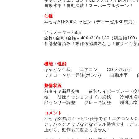
キャビン！エアコン！CDラジカセ！快適作業
自動水平！自動深耕！スーパーフルターン！
仕様
ヰセキATK300キャビン（ディーゼル30馬力）
アワメーター765h
全長×全高×全幅＝400×210×180（耕運幅160）
各部整備済み！動作確認異常なし！前タイヤ新
機能・性能
キャビン仕様 エアコン CDラジカセ 前
ッチロータリー昇降(ポンパ) 自動水平
整備状況
前タイヤ新品交換 前後ワイパーブレード
検 油圧ミッションオイル点検 冷却水点
部センサー調整 ブレーキ調整 耕運爪増
コメント
ヰセキ30馬力キャビン仕様です！エアコン＆
ン，バックアップなどなどフル装備です！アワ
上がり、動作も問題ありません！